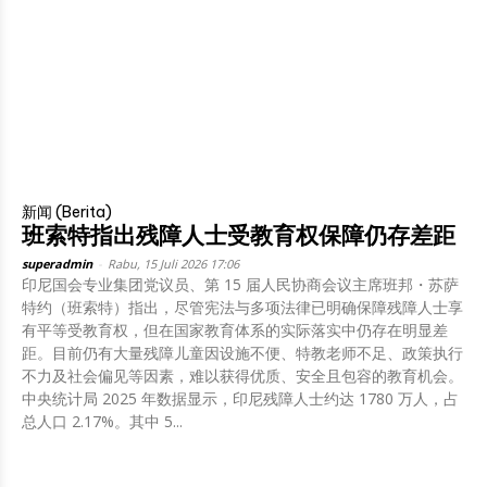
新闻 (Berita)
班索特指出残障人士受教育权保障仍存差距
superadmin
-
Rabu, 15 Juli 2026 17:06
印尼国会专业集团党议员、第 15 届人民协商会议主席班邦・苏萨
特约（班索特）指出，尽管宪法与多项法律已明确保障残障人士享
有平等受教育权，但在国家教育体系的实际落实中仍存在明显差
距。目前仍有大量残障儿童因设施不便、特教老师不足、政策执行
不力及社会偏见等因素，难以获得优质、安全且包容的教育机会。
中央统计局 2025 年数据显示，印尼残障人士约达 1780 万人，占
总人口 2.17%。其中 5...