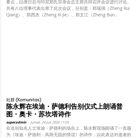
要点，以便日后与印尼郑氏宗亲会总主席共同召开会议进行讨论。
共有八位理事代表出席了此次会议，分别是：郑瑞强（Zheng Rui
Qiang）、郑西杰（Zheng Xi Jie）、郑文江（Zheng Bun...
社群 (Komunitas)
陈永辉在埃迪・萨德利告别仪式上朗诵普
图・奥卡・苏坎塔诗作
superadmin
-
Jumat, 24 Juli 2026 11:03
在送别知名人士埃迪・萨德利的场合上，陈永辉现场朗诵了一首题
为《埃迪・萨德利：风雨无阻的情谊》的诗作，以此表达对逝者的