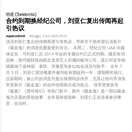
明星 (Selebritis)
合约到期换经纪公司，刘亚仁复出传闻再起
引热议
superadmin
-
Minggu, 5 Juli 2026 09:23
演员刘亚仁复出的传闻再度引发热议，早前关于他有望出演新片
《吸血鬼》的消息也重新受到关注。 本周二，经纪公司 UAA 向媒
体证实，与刘亚仁自 2014 年起的专属合约已正式到期。随后有消
息称，他可能转投由权志龙等艺人所属的银河公司，该公司近年陆
续吸纳了金钟国、泰民、宋康昊等多位知名演员与歌手。 去年 7
月 3 日，刘亚仁因涉毒案件被判处有期徒刑一年，缓期两年执行。
沉寂期间，换公司的消息与复出猜测同步传开，尤其让他与导演张
宰贤新片《吸血鬼》的合作传闻再次成为焦点。 张宰贤曾执导
《破墓》《黑司祭们》等热门影片，新作《吸血鬼》是一部以吸血
鬼为主题的原创故事。去年底有报道称，刘亚仁正在洽谈参演事
宜，但当时...