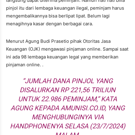
langsung dapat diterima peminjam. Namun hati hati billa
pinjol itu dari lembaga keuangan ilegal, peminjam harus
mengembalikannya bisa berlipat lipat. Belum lagi
menagihnya kasar dengan berbagai cara.
Menurut Agung Budi Prasetio pihak Otoritas Jasa
Keuangan (OJK) mengawasi pinjaman online. Sampai saat
ini ada 98 lembaga keuangan legal yang memberikan
pinjaman online. .
“JUMLAH DANA PINJOL YANG
DISALURKAN RP 221,56 TRILIUN
UNTUK 22.986 PEMINJAM,” KATA
AGUNG KEPADA AMUNISI.CO.ID, YANG
MENGHUBUNGINYA VIA
HANDPHONENYA SELASA (23/7/2024)