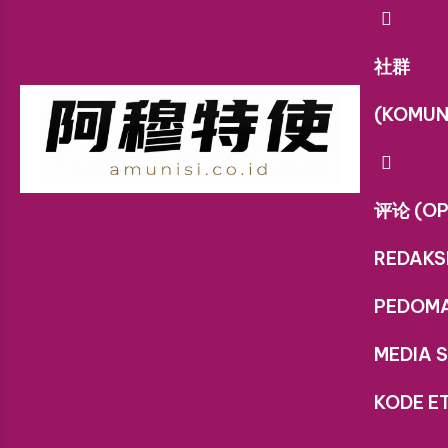
社群
(KOMUN
评论 (OP
REDAKS
PEDOM
MEDIA S
KODE ET