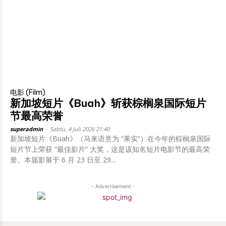
电影 (Film)
新加坡短片《Buah》斩获棕榈泉国际短片
节最高荣誉
superadmin
-
Sabtu, 4 Juli 2026 21:40
新加坡短片《Buah》（马来语意为 “果实”）在今年的棕榈泉国际
短片节上荣获 “最佳影片” 大奖，这是该知名短片电影节的最高荣
誉。本届影展于 6 月 23 日至 29...
- Advertisement -