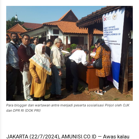
Para blogger dan wartawan antre menjadi peserta sosialisasi Pinjol oleh OJK
dan DPR RI (DOK PRI)
JAKARTA (22/7/2024), AMUNISI.CO.ID — Awas kalau