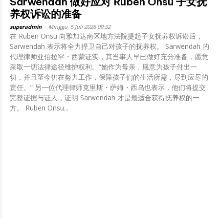
Sarwendah 做好应对 Ruben Onsu 子女抚
养权诉讼的准备
superadmin
-
Minggu, 5 Juli 2026 09:32
在 Ruben Onsu 向雅加达南区地方法院提起子女抚养权诉讼后，
Sarwendah 表示将全力捍卫自己对孩子的抚养权。 Sarwendah 的
代理律师亚伯拉罕・西蒙证实，其当事人早已做好充分准备，愿意
采取一切法律途径维护权利。“她作为母亲，愿意为孩子付出一
切，并且至今仍在努力工作，保障孩子们的生活所需，尽到应尽的
责任。” 另一位代理律师克里斯・萨姆・西乌也表示，他们将提交
完整证据与证人，证明 Sarwendah 才是最适合获得抚养权的一
方。 Ruben Onsu...