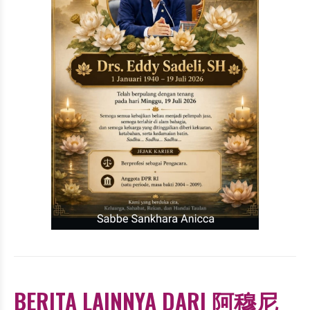
BERITA LAINNYA DARI 阿穆尼