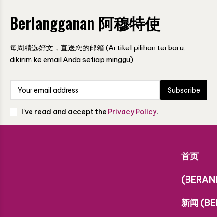
Berlangganan 阿穆特使
每周精选好文，直送您的邮箱 (Artikel pilihan terbaru,
dikirim ke email Anda setiap minggu)
Subscribe
I've read and accept the
Privacy Policy
.
首页
(BERAN
新闻 (BE