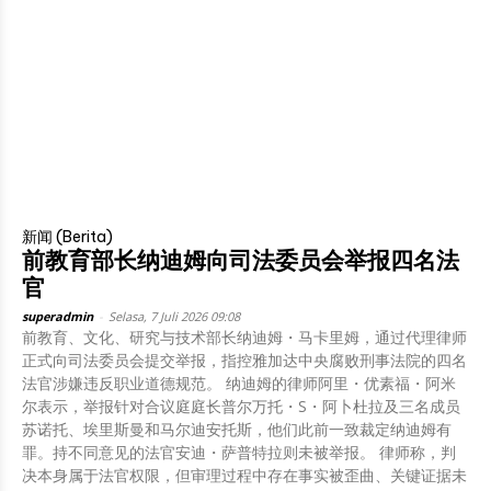
新闻 (Berita)
前教育部长纳迪姆向司法委员会举报四名法
官
superadmin
-
Selasa, 7 Juli 2026 09:08
前教育、文化、研究与技术部长纳迪姆・马卡里姆，通过代理律师
正式向司法委员会提交举报，指控雅加达中央腐败刑事法院的四名
法官涉嫌违反职业道德规范。 纳迪姆的律师阿里・优素福・阿米
尔表示，举报针对合议庭庭长普尔万托・S・阿卜杜拉及三名成员
苏诺托、埃里斯曼和马尔迪安托斯，他们此前一致裁定纳迪姆有
罪。持不同意见的法官安迪・萨普特拉则未被举报。 律师称，判
决本身属于法官权限，但审理过程中存在事实被歪曲、关键证据未