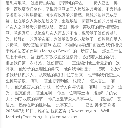
追思与敬意。 这首诗由埃迪・萨德利的挚友 —— 诗人普图・奥
卡・苏坎塔专门创作，字里行间满是二人历经岁月考验、不受风雨
寒暑影响的深厚情谊。陈永辉以真挚的情感、沉稳的语调完成朗
诵，让在场众人得以透过文字，重温埃迪・萨德利生前的品格与他
和友人之间珍贵的情感联结。 普图・奥卡・苏坎塔的诗作情感饱
满、意象真切，既饱含对友人离去的不舍，也赞颂了这份跨越时
光、始终如一的真挚友谊，为这场告别仪式增添了一份深沉而动人
的诗意。 献给艾迪·萨德利 友谊，不因风雨与烈日而褪色 我们相识
于雅加达芒加勿刹（Mangga Besar）的一所房子里， 那是二十世
纪七十年代， 当“新秩序”政权正凶猛横行， 践踏着人性的岁月。
那是我们第一次相见， 这份情谊， 一直延续到他生命最后的一次
呼吸。 他给予的是理性的勇气； 他向我伸出援手， 把我， 以及许
多我所认识的人， 从漆黑的泥沼中拉了出来， 也帮助我们渡过人
生惊涛骇浪。 有时， 艾迪·萨德利像一根鞭子， 催人奋进； 有
时， 他又像盲人的白手杖， 给予方向与依靠； 有时， 他更像一道
光， 照亮前路。 艾迪兄啊， 你是一位耕耘土地、播撒种子的农
夫； 到了收获的季节， 你总是邀请众人共享丰收。 一路走好，艾
迪兄。 愿你在新的世界里， 永享安乐。 ——普图·奥卡·苏坎塔
2026年7月19日，雅加达·拉瓦芒贡（Rawamangun） Welli
Martani (Chen Yong Hui) Membacakan...