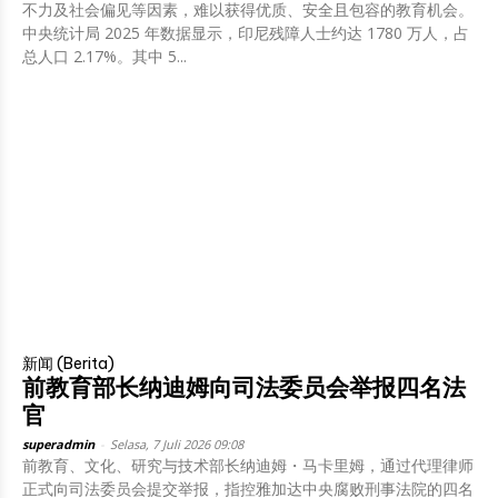
不力及社会偏见等因素，难以获得优质、安全且包容的教育机会。
中央统计局 2025 年数据显示，印尼残障人士约达 1780 万人，占
总人口 2.17%。其中 5...
新闻 (Berita)
前教育部长纳迪姆向司法委员会举报四名法
官
superadmin
-
Selasa, 7 Juli 2026 09:08
前教育、文化、研究与技术部长纳迪姆・马卡里姆，通过代理律师
正式向司法委员会提交举报，指控雅加达中央腐败刑事法院的四名