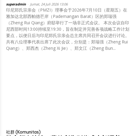
superadmin
-
Jumat, 24 Juli 2026 13:06
印尼郑氏宗亲会（PMZI）理事会于2026年7月10日（星期五）在
雅加达北部西帕德芒岸（Pademangan Barat）区的郑瑞强
（Zheng Rui Qiang）府邸举行了一场非正式会议。 本次会议自印
尼西部时间13:00持续至19:30，旨在制定并完善各项战略工作计划
要点，以便日后与印尼郑氏宗亲会总主席共同召开会议进行讨论。
共有八位理事代表出席了此次会议，分别是：郑瑞强（Zheng Rui
Qiang）、郑西杰（Zheng Xi Jie）、郑文江（Zheng Bun...
社群 (Komunitas)