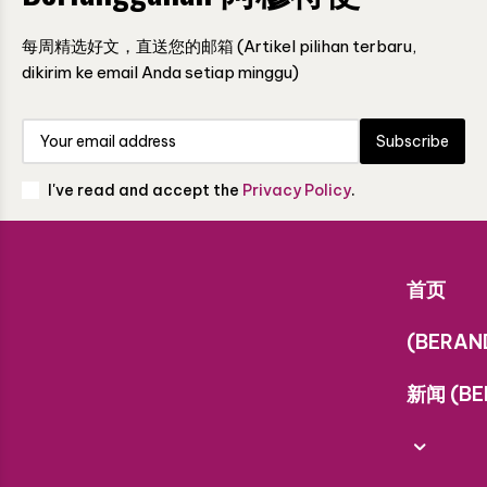
每周精选好文，直送您的邮箱 (Artikel pilihan terbaru,
dikirim ke email Anda setiap minggu)
Subscribe
I've read and accept the
Privacy Policy
.
首页
(BERAN
新闻 (BE