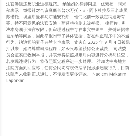
法官涉嫌违反职业道德规范。 纳迪姆的律师阿里・优素福・阿米
尔表示，举报针对合议庭庭长普尔万托・S・阿卜杜拉及三名成员
苏诺托、埃里斯曼和马尔迪安托斯，他们此前一致裁定纳迪姆有
罪。持不同意见的法官安迪・萨普特拉则未被举报。 律师称，判
决本身属于法官权限，但审理过程中存在事实被歪曲、关键证据未
被采纳等问题，因此举报附带了具体证据，旨在纠正程序中的不当
行为。纳迪姆的妻子弗兰卡也表示，丈夫自 2025 年 9 月 4 日被羁
押以来，始终尊重司法程序，如今只希望获得公正裁决。 司法委
员会证实已收到举报，并表示将按照规定对内容进行分析与核查，
若发现违规行为，将依照既定程序进一步处理。 雅加达中央地方
法院方面则回应称，任何公民均有权依法举报涉嫌违规行为，目前
法院尚未收到正式通知，不便发表更多评论。 Nadiem Makarim
Laporkan...