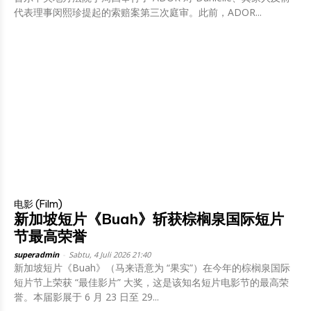
代表理事闵熙珍提起的索赔案第三次庭审。此前，ADOR...
电影 (Film)
新加坡短片《Buah》斩获棕榈泉国际短片
节最高荣誉
superadmin
-
Sabtu, 4 Juli 2026 21:40
新加坡短片《Buah》（马来语意为 “果实”）在今年的棕榈泉国际
短片节上荣获 “最佳影片” 大奖，这是该知名短片电影节的最高荣
誉。本届影展于 6 月 23 日至 29...