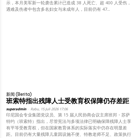
示，本月美军新一轮袭击累计已造成 38 人死亡、超 400 人受伤，
遇难及伤者中包含多名妇女与未成年人，目前仍有 47...
新闻 (Berita)
班索特指出残障人士受教育权保障仍存差距
superadmin
-
Rabu, 15 Juli 2026 17:06
印尼国会专业集团党议员、第 15 届人民协商会议主席班邦・苏萨
特约（班索特）指出，尽管宪法与多项法律已明确保障残障人士享
有平等受教育权，但在国家教育体系的实际落实中仍存在明显差
距。目前仍有大量残障儿童因设施不便、特教老师不足、政策执行