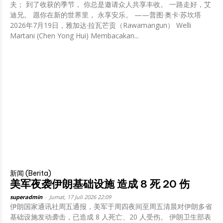
夫； 到了收获的季节， 你总是邀请众人共享丰收。 一路走好，艾
迪兄。 愿你在新的世界里， 永享安乐。 ——普图·奥卡·苏坎塔
2026年7月19日，雅加达·拉瓦芒贡（Rawamangun） Welli
Martani (Chen Yong Hui) Membacakan...
新闻 (Berita)
美军夜袭伊朗基础设施 造成 8 死 20 伤
superadmin
-
Jumat, 17 Juli 2026 22:09
伊朗国家通讯社周五通报，美军于周四夜间至周五清晨对伊朗多省
基础设施发动袭击，已造成 8 人死亡、20 人受伤。 伊朗卫生部表