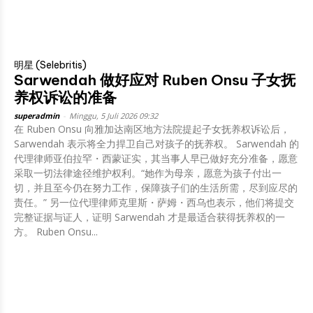
明星 (Selebritis)
Sarwendah 做好应对 Ruben Onsu 子女抚
养权诉讼的准备
superadmin
-
Minggu, 5 Juli 2026 09:32
在 Ruben Onsu 向雅加达南区地方法院提起子女抚养权诉讼后，
Sarwendah 表示将全力捍卫自己对孩子的抚养权。 Sarwendah 的
代理律师亚伯拉罕・西蒙证实，其当事人早已做好充分准备，愿意
采取一切法律途径维护权利。“她作为母亲，愿意为孩子付出一
切，并且至今仍在努力工作，保障孩子们的生活所需，尽到应尽的
责任。” 另一位代理律师克里斯・萨姆・西乌也表示，他们将提交
完整证据与证人，证明 Sarwendah 才是最适合获得抚养权的一
方。 Ruben Onsu...