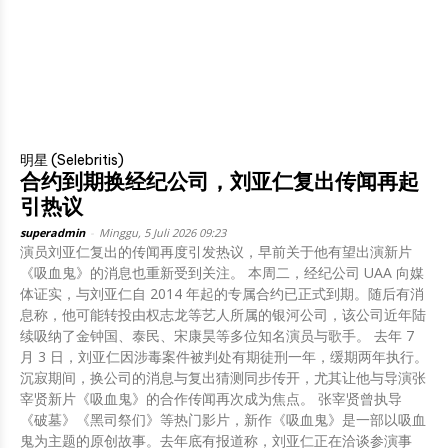
明星 (Selebritis)
合约到期换经纪公司，刘亚仁复出传闻再起
引热议
superadmin
-
Minggu, 5 Juli 2026 09:23
演员刘亚仁复出的传闻再度引发热议，早前关于他有望出演新片
《吸血鬼》的消息也重新受到关注。 本周二，经纪公司 UAA 向媒
体证实，与刘亚仁自 2014 年起的专属合约已正式到期。随后有消
息称，他可能转投由权志龙等艺人所属的银河公司，该公司近年陆
续吸纳了金钟国、泰民、宋康昊等多位知名演员与歌手。 去年 7
月 3 日，刘亚仁因涉毒案件被判处有期徒刑一年，缓期两年执行。
沉寂期间，换公司的消息与复出猜测同步传开，尤其让他与导演张
宰贤新片《吸血鬼》的合作传闻再次成为焦点。 张宰贤曾执导
《破墓》《黑司祭们》等热门影片，新作《吸血鬼》是一部以吸血
鬼为主题的原创故事。去年底有报道称，刘亚仁正在洽谈参演事