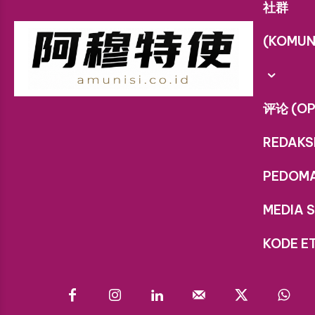
社群
(KOMUN
评论 (OP
REDAKS
PEDOM
MEDIA S
KODE ET