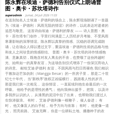
陈永辉在埃迪・萨德利告别仪式上朗诵普
图・奥卡・苏坎塔诗作
superadmin
-
Jumat, 24 Juli 2026 11:03
在送别知名人士埃迪・萨德利的场合上，陈永辉现场朗诵了一首题
为《埃迪・萨德利：风雨无阻的情谊》的诗作，以此表达对逝者的
追思与敬意。 这首诗由埃迪・萨德利的挚友 —— 诗人普图・奥
卡・苏坎塔专门创作，字里行间满是二人历经岁月考验、不受风雨
寒暑影响的深厚情谊。陈永辉以真挚的情感、沉稳的语调完成朗
诵，让在场众人得以透过文字，重温埃迪・萨德利生前的品格与他
和友人之间珍贵的情感联结。 普图・奥卡・苏坎塔的诗作情感饱
满、意象真切，既饱含对友人离去的不舍，也赞颂了这份跨越时
光、始终如一的真挚友谊，为这场告别仪式增添了一份深沉而动人
的诗意。 献给艾迪·萨德利 友谊，不因风雨与烈日而褪色 我们相识
于雅加达芒加勿刹（Mangga Besar）的一所房子里， 那是二十世
纪七十年代， 当“新秩序”政权正凶猛横行， 践踏着人性的岁月。
那是我们第一次相见， 这份情谊， 一直延续到他生命最后的一次
呼吸。 他给予的是理性的勇气； 他向我伸出援手， 把我， 以及许
多我所认识的人， 从漆黑的泥沼中拉了出来， 也帮助我们渡过人
生惊涛骇浪。 有时， 艾迪·萨德利像一根鞭子， 催人奋进； 有
时， 他又像盲人的白手杖， 给予方向与依靠； 有时， 他更像一道
光， 照亮前路。 艾迪兄啊， 你是一位耕耘土地、播撒种子的农