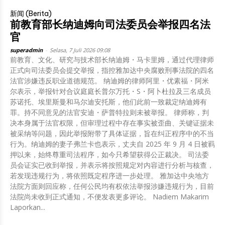
新闻 (Berita)
前教育部长纳迪姆向司法委员会举报四名法
官
superadmin
-
Selasa, 7 Juli 2026 09:08
前教育、文化、研究与技术部长纳迪姆・马卡里姆，通过代理律师
正式向司法委员会提交举报，指控雅加达中央腐败刑事法院的四名
法官涉嫌违反职业道德规范。 纳迪姆的律师阿里・优素福・阿米
尔表示，举报针对合议庭庭长普尔万托・S・阿卜杜拉及三名成员
苏诺托、埃里斯曼和马尔迪安托斯，他们此前一致裁定纳迪姆有
罪。持不同意见的法官安迪・萨普特拉则未被举报。 律师称，判
决本身属于法官权限，但审理过程中存在事实被歪曲、关键证据未
被采纳等问题，因此举报附带了具体证据，旨在纠正程序中的不当
行为。纳迪姆的妻子弗兰卡也表示，丈夫自 2025 年 9 月 4 日被羁
押以来，始终尊重司法程序，如今只希望获得公正裁决。 司法委
员会证实已收到举报，并表示将按照规定对内容进行分析与核查，
若发现违规行为，将依照既定程序进一步处理。 雅加达中央地方
法院方面则回应称，任何公民均有权依法举报涉嫌违规行为，目前
法院尚未收到正式通知，不便发表更多评论。 Nadiem Makarim
Laporkan...