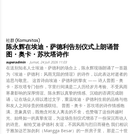
社群 (Komunitas)
陈永辉在埃迪・萨德利告别仪式上朗诵普
图・奥卡・苏坎塔诗作
superadmin
-
Jumat, 24 Juli 2026 11:03
在送别知名人士埃迪・萨德利的场合上，陈永辉现场朗诵了一首题
为《埃迪・萨德利：风雨无阻的情谊》的诗作，以此表达对逝者的
追思与敬意。 这首诗由埃迪・萨德利的挚友 —— 诗人普图・奥
卡・苏坎塔专门创作，字里行间满是二人历经岁月考验、不受风雨
寒暑影响的深厚情谊。陈永辉以真挚的情感、沉稳的语调完成朗
诵，让在场众人得以透过文字，重温埃迪・萨德利生前的品格与他
和友人之间珍贵的情感联结。 普图・奥卡・苏坎塔的诗作情感饱
满、意象真切，既饱含对友人离去的不舍，也赞颂了这份跨越时
光、始终如一的真挚友谊，为这场告别仪式增添了一份深沉而动人
的诗意。 献给艾迪·萨德利 友谊，不因风雨与烈日而褪色 我们相识
于雅加达芒加勿刹（Mangga Besar）的一所房子里， 那是二十世