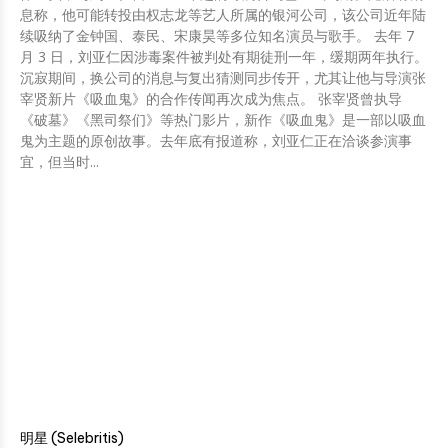
息称，他可能转投由权志龙等艺人所属的银河公司，该公司近年陆
续吸纳了金钟国、泰民、宋康昊等多位知名演员与歌手。 去年 7
月 3 日，刘亚仁因涉毒案件被判处有期徒刑一年，缓期两年执行。
沉寂期间，换公司的消息与复出猜测同步传开，尤其让他与导演张
宰贤新片《吸血鬼》的合作传闻再次成为焦点。 张宰贤曾执导
《破墓》《黑司祭们》等热门影片，新作《吸血鬼》是一部以吸血
鬼为主题的原创故事。去年底有报道称，刘亚仁正在洽谈参演事
宜，但当时...
明星 (Selebritis)