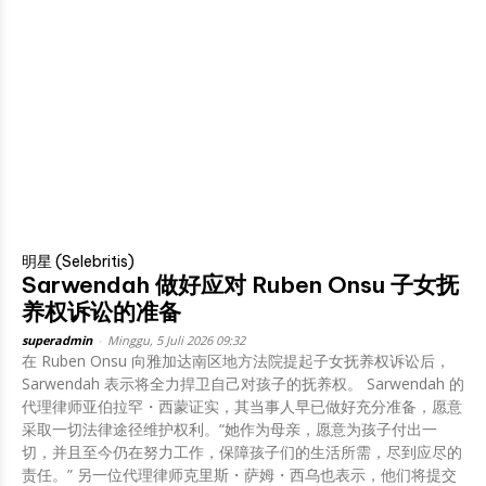
明星 (Selebritis)
Sarwendah 做好应对 Ruben Onsu 子女抚
养权诉讼的准备
superadmin
-
Minggu, 5 Juli 2026 09:32
在 Ruben Onsu 向雅加达南区地方法院提起子女抚养权诉讼后，
Sarwendah 表示将全力捍卫自己对孩子的抚养权。 Sarwendah 的
代理律师亚伯拉罕・西蒙证实，其当事人早已做好充分准备，愿意
采取一切法律途径维护权利。“她作为母亲，愿意为孩子付出一
切，并且至今仍在努力工作，保障孩子们的生活所需，尽到应尽的
责任。” 另一位代理律师克里斯・萨姆・西乌也表示，他们将提交