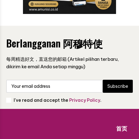
Berlangganan 阿穆特使
每周精选好文，直送您的邮箱 (Artikel pilihan terbaru,
dikirim ke email Anda setiap minggu)
Subscribe
I've read and accept the
Privacy Policy
.
首页