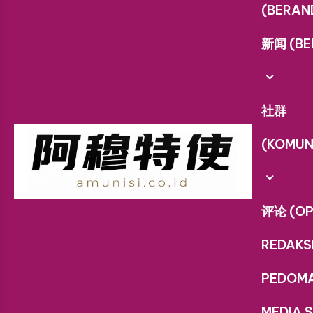
(BERAN
新闻 (BE
社群
(KOMUN
评论 (OP
REDAKS
PEDOM
MEDIA S