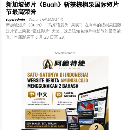
新加坡短片《Buah》斩获棕榈泉国际短片
节最高荣誉
superadmin
-
Sabtu, 4 Juli 2026 21:40
新加坡短片《Buah》（马来语意为 “果实”）在今年的棕榈泉国际
短片节上荣获 “最佳影片” 大奖，这是该知名短片电影节的最高荣
誉。本届影展于 6 月 23 日至 29...
- Advertisement -