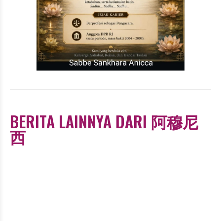
BERITA LAINNYA DARI 阿穆尼
西