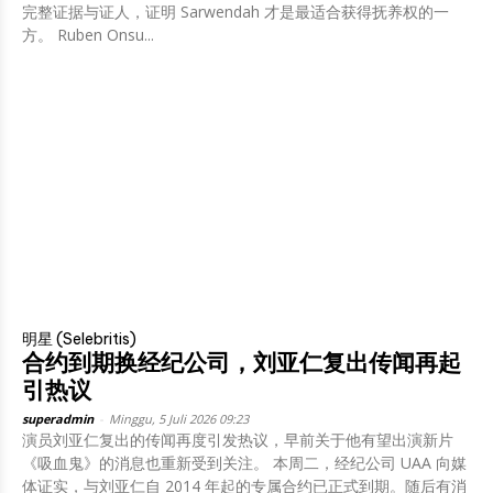
完整证据与证人，证明 Sarwendah 才是最适合获得抚养权的一
方。 Ruben Onsu...
明星 (Selebritis)
合约到期换经纪公司，刘亚仁复出传闻再起
引热议
superadmin
-
Minggu, 5 Juli 2026 09:23
演员刘亚仁复出的传闻再度引发热议，早前关于他有望出演新片
《吸血鬼》的消息也重新受到关注。 本周二，经纪公司 UAA 向媒
体证实，与刘亚仁自 2014 年起的专属合约已正式到期。随后有消