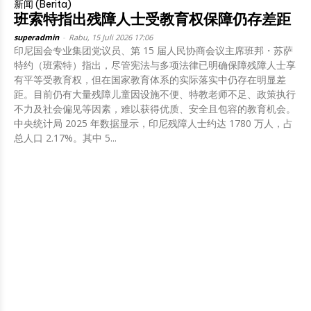
新闻 (Berita)
班索特指出残障人士受教育权保障仍存差距
superadmin
-
Rabu, 15 Juli 2026 17:06
印尼国会专业集团党议员、第 15 届人民协商会议主席班邦・苏萨
特约（班索特）指出，尽管宪法与多项法律已明确保障残障人士享
有平等受教育权，但在国家教育体系的实际落实中仍存在明显差
距。目前仍有大量残障儿童因设施不便、特教老师不足、政策执行
不力及社会偏见等因素，难以获得优质、安全且包容的教育机会。
中央统计局 2025 年数据显示，印尼残障人士约达 1780 万人，占
总人口 2.17%。其中 5...