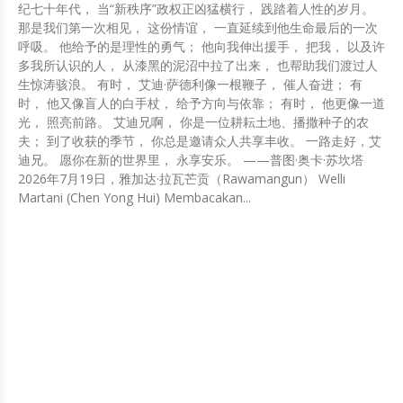
纪七十年代， 当“新秩序”政权正凶猛横行， 践踏着人性的岁月。
那是我们第一次相见， 这份情谊， 一直延续到他生命最后的一次
呼吸。 他给予的是理性的勇气； 他向我伸出援手， 把我， 以及许
多我所认识的人， 从漆黑的泥沼中拉了出来， 也帮助我们渡过人
生惊涛骇浪。 有时， 艾迪·萨德利像一根鞭子， 催人奋进； 有
时， 他又像盲人的白手杖， 给予方向与依靠； 有时， 他更像一道
光， 照亮前路。 艾迪兄啊， 你是一位耕耘土地、播撒种子的农
夫； 到了收获的季节， 你总是邀请众人共享丰收。 一路走好，艾
迪兄。 愿你在新的世界里， 永享安乐。 ——普图·奥卡·苏坎塔
2026年7月19日，雅加达·拉瓦芒贡（Rawamangun） Welli
Martani (Chen Yong Hui) Membacakan...