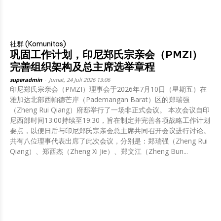
社群 (Komunitas)
巩固工作计划，印尼郑氏宗亲会（PMZI）
完善组织架构及总主席选举章程
superadmin
-
Jumat, 24 Juli 2026 13:06
印尼郑氏宗亲会（PMZI）理事会于2026年7月10日（星期五）在
雅加达北部西帕德芒岸（Pademangan Barat）区的郑瑞强
（Zheng Rui Qiang）府邸举行了一场非正式会议。 本次会议自印
尼西部时间13:00持续至19:30，旨在制定并完善各项战略工作计划
要点，以便日后与印尼郑氏宗亲会总主席共同召开会议进行讨论。
共有八位理事代表出席了此次会议，分别是：郑瑞强（Zheng Rui
Qiang）、郑西杰（Zheng Xi Jie）、郑文江（Zheng Bun...