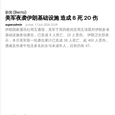
新闻 (Berita)
美军夜袭伊朗基础设施 造成 8 死 20 伤
superadmin
-
Jumat, 17 Juli 2026 22:09
伊朗国家通讯社周五通报，美军于周四夜间至周五清晨对伊朗多省
基础设施发动袭击，已造成 8 人死亡、20 人受伤。 伊朗卫生部表
示，本月美军新一轮袭击累计已造成 38 人死亡、超 400 人受伤，
遇难及伤者中包含多名妇女与未成年人，目前仍有 47...