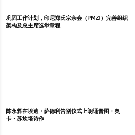
巩固工作计划，印尼郑氏宗亲会（PMZI）完善组织
架构及总主席选举章程
陈永辉在埃迪・萨德利告别仪式上朗诵普图・奥
卡・苏坎塔诗作