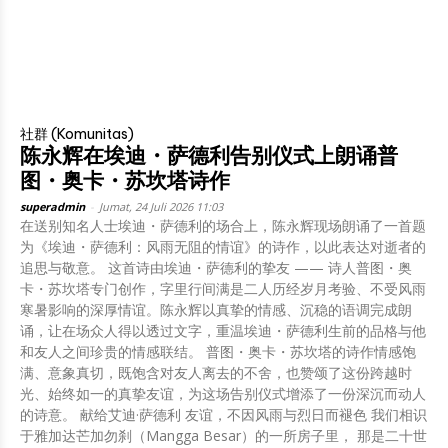
社群 (Komunitas)
陈永辉在埃迪・萨德利告别仪式上朗诵普
图・奥卡・苏坎塔诗作
superadmin
-
Jumat, 24 Juli 2026 11:03
在送别知名人士埃迪・萨德利的场合上，陈永辉现场朗诵了一首题
为《埃迪・萨德利：风雨无阻的情谊》的诗作，以此表达对逝者的
追思与敬意。 这首诗由埃迪・萨德利的挚友 —— 诗人普图・奥
卡・苏坎塔专门创作，字里行间满是二人历经岁月考验、不受风雨
寒暑影响的深厚情谊。陈永辉以真挚的情感、沉稳的语调完成朗
诵，让在场众人得以透过文字，重温埃迪・萨德利生前的品格与他
和友人之间珍贵的情感联结。 普图・奥卡・苏坎塔的诗作情感饱
满、意象真切，既饱含对友人离去的不舍，也赞颂了这份跨越时
光、始终如一的真挚友谊，为这场告别仪式增添了一份深沉而动人
的诗意。 献给艾迪·萨德利 友谊，不因风雨与烈日而褪色 我们相识
于雅加达芒加勿刹（Mangga Besar）的一所房子里， 那是二十世