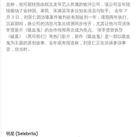
息称，他可能转投由权志龙等艺人所属的银河公司，该公司近年陆
续吸纳了金钟国、泰民、宋康昊等多位知名演员与歌手。 去年 7
月 3 日，刘亚仁因涉毒案件被判处有期徒刑一年，缓期两年执行。
沉寂期间，换公司的消息与复出猜测同步传开，尤其让他与导演张
宰贤新片《吸血鬼》的合作传闻再次成为焦点。 张宰贤曾执导
《破墓》《黑司祭们》等热门影片，新作《吸血鬼》是一部以吸血
鬼为主题的原创故事。去年底有报道称，刘亚仁正在洽谈参演事
宜，但当时...
明星 (Selebritis)