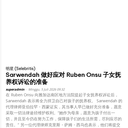
明星 (Selebritis)
Sarwendah 做好应对 Ruben Onsu 子女抚
养权诉讼的准备
superadmin
-
Minggu, 5 Juli 2026 09:32
在 Ruben Onsu 向雅加达南区地方法院提起子女抚养权诉讼后，
Sarwendah 表示将全力捍卫自己对孩子的抚养权。 Sarwendah 的
代理律师亚伯拉罕・西蒙证实，其当事人早已做好充分准备，愿意
采取一切法律途径维护权利。“她作为母亲，愿意为孩子付出一
切，并且至今仍在努力工作，保障孩子们的生活所需，尽到应尽的
责任。” 另一位代理律师克里斯・萨姆・西乌也表示，他们将提交