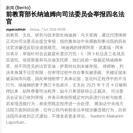
新闻 (Berita)
前教育部长纳迪姆向司法委员会举报四名法
官
superadmin
-
Selasa, 7 Juli 2026 09:08
前教育、文化、研究与技术部长纳迪姆・马卡里姆，通过代理律师
正式向司法委员会提交举报，指控雅加达中央腐败刑事法院的四名
法官涉嫌违反职业道德规范。 纳迪姆的律师阿里・优素福・阿米
尔表示，举报针对合议庭庭长普尔万托・S・阿卜杜拉及三名成员
苏诺托、埃里斯曼和马尔迪安托斯，他们此前一致裁定纳迪姆有
罪。持不同意见的法官安迪・萨普特拉则未被举报。 律师称，判
决本身属于法官权限，但审理过程中存在事实被歪曲、关键证据未
被采纳等问题，因此举报附带了具体证据，旨在纠正程序中的不当
行为。纳迪姆的妻子弗兰卡也表示，丈夫自 2025 年 9 月 4 日被羁
押以来，始终尊重司法程序，如今只希望获得公正裁决。 司法委
员会证实已收到举报，并表示将按照规定对内容进行分析与核查，
若发现违规行为，将依照既定程序进一步处理。 雅加达中央地方
法院方面则回应称，任何公民均有权依法举报涉嫌违规行为，目前
法院尚未收到正式通知，不便发表更多评论。 Nadiem Makarim
Laporkan...