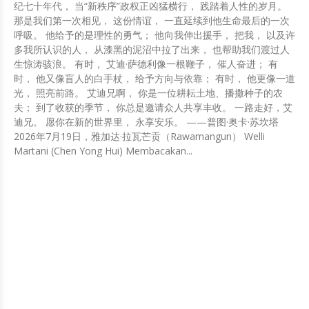
纪七十年代， 当“新秩序”政权正凶猛横行， 践踏着人性的岁月。
那是我们第一次相见， 这份情谊， 一直延续到他生命最后的一次
呼吸。 他给予的是理性的勇气； 他向我伸出援手， 把我， 以及许
多我所认识的人， 从漆黑的泥沼中拉了出来， 也帮助我们渡过人
生惊涛骇浪。 有时， 艾迪·萨德利像一根鞭子， 催人奋进； 有
时， 他又像盲人的白手杖， 给予方向与依靠； 有时， 他更像一道
光， 照亮前路。 艾迪兄啊， 你是一位耕耘土地、播撒种子的农
夫； 到了收获的季节， 你总是邀请众人共享丰收。 一路走好，艾
迪兄。 愿你在新的世界里， 永享安乐。 ——普图·奥卡·苏坎塔
2026年7月19日，雅加达·拉瓦芒贡（Rawamangun） Welli
Martani (Chen Yong Hui) Membacakan...