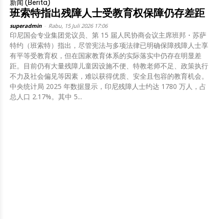
新闻 (Berita)
班索特指出残障人士受教育权保障仍存差距
superadmin
-
Rabu, 15 Juli 2026 17:06
印尼国会专业集团党议员、第 15 届人民协商会议主席班邦・苏萨
特约（班索特）指出，尽管宪法与多项法律已明确保障残障人士享
有平等受教育权，但在国家教育体系的实际落实中仍存在明显差
距。目前仍有大量残障儿童因设施不便、特教老师不足、政策执行
不力及社会偏见等因素，难以获得优质、安全且包容的教育机会。
中央统计局 2025 年数据显示，印尼残障人士约达 1780 万人，占
总人口 2.17%。其中 5...