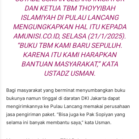
DAN KETUA TBM THOYYIBAH
ISLAMIYAH DI PULAU LANCANG
MENGUNGKAPKAN HAL ITU KEPADA
AMUNISI.CO.ID, SELASA (21/1/2025).
“BUKU TBM KAMI BARU SEPULUH.
KARENA ITU KAMI HARAPKAN
BANTUAN MASYARAKAT,” KATA
USTADZ USMAN.
Bagi masyarakat yang berminat menyumbangkan buku
bukunya namun tinggal di daratan DKI Jakarta dapat
mengirimkannya ke Pulau Lancang memakai perusahaan
jasa pengiriman paket. “Bisa juga ke Pak Sopiyan yang
selama ini banyak membantu saya,” kata Usman.