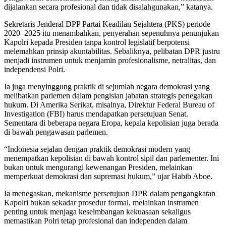
dijalankan secara profesional dan tidak disalahgunakan,” katanya.
Sekretaris Jenderal DPP Partai Keadilan Sejahtera (PKS) periode
2020–2025 itu menambahkan, penyerahan sepenuhnya penunjukan
Kapolri kepada Presiden tanpa kontrol legislatif berpotensi
melemahkan prinsip akuntabilitas. Sebaliknya, pelibatan DPR justru
menjadi instrumen untuk menjamin profesionalisme, netralitas, dan
independensi Polri.
Ia juga menyinggung praktik di sejumlah negara demokrasi yang
melibatkan parlemen dalam pengisian jabatan strategis penegakan
hukum. Di Amerika Serikat, misalnya, Direktur Federal Bureau of
Investigation (FBI) harus mendapatkan persetujuan Senat.
Sementara di beberapa negara Eropa, kepala kepolisian juga berada
di bawah pengawasan parlemen.
“Indonesia sejalan dengan praktik demokrasi modern yang
menempatkan kepolisian di bawah kontrol sipil dan parlementer. Ini
bukan untuk mengurangi kewenangan Presiden, melainkan
memperkuat demokrasi dan supremasi hukum,” ujar Habib Aboe.
Ia menegaskan, mekanisme persetujuan DPR dalam pengangkatan
Kapolri bukan sekadar prosedur formal, melainkan instrumen
penting untuk menjaga keseimbangan kekuasaan sekaligus
memastikan Polri tetap profesional dan independen dalam