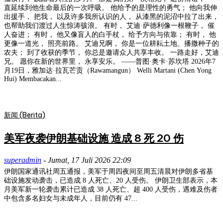
直延续到他生命最后的一次呼吸。 他给予的是理性的勇气； 他向我伸
出援手， 把我， 以及许多我所认识的人， 从漆黑的泥沼中拉了出来，
也帮助我们渡过人生惊涛骇浪。 有时， 艾迪·萨德利像一根鞭子， 催
人奋进； 有时， 他又像盲人的白手杖， 给予方向与依靠； 有时， 他
更像一道光， 照亮前路。 艾迪兄啊， 你是一位耕耘土地、播撒种子的
农夫； 到了收获的季节， 你总是邀请众人共享丰收。 一路走好，艾迪
兄。 愿你在新的世界里， 永享安乐。 ——普图·奥卡·苏坎塔 2026年7
月19日，雅加达·拉瓦芒贡（Rawamangun） Welli Martani (Chen Yong
Hui) Membacakan...
新闻 (Berita)
美军夜袭伊朗基础设施 造成 8 死 20 伤
superadmin
-
Jumat, 17 Juli 2026 22:09
伊朗国家通讯社周五通报，美军于周四夜间至周五清晨对伊朗多省基
础设施发动袭击，已造成 8 人死亡、20 人受伤。 伊朗卫生部表示，本
月美军新一轮袭击累计已造成 38 人死亡、超 400 人受伤，遇难及伤者
中包含多名妇女与未成年人，目前仍有 47...