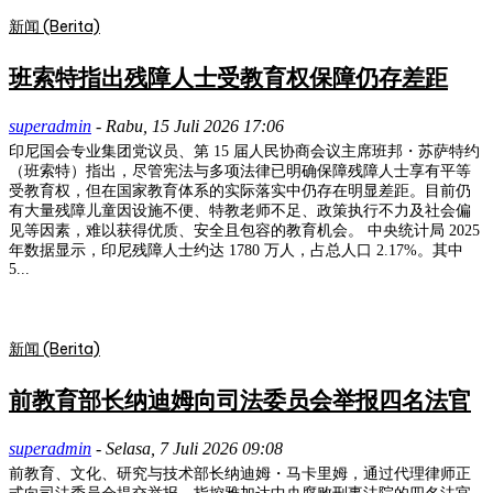
新闻 (Berita)
班索特指出残障人士受教育权保障仍存差距
superadmin
-
Rabu, 15 Juli 2026 17:06
印尼国会专业集团党议员、第 15 届人民协商会议主席班邦・苏萨特约
（班索特）指出，尽管宪法与多项法律已明确保障残障人士享有平等
受教育权，但在国家教育体系的实际落实中仍存在明显差距。目前仍
有大量残障儿童因设施不便、特教老师不足、政策执行不力及社会偏
见等因素，难以获得优质、安全且包容的教育机会。 中央统计局 2025
年数据显示，印尼残障人士约达 1780 万人，占总人口 2.17%。其中
5...
新闻 (Berita)
前教育部长纳迪姆向司法委员会举报四名法官
superadmin
-
Selasa, 7 Juli 2026 09:08
前教育、文化、研究与技术部长纳迪姆・马卡里姆，通过代理律师正