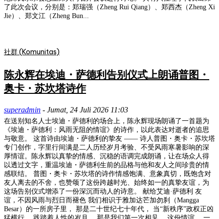
了此次会议，分别是：郑瑞强（Zheng Rui Qiang）、郑西杰（Zheng Xi
Jie）、郑文江（Zheng Bun...
社群 (Komunitas)
陈永辉在埃迪・萨德利告别仪式上朗诵普图・
奥卡・苏坎塔诗作
superadmin
-
Jumat, 24 Juli 2026 11:03
在送别知名人士埃迪・萨德利的场合上，陈永辉现场朗诵了一首题为
《埃迪・萨德利：风雨无阻的情谊》的诗作，以此表达对逝者的追思
与敬意。 这首诗由埃迪・萨德利的挚友 —— 诗人普图・奥卡・苏坎塔
专门创作，字里行间满是二人历经岁月考验、不受风雨寒暑影响的深
厚情谊。陈永辉以真挚的情感、沉稳的语调完成朗诵，让在场众人得
以透过文字，重温埃迪・萨德利生前的品格与他和友人之间珍贵的情
感联结。 普图・奥卡・苏坎塔的诗作情感饱满、意象真切，既饱含对
友人离去的不舍，也赞颂了这份跨越时光、始终如一的真挚友谊，为
这场告别仪式增添了一份深沉而动人的诗意。 献给艾迪·萨德利 友
谊，不因风雨与烈日而褪色 我们相识于雅加达芒加勿刹（Mangga
Besar）的一所房子里， 那是二十世纪七十年代， 当“新秩序”政权正凶
猛横行， 践踏着人性的岁月。 那是我们第一次相见， 这份情谊， 一