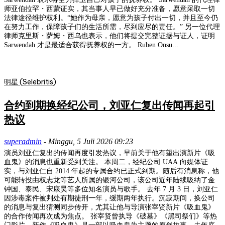
师亚伯拉罕・西蒙证实，其当事人早已做好充分准备，愿意采取一切
法律途径维护权利。“她作为母亲，愿意为孩子付出一切，并且至今仍
在努力工作，保障孩子们的生活所需，尽到应尽的责任。” 另一位代理
律师克里斯・萨姆・西乌也表示，他们将提交完整证据与证人，证明
Sarwendah 才是最适合获得抚养权的一方。 Ruben Onsu...
明星 (Selebritis)
合约到期换经纪公司，刘亚仁复出传闻再起引
热议
superadmin
-
Minggu, 5 Juli 2026 09:23
演员刘亚仁复出的传闻再度引发热议，早前关于他有望出演新片《吸
血鬼》的消息也重新受到关注。 本周二，经纪公司 UAA 向媒体证
实，与刘亚仁自 2014 年起的专属合约已正式到期。随后有消息称，他
可能转投由权志龙等艺人所属的银河公司，该公司近年陆续吸纳了金
钟国、泰民、宋康昊等多位知名演员与歌手。 去年 7 月 3 日，刘亚仁
因涉毒案件被判处有期徒刑一年，缓期两年执行。沉寂期间，换公司
的消息与复出猜测同步传开，尤其让他与导演张宰贤新片《吸血鬼》
的合作传闻再次成为焦点。 张宰贤曾执导《破墓》《黑司祭们》等热