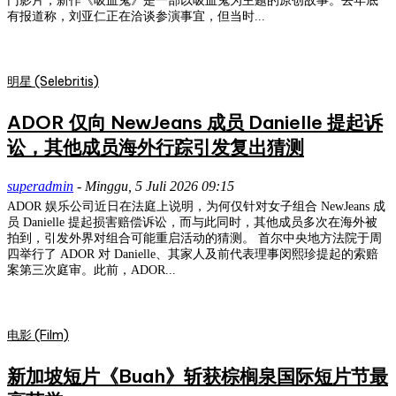
门影片，新作《吸血鬼》是一部以吸血鬼为主题的原创故事。去年底
有报道称，刘亚仁正在洽谈参演事宜，但当时...
明星 (Selebritis)
ADOR 仅向 NewJeans 成员 Danielle 提起诉
讼，其他成员海外行踪引发复出猜测
superadmin
-
Minggu, 5 Juli 2026 09:15
ADOR 娱乐公司近日在法庭上说明，为何仅针对女子组合 NewJeans 成
员 Danielle 提起损害赔偿诉讼，而与此同时，其他成员多次在海外被
拍到，引发外界对组合可能重启活动的猜测。 首尔中央地方法院于周
四举行了 ADOR 对 Danielle、其家人及前代表理事闵熙珍提起的索赔
案第三次庭审。此前，ADOR...
电影 (Film)
新加坡短片《Buah》斩获棕榈泉国际短片节最