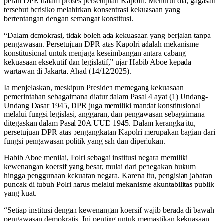
peran DPR dalam proses persetujuan Kapolri. Menurut dia, gagasan
tersebut berisiko melahirkan konsentrasi kekuasaan yang
bertentangan dengan semangat konstitusi.
“Dalam demokrasi, tidak boleh ada kekuasaan yang berjalan tanpa
pengawasan. Persetujuan DPR atas Kapolri adalah mekanisme
konstitusional untuk menjaga keseimbangan antara cabang
kekuasaan eksekutif dan legislatif,” ujar Habib Aboe kepada
wartawan di Jakarta, Ahad (14/12/2025).
Ia menjelaskan, meskipun Presiden memegang kekuasaan
pemerintahan sebagaimana diatur dalam Pasal 4 ayat (1) Undang-
Undang Dasar 1945, DPR juga memiliki mandat konstitusional
melalui fungsi legislasi, anggaran, dan pengawasan sebagaimana
ditegaskan dalam Pasal 20A UUD 1945. Dalam kerangka itu,
persetujuan DPR atas pengangkatan Kapolri merupakan bagian dari
fungsi pengawasan politik yang sah dan diperlukan.
Habib Aboe menilai, Polri sebagai institusi negara memiliki
kewenangan koersif yang besar, mulai dari penegakan hukum
hingga penggunaan kekuatan negara. Karena itu, pengisian jabatan
puncak di tubuh Polri harus melalui mekanisme akuntabilitas publik
yang kuat.
“Setiap institusi dengan kewenangan koersif wajib berada di bawah
pengawasan demokratis. Ini penting untuk memastikan kekuasaan