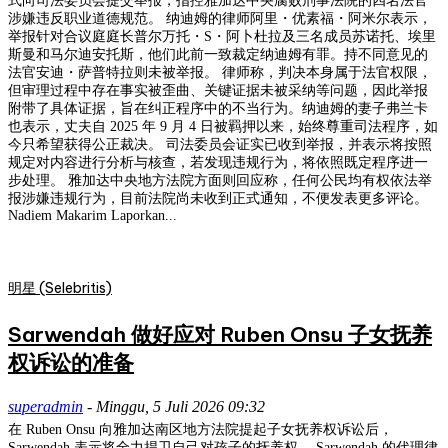
式向司法委员会提交举报，指控雅加达中央腐败刑事法院的四名法官
涉嫌违反职业道德规范。 纳迪姆的律师阿里・优素福・阿米尔表示，
举报针对合议庭庭长普尔万托・S・阿卜杜拉及三名成员苏诺托、埃里
斯曼和马尔迪安托斯，他们此前一致裁定纳迪姆有罪。持不同意见的
法官安迪・萨普特拉则未被举报。 律师称，判决本身属于法官权限，
但审理过程中存在事实被歪曲、关键证据未被采纳等问题，因此举报
附带了具体证据，旨在纠正程序中的不当行为。纳迪姆的妻子弗兰卡
也表示，丈夫自 2025 年 9 月 4 日被羁押以来，始终尊重司法程序，如
今只希望获得公正裁决。 司法委员会证实已收到举报，并表示将按照
规定对内容进行分析与核查，若发现违规行为，将依照既定程序进一
步处理。 雅加达中央地方法院方面则回应称，任何公民均有权依法举
报涉嫌违规行为，目前法院尚未收到正式通知，不便发表更多评论。
Nadiem Makarim Laporkan...
明星 (Selebritis)
Sarwendah 做好应对 Ruben Onsu 子女抚养
权诉讼的准备
superadmin
-
Minggu, 5 Juli 2026 09:32
在 Ruben Onsu 向雅加达南区地方法院提起子女抚养权诉讼后，
Sarwendah 表示将全力捍卫自己对孩子的抚养权。 Sarwendah 的代理律