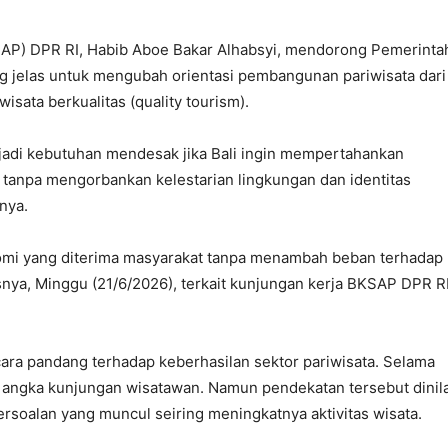
AP) DPR RI, Habib Aboe Bakar Alhabsyi, mendorong Pemerinta
ng jelas untuk mengubah orientasi pembangunan pariwisata dari
sata berkualitas (quality tourism).
jadi kebutuhan mendesak jika Bali ingin mempertahankan
a tanpa mengorbankan kelestarian lingkungan dan identitas
nya.
nomi yang diterima masyarakat tanpa menambah beban terhadap
snya, Minggu (21/6/2026), terkait kunjungan kerja BKSAP DPR R
ra pandang terhadap keberhasilan sektor pariwisata. Selama
nya angka kunjungan wisatawan. Namun pendekatan tersebut dinila
rsoalan yang muncul seiring meningkatnya aktivitas wisata.