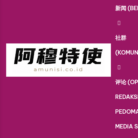
新闻 (BE
社群
(KOMUN
评论 (OP
REDAKS
PEDOM
MEDIA S