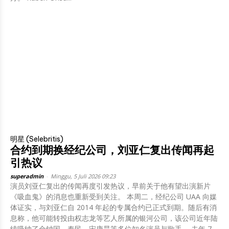
明星 (Selebritis)
合约到期换经纪公司，刘亚仁复出传闻再起
引热议
superadmin
-
Minggu, 5 Juli 2026 09:23
演员刘亚仁复出的传闻再度引发热议，早前关于他有望出演新片
《吸血鬼》的消息也重新受到关注。 本周二，经纪公司 UAA 向媒
体证实，与刘亚仁自 2014 年起的专属合约已正式到期。随后有消
息称，他可能转投由权志龙等艺人所属的银河公司，该公司近年陆
续吸纳了金钟国、泰民、宋康昊等多位知名演员与歌手。 去年 7