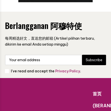
Berlangganan 阿穆特使
每周精选好文，直送您的邮箱 (Artikel pilihan terbaru,
dikirim ke email Anda setiap minggu)
Subscribe
I've read and accept the
Privacy Policy
.
首页
(BERAN