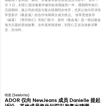
月 3 日，刘亚仁因涉毒案件被判处有期徒刑一年，缓期两年执行。
沉寂期间，换公司的消息与复出猜测同步传开，尤其让他与导演张
宰贤新片《吸血鬼》的合作传闻再次成为焦点。 张宰贤曾执导
《破墓》《黑司祭们》等热门影片，新作《吸血鬼》是一部以吸血
鬼为主题的原创故事。去年底有报道称，刘亚仁正在洽谈参演事
宜，但当时...
明星 (Selebritis)
ADOR 仅向 NewJeans 成员 Danielle 提起