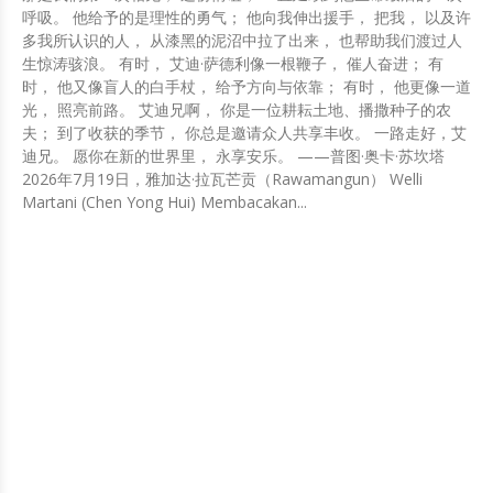
呼吸。 他给予的是理性的勇气； 他向我伸出援手， 把我， 以及许
多我所认识的人， 从漆黑的泥沼中拉了出来， 也帮助我们渡过人
生惊涛骇浪。 有时， 艾迪·萨德利像一根鞭子， 催人奋进； 有
时， 他又像盲人的白手杖， 给予方向与依靠； 有时， 他更像一道
光， 照亮前路。 艾迪兄啊， 你是一位耕耘土地、播撒种子的农
夫； 到了收获的季节， 你总是邀请众人共享丰收。 一路走好，艾
迪兄。 愿你在新的世界里， 永享安乐。 ——普图·奥卡·苏坎塔
2026年7月19日，雅加达·拉瓦芒贡（Rawamangun） Welli
Martani (Chen Yong Hui) Membacakan...