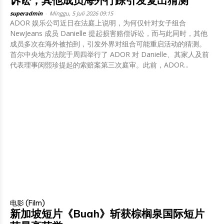
诉讼，其他成员海外行踪引发复出猜测
superadmin
-
Minggu, 5 Juli 2026 09:15
ADOR 娱乐公司近日在法庭上说明，为何仅针对女子组合
NewJeans 成员 Danielle 提起损害赔偿诉讼，而与此同时，其他
成员多次在海外被拍到，引发外界对组合可能重启活动的猜测。
首尔中央地方法院于周四举行了 ADOR 对 Danielle、其家人及前
代表理事闵熙珍提起的索赔案第三次庭审。此前，ADOR...
电影 (Film)
新加坡短片《Buah》斩获棕榈泉国际短片