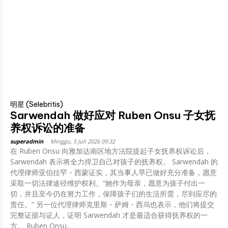
明星 (Selebritis)
Sarwendah 做好应对 Ruben Onsu 子女抚
养权诉讼的准备
superadmin
-
Minggu, 5 Juli 2026 09:32
在 Ruben Onsu 向雅加达南区地方法院提起子女抚养权诉讼后，
Sarwendah 表示将全力捍卫自己对孩子的抚养权。 Sarwendah 的
代理律师亚伯拉罕・西蒙证实，其当事人早已做好充分准备，愿意
采取一切法律途径维护权利。“她作为母亲，愿意为孩子付出一
切，并且至今仍在努力工作，保障孩子们的生活所需，尽到应尽的
责任。” 另一位代理律师克里斯・萨姆・西乌也表示，他们将提交
完整证据与证人，证明 Sarwendah 才是最适合获得抚养权的一
方。 Ruben Onsu...