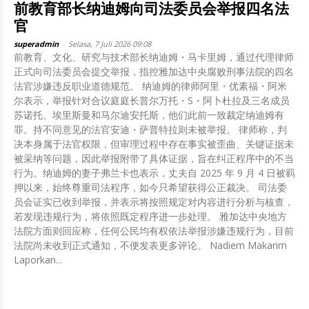
前教育部长纳迪姆向司法委员会举报四名法
官
superadmin
-
Selasa, 7 Juli 2026 09:08
前教育、文化、研究与技术部长纳迪姆・马卡里姆，通过代理律师
正式向司法委员会提交举报，指控雅加达中央腐败刑事法院的四名
法官涉嫌违反职业道德规范。 纳迪姆的律师阿里・优素福・阿米
尔表示，举报针对合议庭庭长普尔万托・S・阿卜杜拉及三名成员
苏诺托、埃里斯曼和马尔迪安托斯，他们此前一致裁定纳迪姆有
罪。持不同意见的法官安迪・萨普特拉则未被举报。 律师称，判
决本身属于法官权限，但审理过程中存在事实被歪曲、关键证据未
被采纳等问题，因此举报附带了具体证据，旨在纠正程序中的不当
行为。纳迪姆的妻子弗兰卡也表示，丈夫自 2025 年 9 月 4 日被羁
押以来，始终尊重司法程序，如今只希望获得公正裁决。 司法委
员会证实已收到举报，并表示将按照规定对内容进行分析与核查，
若发现违规行为，将依照既定程序进一步处理。 雅加达中央地方
法院方面则回应称，任何公民均有权依法举报涉嫌违规行为，目前
法院尚未收到正式通知，不便发表更多评论。 Nadiem Makarim
Laporkan...