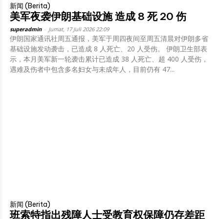
新闻 (Berita)
美军夜袭伊朗基础设施 造成 8 死 20 伤
superadmin
-
Jumat, 17 Juli 2026 22:09
伊朗国家通讯社周五通报，美军于周四夜间至周五清晨对伊朗多省
基础设施发动袭击，已造成 8 人死亡、20 人受伤。 伊朗卫生部表
示，本月美军新一轮袭击累计已造成 38 人死亡、超 400 人受伤，
遇难及伤者中包含多名妇女与未成年人，目前仍有 47...
新闻 (Berita)
班索特指出残障人士受教育权保障仍存差距