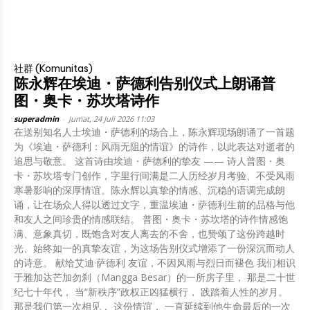
社群 (Komunitas)
陈永辉在埃迪・萨德利告别仪式上朗诵普
图・奥卡・苏坎塔诗作
superadmin
-
Jumat, 24 Juli 2026 11:03
在送别知名人士埃迪・萨德利的场合上，陈永辉现场朗诵了一首题
为《埃迪・萨德利：风雨无阻的情谊》的诗作，以此表达对逝者的
追思与敬意。 这首诗由埃迪・萨德利的挚友 —— 诗人普图・奥
卡・苏坎塔专门创作，字里行间满是二人历经岁月考验、不受风雨
寒暑影响的深厚情谊。陈永辉以真挚的情感、沉稳的语调完成朗
诵，让在场众人得以透过文字，重温埃迪・萨德利生前的品格与他
和友人之间珍贵的情感联结。 普图・奥卡・苏坎塔的诗作情感饱
满、意象真切，既饱含对友人离去的不舍，也赞颂了这份跨越时
光、始终如一的真挚友谊，为这场告别仪式增添了一份深沉而动人
的诗意。 献给艾迪·萨德利 友谊，不因风雨与烈日而褪色 我们相识
于雅加达芒加勿刹（Mangga Besar）的一所房子里， 那是二十世
纪七十年代， 当“新秩序”政权正凶猛横行， 践踏着人性的岁月。
那是我们第一次相见， 这份情谊， 一直延续到他生命最后的一次