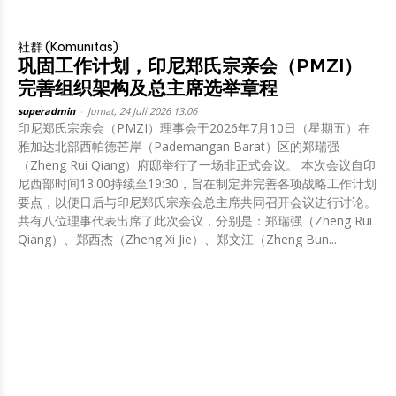
社群 (Komunitas)
巩固工作计划，印尼郑氏宗亲会（PMZI）
完善组织架构及总主席选举章程
superadmin
-
Jumat, 24 Juli 2026 13:06
印尼郑氏宗亲会（PMZI）理事会于2026年7月10日（星期五）在
雅加达北部西帕德芒岸（Pademangan Barat）区的郑瑞强
（Zheng Rui Qiang）府邸举行了一场非正式会议。 本次会议自印
尼西部时间13:00持续至19:30，旨在制定并完善各项战略工作计划
要点，以便日后与印尼郑氏宗亲会总主席共同召开会议进行讨论。
共有八位理事代表出席了此次会议，分别是：郑瑞强（Zheng Rui
Qiang）、郑西杰（Zheng Xi Jie）、郑文江（Zheng Bun...