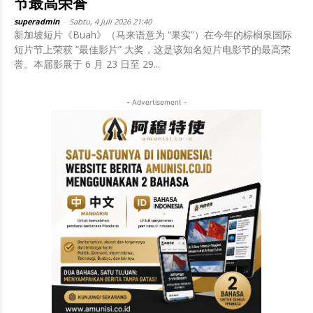
节最高荣誉
superadmin
-
Sabtu, 4 Juli 2026 21:40
新加坡短片《Buah》（马来语意为 “果实”）在今年的棕榈泉国际
短片节上荣获 “最佳影片” 大奖，这是该知名短片电影节的最高荣
誉。本届影展于 6 月 23 日至 29...
- Advertisement -