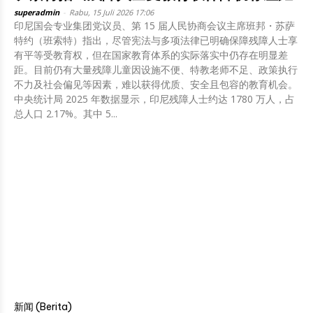
superadmin
-
Rabu, 15 Juli 2026 17:06
印尼国会专业集团党议员、第 15 届人民协商会议主席班邦・苏萨
特约（班索特）指出，尽管宪法与多项法律已明确保障残障人士享
有平等受教育权，但在国家教育体系的实际落实中仍存在明显差
距。目前仍有大量残障儿童因设施不便、特教老师不足、政策执行
不力及社会偏见等因素，难以获得优质、安全且包容的教育机会。
中央统计局 2025 年数据显示，印尼残障人士约达 1780 万人，占
总人口 2.17%。其中 5...
新闻 (Berita)