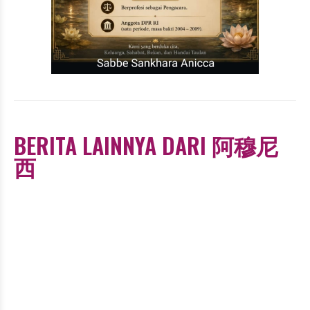
BERITA LAINNYA DARI 阿穆尼
西