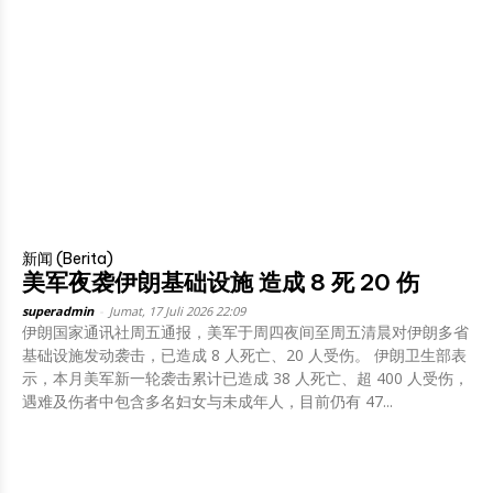
新闻 (Berita)
美军夜袭伊朗基础设施 造成 8 死 20 伤
superadmin
-
Jumat, 17 Juli 2026 22:09
伊朗国家通讯社周五通报，美军于周四夜间至周五清晨对伊朗多省
基础设施发动袭击，已造成 8 人死亡、20 人受伤。 伊朗卫生部表
示，本月美军新一轮袭击累计已造成 38 人死亡、超 400 人受伤，
遇难及伤者中包含多名妇女与未成年人，目前仍有 47...