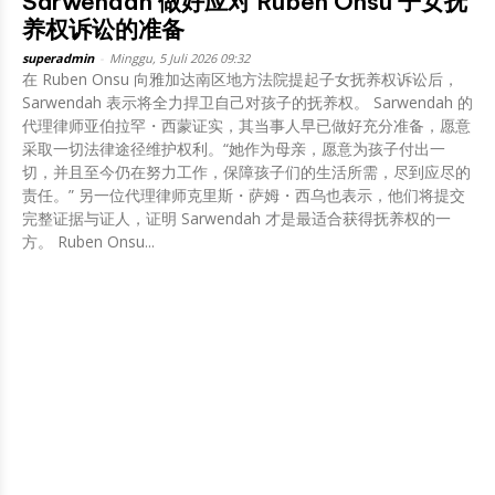
Sarwendah 做好应对 Ruben Onsu 子女抚
养权诉讼的准备
superadmin
-
Minggu, 5 Juli 2026 09:32
在 Ruben Onsu 向雅加达南区地方法院提起子女抚养权诉讼后，
Sarwendah 表示将全力捍卫自己对孩子的抚养权。 Sarwendah 的
代理律师亚伯拉罕・西蒙证实，其当事人早已做好充分准备，愿意
采取一切法律途径维护权利。“她作为母亲，愿意为孩子付出一
切，并且至今仍在努力工作，保障孩子们的生活所需，尽到应尽的
责任。” 另一位代理律师克里斯・萨姆・西乌也表示，他们将提交
完整证据与证人，证明 Sarwendah 才是最适合获得抚养权的一
方。 Ruben Onsu...