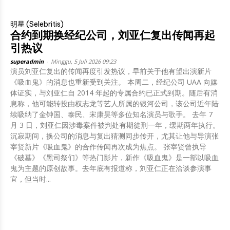
明星 (Selebritis)
合约到期换经纪公司，刘亚仁复出传闻再起
引热议
superadmin
-
Minggu, 5 Juli 2026 09:23
演员刘亚仁复出的传闻再度引发热议，早前关于他有望出演新片
《吸血鬼》的消息也重新受到关注。 本周二，经纪公司 UAA 向媒
体证实，与刘亚仁自 2014 年起的专属合约已正式到期。随后有消
息称，他可能转投由权志龙等艺人所属的银河公司，该公司近年陆
续吸纳了金钟国、泰民、宋康昊等多位知名演员与歌手。 去年 7
月 3 日，刘亚仁因涉毒案件被判处有期徒刑一年，缓期两年执行。
沉寂期间，换公司的消息与复出猜测同步传开，尤其让他与导演张
宰贤新片《吸血鬼》的合作传闻再次成为焦点。 张宰贤曾执导
《破墓》《黑司祭们》等热门影片，新作《吸血鬼》是一部以吸血
鬼为主题的原创故事。去年底有报道称，刘亚仁正在洽谈参演事
宜，但当时...