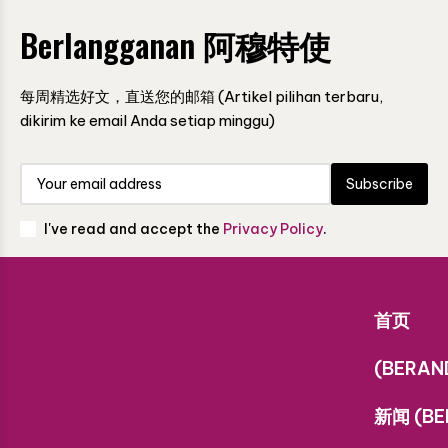
Berlangganan 阿穆特使
每周精选好文，直送您的邮箱 (Artikel pilihan terbaru,
dikirim ke email Anda setiap minggu)
Subscribe
I've read and accept the
Privacy Policy
.
首页
(BERAN
新闻 (BE