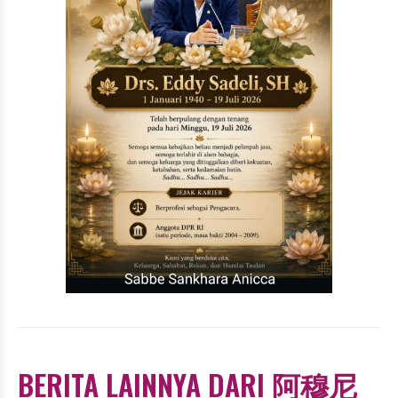
BERITA LAINNYA DARI 阿穆尼