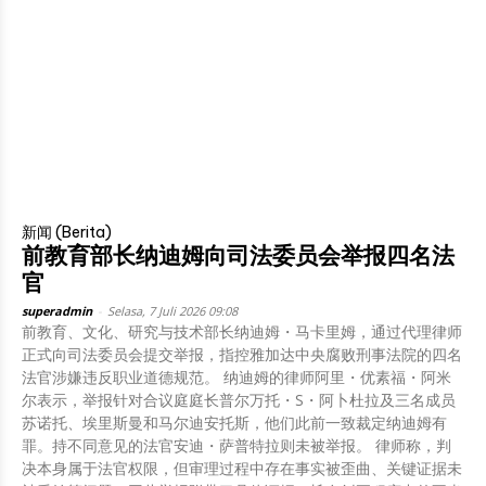
新闻 (Berita)
前教育部长纳迪姆向司法委员会举报四名法
官
superadmin
-
Selasa, 7 Juli 2026 09:08
前教育、文化、研究与技术部长纳迪姆・马卡里姆，通过代理律师
正式向司法委员会提交举报，指控雅加达中央腐败刑事法院的四名
法官涉嫌违反职业道德规范。 纳迪姆的律师阿里・优素福・阿米
尔表示，举报针对合议庭庭长普尔万托・S・阿卜杜拉及三名成员
苏诺托、埃里斯曼和马尔迪安托斯，他们此前一致裁定纳迪姆有
罪。持不同意见的法官安迪・萨普特拉则未被举报。 律师称，判
决本身属于法官权限，但审理过程中存在事实被歪曲、关键证据未