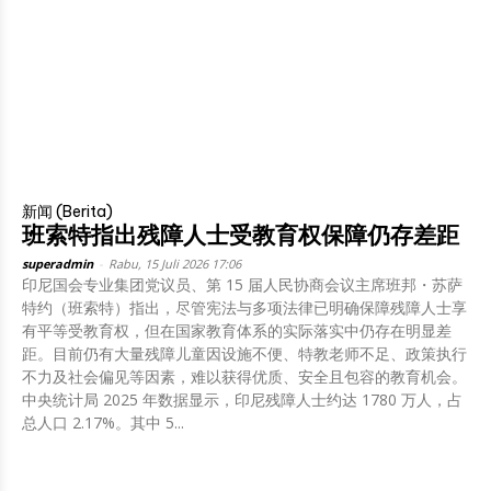
新闻 (Berita)
班索特指出残障人士受教育权保障仍存差距
superadmin
-
Rabu, 15 Juli 2026 17:06
印尼国会专业集团党议员、第 15 届人民协商会议主席班邦・苏萨
特约（班索特）指出，尽管宪法与多项法律已明确保障残障人士享
有平等受教育权，但在国家教育体系的实际落实中仍存在明显差
距。目前仍有大量残障儿童因设施不便、特教老师不足、政策执行
不力及社会偏见等因素，难以获得优质、安全且包容的教育机会。
中央统计局 2025 年数据显示，印尼残障人士约达 1780 万人，占
总人口 2.17%。其中 5...