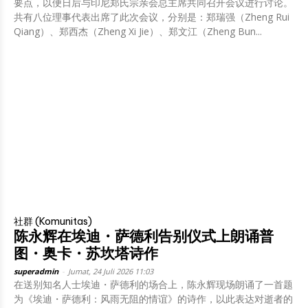
要点，以便日后与印尼郑氏宗亲会总主席共同召开会议进行讨论。
共有八位理事代表出席了此次会议，分别是：郑瑞强（Zheng Rui
Qiang）、郑西杰（Zheng Xi Jie）、郑文江（Zheng Bun...
社群 (Komunitas)
陈永辉在埃迪・萨德利告别仪式上朗诵普
图・奥卡・苏坎塔诗作
superadmin
-
Jumat, 24 Juli 2026 11:03
在送别知名人士埃迪・萨德利的场合上，陈永辉现场朗诵了一首题
为《埃迪・萨德利：风雨无阻的情谊》的诗作，以此表达对逝者的