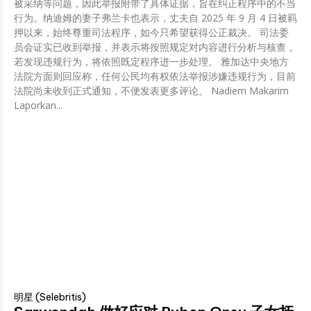
被采纳等问题，因此举报附带了具体证据，旨在纠正程序中的不当
行为。纳迪姆的妻子弗兰卡也表示，丈夫自 2025 年 9 月 4 日被羁
押以来，始终尊重司法程序，如今只希望获得公正裁决。 司法委
员会证实已收到举报，并表示将按照规定对内容进行分析与核查，
若发现违规行为，将依照既定程序进一步处理。 雅加达中央地方
法院方面则回应称，任何公民均有权依法举报涉嫌违规行为，目前
法院尚未收到正式通知，不便发表更多评论。 Nadiem Makarim
Laporkan...
明星 (Selebritis)