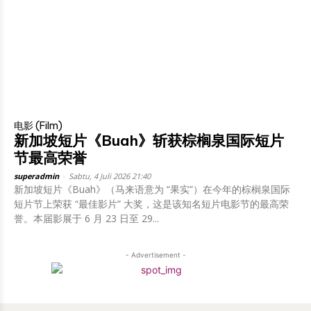
电影 (Film)
新加坡短片《Buah》斩获棕榈泉国际短片
节最高荣誉
superadmin
-
Sabtu, 4 Juli 2026 21:40
新加坡短片《Buah》（马来语意为 “果实”）在今年的棕榈泉国际
短片节上荣获 “最佳影片” 大奖，这是该知名短片电影节的最高荣
誉。本届影展于 6 月 23 日至 29...
- Advertisement -