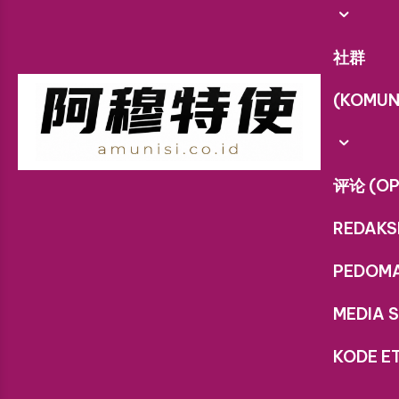
社群
(KOMUN
评论 (OP
REDAKS
PEDOM
MEDIA S
KODE ET