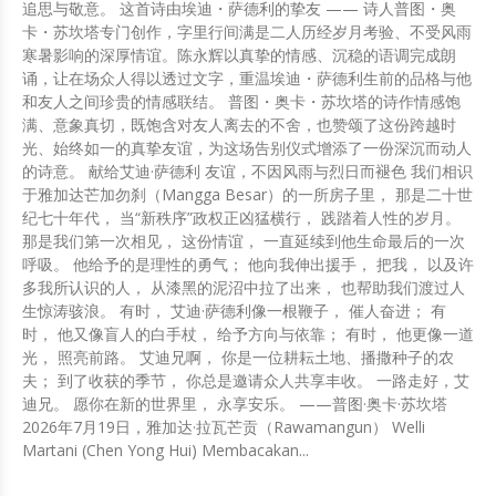
追思与敬意。 这首诗由埃迪・萨德利的挚友 —— 诗人普图・奥
卡・苏坎塔专门创作，字里行间满是二人历经岁月考验、不受风雨
寒暑影响的深厚情谊。陈永辉以真挚的情感、沉稳的语调完成朗
诵，让在场众人得以透过文字，重温埃迪・萨德利生前的品格与他
和友人之间珍贵的情感联结。 普图・奥卡・苏坎塔的诗作情感饱
满、意象真切，既饱含对友人离去的不舍，也赞颂了这份跨越时
光、始终如一的真挚友谊，为这场告别仪式增添了一份深沉而动人
的诗意。 献给艾迪·萨德利 友谊，不因风雨与烈日而褪色 我们相识
于雅加达芒加勿刹（Mangga Besar）的一所房子里， 那是二十世
纪七十年代， 当“新秩序”政权正凶猛横行， 践踏着人性的岁月。
那是我们第一次相见， 这份情谊， 一直延续到他生命最后的一次
呼吸。 他给予的是理性的勇气； 他向我伸出援手， 把我， 以及许
多我所认识的人， 从漆黑的泥沼中拉了出来， 也帮助我们渡过人
生惊涛骇浪。 有时， 艾迪·萨德利像一根鞭子， 催人奋进； 有
时， 他又像盲人的白手杖， 给予方向与依靠； 有时， 他更像一道
光， 照亮前路。 艾迪兄啊， 你是一位耕耘土地、播撒种子的农
夫； 到了收获的季节， 你总是邀请众人共享丰收。 一路走好，艾
迪兄。 愿你在新的世界里， 永享安乐。 ——普图·奥卡·苏坎塔
2026年7月19日，雅加达·拉瓦芒贡（Rawamangun） Welli
Martani (Chen Yong Hui) Membacakan...