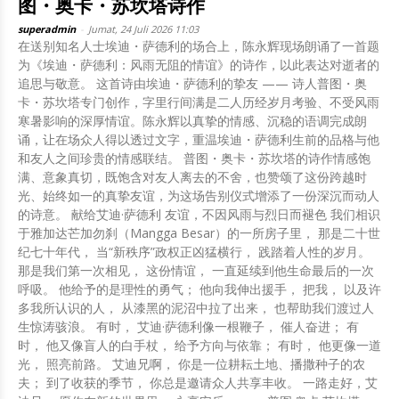
图・奥卡・苏坎塔诗作
superadmin
-
Jumat, 24 Juli 2026 11:03
在送别知名人士埃迪・萨德利的场合上，陈永辉现场朗诵了一首题
为《埃迪・萨德利：风雨无阻的情谊》的诗作，以此表达对逝者的
追思与敬意。 这首诗由埃迪・萨德利的挚友 —— 诗人普图・奥
卡・苏坎塔专门创作，字里行间满是二人历经岁月考验、不受风雨
寒暑影响的深厚情谊。陈永辉以真挚的情感、沉稳的语调完成朗
诵，让在场众人得以透过文字，重温埃迪・萨德利生前的品格与他
和友人之间珍贵的情感联结。 普图・奥卡・苏坎塔的诗作情感饱
满、意象真切，既饱含对友人离去的不舍，也赞颂了这份跨越时
光、始终如一的真挚友谊，为这场告别仪式增添了一份深沉而动人
的诗意。 献给艾迪·萨德利 友谊，不因风雨与烈日而褪色 我们相识
于雅加达芒加勿刹（Mangga Besar）的一所房子里， 那是二十世
纪七十年代， 当“新秩序”政权正凶猛横行， 践踏着人性的岁月。
那是我们第一次相见， 这份情谊， 一直延续到他生命最后的一次
呼吸。 他给予的是理性的勇气； 他向我伸出援手， 把我， 以及许
多我所认识的人， 从漆黑的泥沼中拉了出来， 也帮助我们渡过人
生惊涛骇浪。 有时， 艾迪·萨德利像一根鞭子， 催人奋进； 有
时， 他又像盲人的白手杖， 给予方向与依靠； 有时， 他更像一道
光， 照亮前路。 艾迪兄啊， 你是一位耕耘土地、播撒种子的农
夫； 到了收获的季节， 你总是邀请众人共享丰收。 一路走好，艾