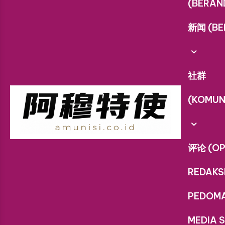
(BERAN
新闻 (BE
社群
(KOMUN
评论 (OP
REDAKS
PEDOM
MEDIA S