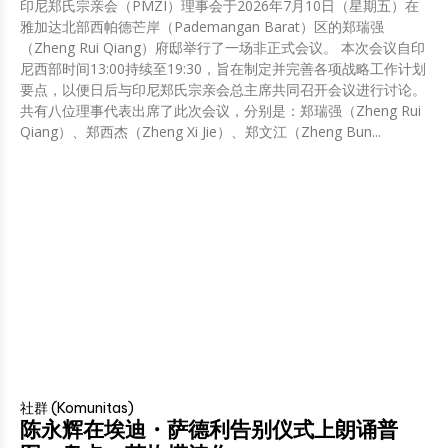
印尼郑氏宗亲会（PMZI）理事会于2026年7月10日（星期五）在
雅加达北部西帕德芒岸（Pademangan Barat）区的郑瑞强
（Zheng Rui Qiang）府邸举行了一场非正式会议。 本次会议自印
尼西部时间13:00持续至19:30，旨在制定并完善各项战略工作计划
要点，以便日后与印尼郑氏宗亲会总主席共同召开会议进行讨论。
共有八位理事代表出席了此次会议，分别是：郑瑞强（Zheng Rui
Qiang）、郑西杰（Zheng Xi Jie）、郑文江（Zheng Bun...
社群 (Komunitas)
陈永辉在埃迪・萨德利告别仪式上朗诵普