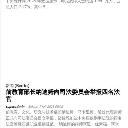
中央统计局 2025 年数据显示，印尼残障人士约达 1780 万人，占
总人口 2.17%。其中 5...
新闻 (Berita)
前教育部长纳迪姆向司法委员会举报四名法
官
superadmin
-
Selasa, 7 Juli 2026 09:08
前教育、文化、研究与技术部长纳迪姆・马卡里姆，通过代理律师
正式向司法委员会提交举报，指控雅加达中央腐败刑事法院的四名
法官涉嫌违反职业道德规范。 纳迪姆的律师阿里・优素福・阿米