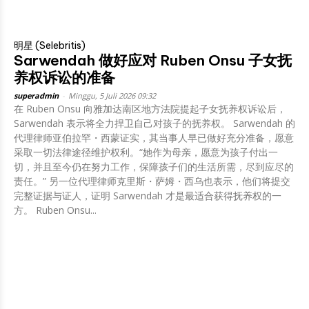
明星 (Selebritis)
Sarwendah 做好应对 Ruben Onsu 子女抚
养权诉讼的准备
superadmin
-
Minggu, 5 Juli 2026 09:32
在 Ruben Onsu 向雅加达南区地方法院提起子女抚养权诉讼后，
Sarwendah 表示将全力捍卫自己对孩子的抚养权。 Sarwendah 的
代理律师亚伯拉罕・西蒙证实，其当事人早已做好充分准备，愿意
采取一切法律途径维护权利。“她作为母亲，愿意为孩子付出一
切，并且至今仍在努力工作，保障孩子们的生活所需，尽到应尽的
责任。” 另一位代理律师克里斯・萨姆・西乌也表示，他们将提交
完整证据与证人，证明 Sarwendah 才是最适合获得抚养权的一
方。 Ruben Onsu...