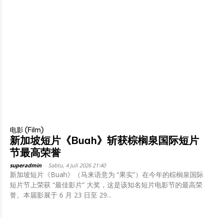
电影 (Film)
新加坡短片《Buah》斩获棕榈泉国际短片
节最高荣誉
superadmin
-
Sabtu, 4 Juli 2026 21:40
新加坡短片《Buah》（马来语意为 “果实”）在今年的棕榈泉国际
短片节上荣获 “最佳影片” 大奖，这是该知名短片电影节的最高荣
誉。本届影展于 6 月 23 日至 29...