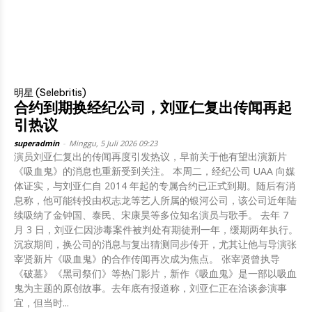
明星 (Selebritis)
合约到期换经纪公司，刘亚仁复出传闻再起
引热议
superadmin
-
Minggu, 5 Juli 2026 09:23
演员刘亚仁复出的传闻再度引发热议，早前关于他有望出演新片
《吸血鬼》的消息也重新受到关注。 本周二，经纪公司 UAA 向媒
体证实，与刘亚仁自 2014 年起的专属合约已正式到期。随后有消
息称，他可能转投由权志龙等艺人所属的银河公司，该公司近年陆
续吸纳了金钟国、泰民、宋康昊等多位知名演员与歌手。 去年 7
月 3 日，刘亚仁因涉毒案件被判处有期徒刑一年，缓期两年执行。
沉寂期间，换公司的消息与复出猜测同步传开，尤其让他与导演张
宰贤新片《吸血鬼》的合作传闻再次成为焦点。 张宰贤曾执导
《破墓》《黑司祭们》等热门影片，新作《吸血鬼》是一部以吸血
鬼为主题的原创故事。去年底有报道称，刘亚仁正在洽谈参演事
宜，但当时...