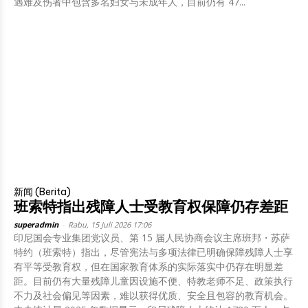
遇难及伤者中包含多名妇女与未成年人，目前仍有 47...
新闻 (Berita)
班索特指出残障人士受教育权保障仍存差距
superadmin
-
Rabu, 15 Juli 2026 17:06
印尼国会专业集团党议员、第 15 届人民协商会议主席班邦・苏萨
特约（班索特）指出，尽管宪法与多项法律已明确保障残障人士享
有平等受教育权，但在国家教育体系的实际落实中仍存在明显差
距。目前仍有大量残障儿童因设施不便、特教老师不足、政策执行
不力及社会偏见等因素，难以获得优质、安全且包容的教育机会。