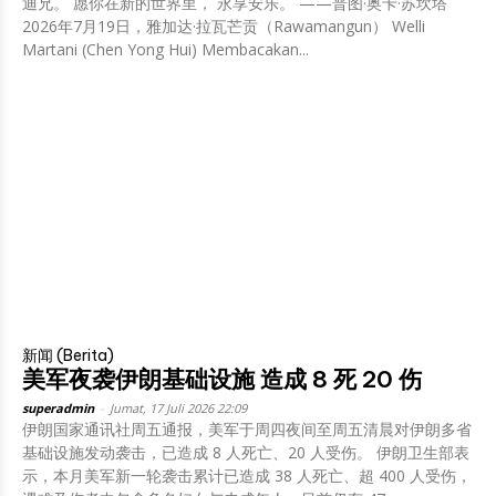
迪兄。 愿你在新的世界里， 永享安乐。 ——普图·奥卡·苏坎塔
2026年7月19日，雅加达·拉瓦芒贡（Rawamangun） Welli
Martani (Chen Yong Hui) Membacakan...
新闻 (Berita)
美军夜袭伊朗基础设施 造成 8 死 20 伤
superadmin
-
Jumat, 17 Juli 2026 22:09
伊朗国家通讯社周五通报，美军于周四夜间至周五清晨对伊朗多省
基础设施发动袭击，已造成 8 人死亡、20 人受伤。 伊朗卫生部表
示，本月美军新一轮袭击累计已造成 38 人死亡、超 400 人受伤，