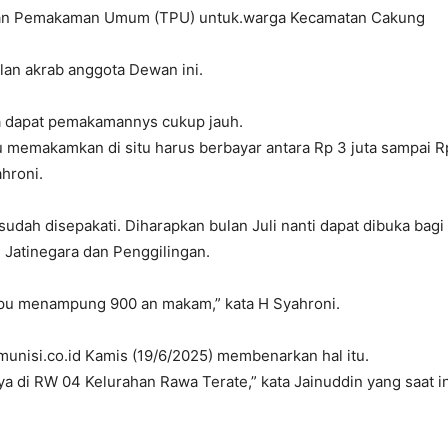
Taman Pemakaman Umum (TPU) untuk.warga Kecamatan Cakung
lan akrab anggota Dewan ini.
a dapat pemakamannys cukup jauh.
 memakamkan di situ harus berbayar antara Rp 3 juta sampai R
ahroni.
dah disepakati. Diharapkan bulan Juli nanti dapat dibuka bagi
, Jatinegara dan Penggilingan.
ampu menampung 900 an makam,” kata H Syahroni.
munisi.co.id Kamis (19/6/2025) membenarkan hal itu.
ya di RW 04 Kelurahan Rawa Terate,” kata Jainuddin yang saat in