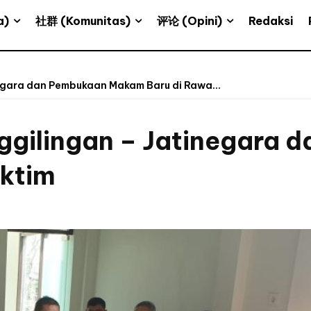
a)
社群 (Komunitas)
评论 (Opini)
Redaksi
negara dan Pembukaan Makam Baru di Rawa...
nggilingan – Jatinegara
aktim