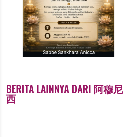
BERITA LAINNYA DARI 阿穆尼
西