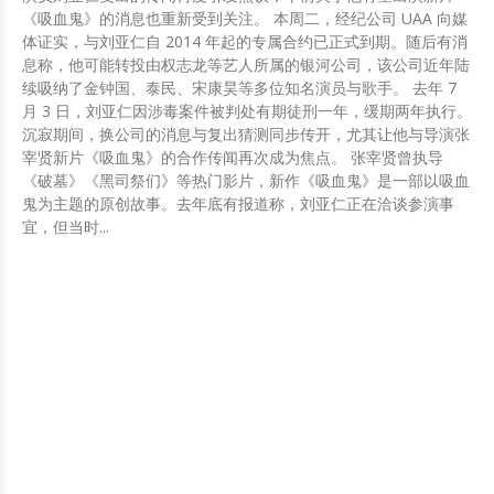
《吸血鬼》的消息也重新受到关注。 本周二，经纪公司 UAA 向媒
体证实，与刘亚仁自 2014 年起的专属合约已正式到期。随后有消
息称，他可能转投由权志龙等艺人所属的银河公司，该公司近年陆
续吸纳了金钟国、泰民、宋康昊等多位知名演员与歌手。 去年 7
月 3 日，刘亚仁因涉毒案件被判处有期徒刑一年，缓期两年执行。
沉寂期间，换公司的消息与复出猜测同步传开，尤其让他与导演张
宰贤新片《吸血鬼》的合作传闻再次成为焦点。 张宰贤曾执导
《破墓》《黑司祭们》等热门影片，新作《吸血鬼》是一部以吸血
鬼为主题的原创故事。去年底有报道称，刘亚仁正在洽谈参演事
宜，但当时...