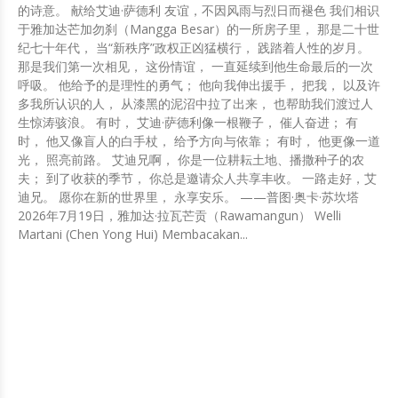
的诗意。 献给艾迪·萨德利 友谊，不因风雨与烈日而褪色 我们相识
于雅加达芒加勿刹（Mangga Besar）的一所房子里， 那是二十世
纪七十年代， 当“新秩序”政权正凶猛横行， 践踏着人性的岁月。
那是我们第一次相见， 这份情谊， 一直延续到他生命最后的一次
呼吸。 他给予的是理性的勇气； 他向我伸出援手， 把我， 以及许
多我所认识的人， 从漆黑的泥沼中拉了出来， 也帮助我们渡过人
生惊涛骇浪。 有时， 艾迪·萨德利像一根鞭子， 催人奋进； 有
时， 他又像盲人的白手杖， 给予方向与依靠； 有时， 他更像一道
光， 照亮前路。 艾迪兄啊， 你是一位耕耘土地、播撒种子的农
夫； 到了收获的季节， 你总是邀请众人共享丰收。 一路走好，艾
迪兄。 愿你在新的世界里， 永享安乐。 ——普图·奥卡·苏坎塔
2026年7月19日，雅加达·拉瓦芒贡（Rawamangun） Welli
Martani (Chen Yong Hui) Membacakan...