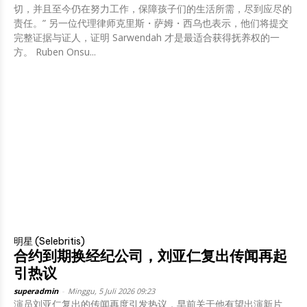
切，并且至今仍在努力工作，保障孩子们的生活所需，尽到应尽的
责任。” 另一位代理律师克里斯・萨姆・西乌也表示，他们将提交
完整证据与证人，证明 Sarwendah 才是最适合获得抚养权的一
方。 Ruben Onsu...
明星 (Selebritis)
合约到期换经纪公司，刘亚仁复出传闻再起
引热议
superadmin
-
Minggu, 5 Juli 2026 09:23
演员刘亚仁复出的传闻再度引发热议，早前关于他有望出演新片