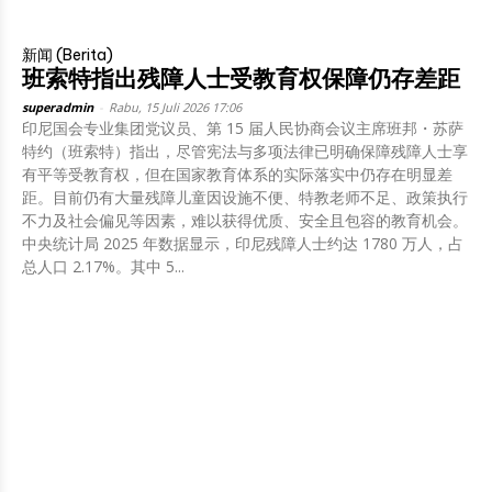
新闻 (Berita)
班索特指出残障人士受教育权保障仍存差距
superadmin
-
Rabu, 15 Juli 2026 17:06
印尼国会专业集团党议员、第 15 届人民协商会议主席班邦・苏萨
特约（班索特）指出，尽管宪法与多项法律已明确保障残障人士享
有平等受教育权，但在国家教育体系的实际落实中仍存在明显差
距。目前仍有大量残障儿童因设施不便、特教老师不足、政策执行
不力及社会偏见等因素，难以获得优质、安全且包容的教育机会。
中央统计局 2025 年数据显示，印尼残障人士约达 1780 万人，占
总人口 2.17%。其中 5...