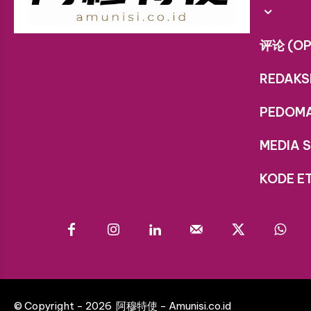
评论 (OP
REDAKS
PEDOM
MEDIA S
KODE ET
© Copyright - 2026 阿穆特使 - Amunisi.co.id