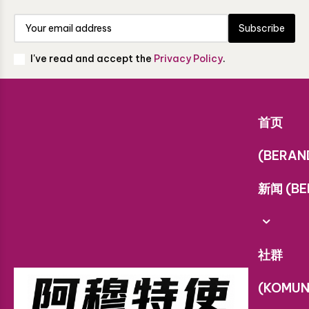
Subscribe
I've read and accept the
Privacy Policy
.
首页
(BERAN
新闻 (BE
社群
(KOMUN