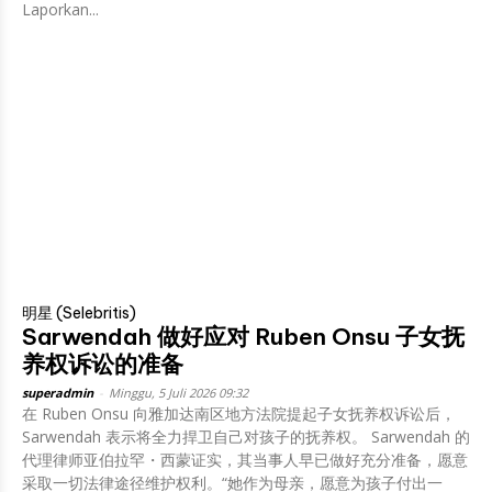
Laporkan...
明星 (Selebritis)
Sarwendah 做好应对 Ruben Onsu 子女抚
养权诉讼的准备
superadmin
-
Minggu, 5 Juli 2026 09:32
在 Ruben Onsu 向雅加达南区地方法院提起子女抚养权诉讼后，
Sarwendah 表示将全力捍卫自己对孩子的抚养权。 Sarwendah 的
代理律师亚伯拉罕・西蒙证实，其当事人早已做好充分准备，愿意
采取一切法律途径维护权利。“她作为母亲，愿意为孩子付出一