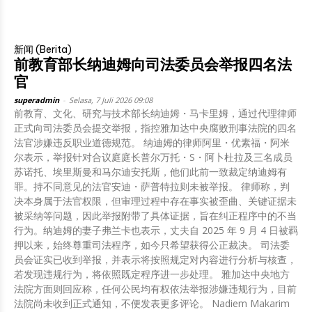
新闻 (Berita)
前教育部长纳迪姆向司法委员会举报四名法
官
superadmin
-
Selasa, 7 Juli 2026 09:08
前教育、文化、研究与技术部长纳迪姆・马卡里姆，通过代理律师
正式向司法委员会提交举报，指控雅加达中央腐败刑事法院的四名
法官涉嫌违反职业道德规范。 纳迪姆的律师阿里・优素福・阿米
尔表示，举报针对合议庭庭长普尔万托・S・阿卜杜拉及三名成员
苏诺托、埃里斯曼和马尔迪安托斯，他们此前一致裁定纳迪姆有
罪。持不同意见的法官安迪・萨普特拉则未被举报。 律师称，判
决本身属于法官权限，但审理过程中存在事实被歪曲、关键证据未
被采纳等问题，因此举报附带了具体证据，旨在纠正程序中的不当
行为。纳迪姆的妻子弗兰卡也表示，丈夫自 2025 年 9 月 4 日被羁
押以来，始终尊重司法程序，如今只希望获得公正裁决。 司法委
员会证实已收到举报，并表示将按照规定对内容进行分析与核查，
若发现违规行为，将依照既定程序进一步处理。 雅加达中央地方
法院方面则回应称，任何公民均有权依法举报涉嫌违规行为，目前
法院尚未收到正式通知，不便发表更多评论。 Nadiem Makarim