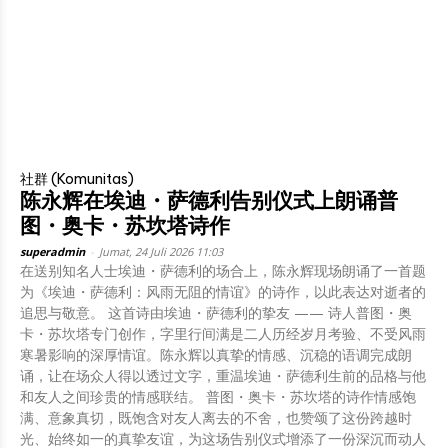
社群 (Komunitas)
陈永辉在埃迪・萨德利告别仪式上朗诵普
图・奥卡・苏坎塔诗作
superadmin
-
Jumat, 24 Juli 2026 11:03
在送别知名人士埃迪・萨德利的场合上，陈永辉现场朗诵了一首题
为《埃迪・萨德利：风雨无阻的情谊》的诗作，以此表达对逝者的
追思与敬意。 这首诗由埃迪・萨德利的挚友 —— 诗人普图・奥
卡・苏坎塔专门创作，字里行间满是二人历经岁月考验、不受风雨
寒暑影响的深厚情谊。陈永辉以真挚的情感、沉稳的语调完成朗
诵，让在场众人得以透过文字，重温埃迪・萨德利生前的品格与他
和友人之间珍贵的情感联结。 普图・奥卡・苏坎塔的诗作情感饱
满、意象真切，既饱含对友人离去的不舍，也赞颂了这份跨越时
光、始终如一的真挚友谊，为这场告别仪式增添了一份深沉而动人