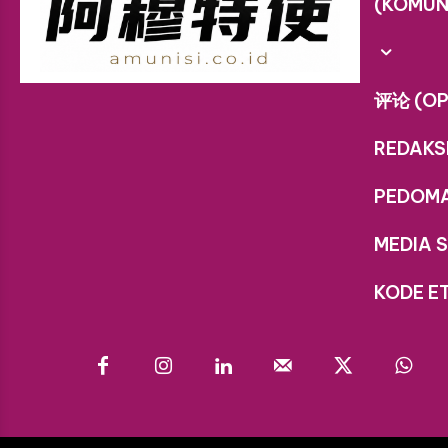
(KOMUN
评论 (OP
REDAKS
PEDOM
MEDIA S
KODE ET