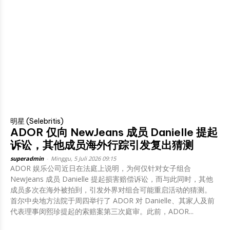
明星 (Selebritis)
ADOR 仅向 NewJeans 成员 Danielle 提起
诉讼，其他成员海外行踪引发复出猜测
superadmin
-
Minggu, 5 Juli 2026 09:15
ADOR 娱乐公司近日在法庭上说明，为何仅针对女子组合
NewJeans 成员 Danielle 提起损害赔偿诉讼，而与此同时，其他
成员多次在海外被拍到，引发外界对组合可能重启活动的猜测。
首尔中央地方法院于周四举行了 ADOR 对 Danielle、其家人及前
代表理事闵熙珍提起的索赔案第三次庭审。此前，ADOR...