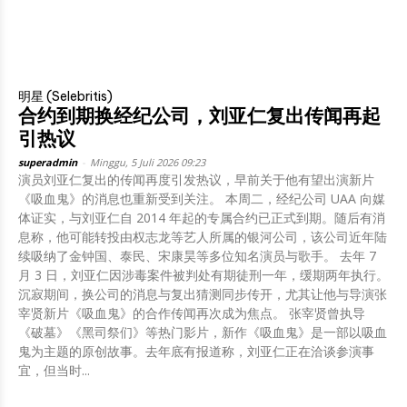
明星 (Selebritis)
合约到期换经纪公司，刘亚仁复出传闻再起
引热议
superadmin
-
Minggu, 5 Juli 2026 09:23
演员刘亚仁复出的传闻再度引发热议，早前关于他有望出演新片
《吸血鬼》的消息也重新受到关注。 本周二，经纪公司 UAA 向媒
体证实，与刘亚仁自 2014 年起的专属合约已正式到期。随后有消
息称，他可能转投由权志龙等艺人所属的银河公司，该公司近年陆
续吸纳了金钟国、泰民、宋康昊等多位知名演员与歌手。 去年 7
月 3 日，刘亚仁因涉毒案件被判处有期徒刑一年，缓期两年执行。
沉寂期间，换公司的消息与复出猜测同步传开，尤其让他与导演张
宰贤新片《吸血鬼》的合作传闻再次成为焦点。 张宰贤曾执导
《破墓》《黑司祭们》等热门影片，新作《吸血鬼》是一部以吸血
鬼为主题的原创故事。去年底有报道称，刘亚仁正在洽谈参演事
宜，但当时...