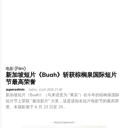
电影 (Film)
新加坡短片《Buah》斩获棕榈泉国际短片
节最高荣誉
superadmin
-
Sabtu, 4 Juli 2026 21:40
新加坡短片《Buah》（马来语意为 “果实”）在今年的棕榈泉国际
短片节上荣获 “最佳影片” 大奖，这是该知名短片电影节的最高荣
誉。本届影展于 6 月 23 日至 29...
- Advertisement -