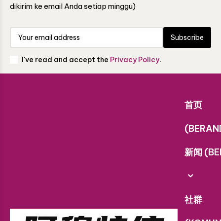
dikirim ke email Anda setiap minggu)
Subscribe
I've read and accept the
Privacy Policy
.
首页
(BERAN
新闻 (BE
社群