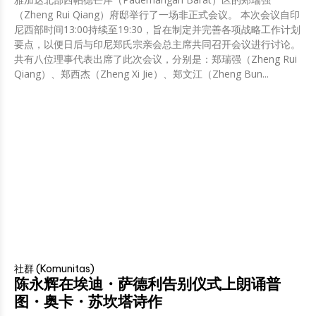
（Zheng Rui Qiang）府邸举行了一场非正式会议。 本次会议自印
尼西部时间13:00持续至19:30，旨在制定并完善各项战略工作计划
要点，以便日后与印尼郑氏宗亲会总主席共同召开会议进行讨论。
共有八位理事代表出席了此次会议，分别是：郑瑞强（Zheng Rui
Qiang）、郑西杰（Zheng Xi Jie）、郑文江（Zheng Bun...
社群 (Komunitas)
陈永辉在埃迪・萨德利告别仪式上朗诵普
图・奥卡・苏坎塔诗作