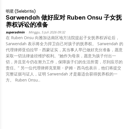
明星 (Selebritis)
Sarwendah 做好应对 Ruben Onsu 子女抚
养权诉讼的准备
superadmin
-
Minggu, 5 Juli 2026 09:32
在 Ruben Onsu 向雅加达南区地方法院提起子女抚养权诉讼后，
Sarwendah 表示将全力捍卫自己对孩子的抚养权。 Sarwendah 的
代理律师亚伯拉罕・西蒙证实，其当事人早已做好充分准备，愿意
采取一切法律途径维护权利。“她作为母亲，愿意为孩子付出一
切，并且至今仍在努力工作，保障孩子们的生活所需，尽到应尽的
责任。” 另一位代理律师克里斯・萨姆・西乌也表示，他们将提交
完整证据与证人，证明 Sarwendah 才是最适合获得抚养权的一
方。 Ruben Onsu...