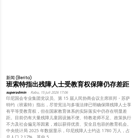
新闻 (Berita)
班索特指出残障人士受教育权保障仍存差距
superadmin
-
Rabu, 15 Juli 2026 17:06
印尼国会专业集团党议员、第 15 届人民协商会议主席班邦・苏萨
特约（班索特）指出，尽管宪法与多项法律已明确保障残障人士享
有平等受教育权，但在国家教育体系的实际落实中仍存在明显差
距。目前仍有大量残障儿童因设施不便、特教老师不足、政策执行
不力及社会偏见等因素，难以获得优质、安全且包容的教育机会。
中央统计局 2025 年数据显示，印尼残障人士约达 1780 万人，占
总人口 2.17%。其中 5...