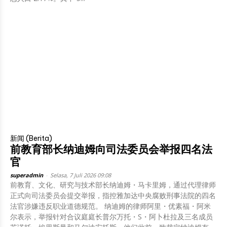
新闻 (Berita)
前教育部长纳迪姆向司法委员会举报四名法
官
superadmin
-
Selasa, 7 Juli 2026 09:08
前教育、文化、研究与技术部长纳迪姆・马卡里姆，通过代理律师
正式向司法委员会提交举报，指控雅加达中央腐败刑事法院的四名
法官涉嫌违反职业道德规范。 纳迪姆的律师阿里・优素福・阿米
尔表示，举报针对合议庭庭长普尔万托・S・阿卜杜拉及三名成员