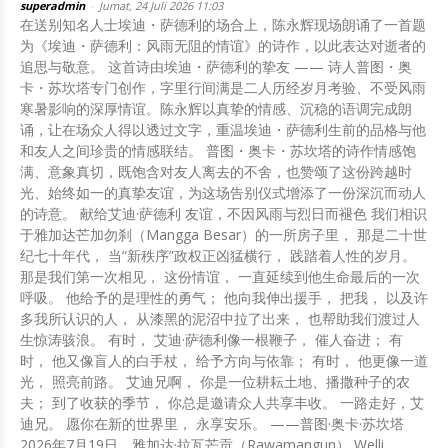
superadmin
-
Jumat, 24 Juli 2026 11:03
在送别知名人士埃迪・萨德利的场合上，陈永辉现场朗诵了一首题
为《埃迪・萨德利：风雨无阻的情谊》的诗作，以此表达对逝者的
追思与敬意。 这首诗由埃迪・萨德利的挚友 —— 诗人普图・奥
卡・苏坎塔专门创作，字里行间满是二人历经岁月考验、不受风雨
寒暑影响的深厚情谊。陈永辉以真挚的情感、沉稳的语调完成朗
诵，让在场众人得以透过文字，重温埃迪・萨德利生前的品格与他
和友人之间珍贵的情感联结。 普图・奥卡・苏坎塔的诗作情感饱
满、意象真切，既饱含对友人离去的不舍，也赞颂了这份跨越时
光、始终如一的真挚友谊，为这场告别仪式增添了一份深沉而动人
的诗意。 献给艾迪·萨德利 友谊，不因风雨与烈日而褪色 我们相识
于雅加达芒加勿刹（Mangga Besar）的一所房子里， 那是二十世
纪七十年代， 当“新秩序”政权正凶猛横行， 践踏着人性的岁月。
那是我们第一次相见， 这份情谊， 一直延续到他生命最后的一次
呼吸。 他给予的是理性的勇气； 他向我伸出援手， 把我， 以及许
多我所认识的人， 从漆黑的泥沼中拉了出来， 也帮助我们渡过人
生惊涛骇浪。 有时， 艾迪·萨德利像一根鞭子， 催人奋进； 有
时， 他又像盲人的白手杖， 给予方向与依靠； 有时， 他更像一道
光， 照亮前路。 艾迪兄啊， 你是一位耕耘土地、播撒种子的农
夫； 到了收获的季节， 你总是邀请众人共享丰收。 一路走好，艾
迪兄。 愿你在新的世界里， 永享安乐。 ——普图·奥卡·苏坎塔
2026年7月19日，雅加达·拉瓦芒贡（Rawamangun） Welli