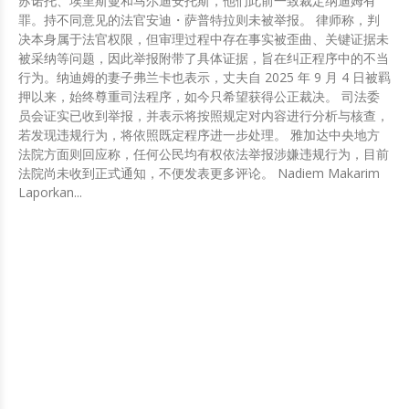
苏诺托、埃里斯曼和马尔迪安托斯，他们此前一致裁定纳迪姆有
罪。持不同意见的法官安迪・萨普特拉则未被举报。 律师称，判
决本身属于法官权限，但审理过程中存在事实被歪曲、关键证据未
被采纳等问题，因此举报附带了具体证据，旨在纠正程序中的不当
行为。纳迪姆的妻子弗兰卡也表示，丈夫自 2025 年 9 月 4 日被羁
押以来，始终尊重司法程序，如今只希望获得公正裁决。 司法委
员会证实已收到举报，并表示将按照规定对内容进行分析与核查，
若发现违规行为，将依照既定程序进一步处理。 雅加达中央地方
法院方面则回应称，任何公民均有权依法举报涉嫌违规行为，目前
法院尚未收到正式通知，不便发表更多评论。 Nadiem Makarim
Laporkan...