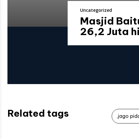
Uncategorized
Masjid Bait
26,2 Juta h
Related tags
.jago pid