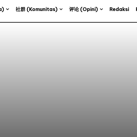
a)
社群 (Komunitas)
评论 (Opini)
Redaksi