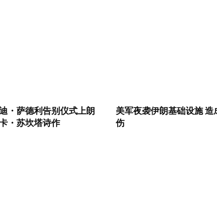
迪・萨德利告别仪式上朗
美军夜袭伊朗基础设施 造成 
卡・苏坎塔诗作
伤