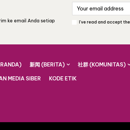
 ke email Anda setiap
I've read and accept th
ERANDA)
新闻 (BERITA)
社群 (KOMUNITAS)
N MEDIA SIBER
KODE ETIK