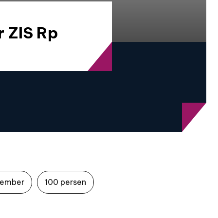
r ZIS Rp
vember
100 persen