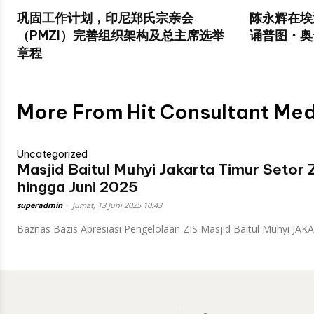
巩固工作计划，印尼郑氏宗亲会
陈永辉在埃
（PMZI）完善组织架构及总主席选举
诵普图・奥
章程
More From Hit Consultant Me
Uncategorized
Masjid Baitul Muhyi Jakarta Timur Setor 
hingga Juni 2025
superadmin
-
Jumat, 13 Juni 2025 10:43
Baznas Bazis Apresiasi Pengelolaan ZIS Masjid Baitul Muhyi JAKAR