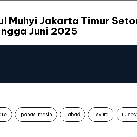
ul Muhyi Jakarta Timur Seto
ingga Juni 2025
ato
.panasi mesin
1 abad
1 syura
10 no