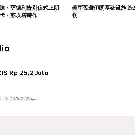
迪・萨德利告别仪式上朗
美军夜袭伊朗基础设施 造成 
卡・苏坎塔诗作
伤
dia
ZIS Rp 26,2 Juta
TA (13/6/2025),...