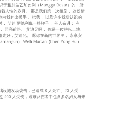
踏着人性的岁月。 那是我们第一次相见， 这份情
他向我伸出援手， 把我， 以及许多我所认识的
， 艾迪·萨德利像一根鞭子， 催人奋进； 有
， 照亮前路。 艾迪兄啊， 你是一位耕耘土地、
路走好，艾迪兄。 愿你在新的世界里， 永享安
 Welli Martani (Chen Yong Hui)
施发动袭击，已造成 8 人死亡、20 人受