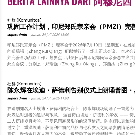
BERITA LAINNYA DARI 阿穆尼西
社群 (Komunitas)
巩固工作计划，印尼郑氏宗亲会（PMZI）完
superadmin
-
Jumat, 24 Juli 2026 13:06
印尼郑氏宗亲会（PMZI）理事会于2026年7月10日（星期五）在雅加达北
的郑瑞强（Zheng Rui Qiang）府邸举行了一场非正式会议。 本次会
并完善各项战略工作计划要点，以便日后与印尼郑氏宗亲会总主席共
此次会议，分别是：郑瑞强（Zheng Rui Qiang）、郑西杰（Zheng Xi J
社群 (Komunitas)
陈永辉在埃迪・萨德利告别仪式上朗诵普图・
superadmin
-
Jumat, 24 Juli 2026 11:03
在送别知名人士埃迪・萨德利的场合上，陈永辉现场朗诵了一首题为
此表达对逝者的追思与敬意。 这首诗由埃迪・萨德利的挚友 —— 
二人历经岁月考验、不受风雨寒暑影响的深厚情谊。陈永辉以真挚的
过文字，重温埃迪・萨德利生前的品格与他和友人之间珍贵的情感联
真切，既饱含对友人离去的不舍，也赞颂了这份跨越时光、始终如一