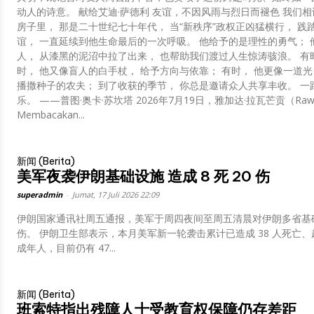
动人的诗意。 献给艾迪·萨德利 友谊，不因风雨与烈日而褪色 我们相识于雅加达芒加勿刹（Mangga Besar）的一所
房子里， 那是二十世纪七十年代， 当“新秩序”政权正凶猛横行， 践
谊， 一直延续到他生命最后的一次呼吸。 他给予的是理性的勇气； 
人， 从漆黑的泥沼中拉了出来， 也帮助我们渡过人生惊涛骇浪。 有时
时， 他又像盲人的白手杖， 给予方向与依靠； 有时， 他更像一道光
播撒种子的农夫； 到了收获的季节， 你总是邀请众人共享丰收。 一
乐。 ——普图·奥卡·苏坎塔 2026年7月19日，雅加达·拉瓦芒贡（Rawamangun）
Membacakan...
新闻 (Berita)
美军夜袭伊朗基础设施 造成 8 死 20 伤
superadmin
-
Jumat, 17 Juli 2026 22:09
伊朗国家通讯社周五通报，美军于周四夜间至周五清晨对伊朗多省基础设
伤。 伊朗卫生部表示，本月美军新一轮袭击累计已造成 38 人死亡、超 400 人受伤，遇难及伤者中包含多名妇女与未
成年人，目前仍有 47...
新闻 (Berita)
班索特指出残障人士受教育权保障仍存差距