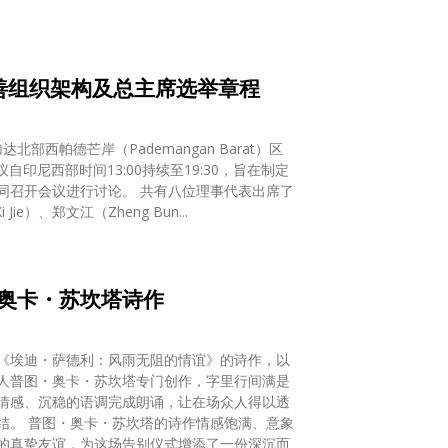
善组织架构及总主席选举章程
部西帕德芒岸（Pademangan Barat）区
议自印尼西部时间13:00持续至19:30，旨在制定
同召开会议进行讨论。 共有八位理事代表出席了
ie）、郑文江（Zheng Bun...
奥卡・苏坎塔诗作
《埃迪・萨德利：风雨无阻的情谊》的诗作，以
诗人普图・奥卡・苏坎塔专门创作，字里行间满是
情感、沉稳的语调完成朗诵，让在场众人得以透
结。 普图・奥卡・苏坎塔的诗作情感饱满、意象
的真挚友谊，为这场告别仪式增添了一份深沉而