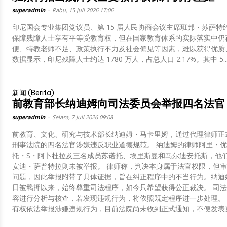
superadmin
-
Rabu, 15 Juli 2026 17:06
印尼国会专业集团党议员、第 15 届人民协商会议主席班邦・苏萨
保障残障人士享有平等受教育权，但在国家教育体系的实际落实中仍
便、特教老师不足、政策执行不力及社会偏见等因素，难以获得优质、安全且包容的教育
数据显示，印尼残障人士约达 1780 万人，占总人口 2.17%。其中 5..
新闻 (Berita)
前教育部长纳迪姆向司法委员会举报四名法官
superadmin
-
Selasa, 7 Juli 2026 09:08
前教育、文化、研究与技术部长纳迪姆・马卡里姆，通过代理律师正
刑事法院的四名法官涉嫌违反职业道德规范。 纳迪姆的律师阿里・优素福・阿米尔表示，举报针对合议庭庭长普尔万
托・S・阿卜杜拉及三名成员苏诺托、埃里斯曼和马尔迪安托斯，他
安迪・萨普特拉则未被举报。 律师称，判决本身属于法官权限，但审理过程中存在事实被歪曲、关键证据未被采纳等
问题，因此举报附带了具体证据，旨在纠正程序中的不当行为。纳迪姆的妻
日被羁押以来，始终尊重司法程序，如今只希望获得公正裁决。 司法委员会证实已收到举报，并表示将按照规定对内
容进行分析与核查，若发现违规行为，将依照既定程序进一步处理。 雅加达中央地方法院方面则回应称，任何公民均