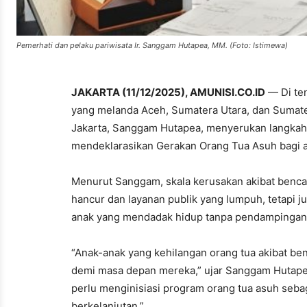
Pemerhati dan pelaku pariwisata Ir. Sanggam Hutapea, MM. (Foto: Istimewa)
JAKARTA (11/12/2025), AMUNISI.CO.ID
— Di te
yang melanda Aceh, Sumatera Utara, dan Sumatera
Jakarta, Sanggam Hutapea, menyerukan langkah 
mendeklarasikan Gerakan Orang Tua Asuh bagi a
Menurut Sanggam, skala kerusakan akibat bencan
hancur dan layanan publik yang lumpuh, tetapi ju
anak yang mendadak hidup tanpa pendampingan 
“Anak-anak yang kehilangan orang tua akibat be
demi masa depan mereka,” ujar Sanggam Hutapea
perlu menginisiasi program orang tua asuh seba
berkelanjutan.”