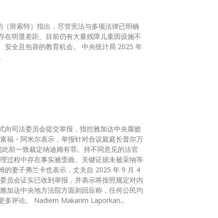
特约（班索特）指出，尽管宪法与多项法律已明确
存在明显差距。目前仍有大量残障儿童因设施不
机会。 中央统计局 2025 年
.
式向司法委员会提交举报，指控雅加达中央腐败
们此前一致裁定纳迪姆有罪。持不同意见的法官
子弗兰卡也表示，丈夫自 2025 年 9 月 4
有权依法举报涉嫌违规行为，目前法院尚未收到正式通知，不便发表更多评论。 Nadiem Makarim Laporkan...