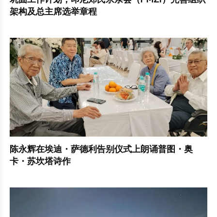
架构及总主席选举章程
陈永辉在埃迪・萨德利告别仪式上朗诵普图・奥
卡・苏坎塔诗作