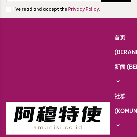
I've read and accept the
Privacy Policy
.
首页
(BERAN
新闻 (BE
社群
(KOMUN