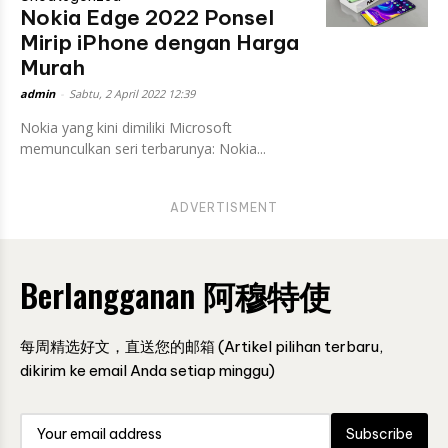
Nokia Edge 2022 Ponsel
Mirip iPhone dengan Harga
Murah
admin
-
Sabtu, 2 April 2022 12:39
Nokia yang kini dimiliki Microsoft
memunculkan seri terbarunya: Nokia...
ADVERTISMENT
Berlangganan 阿穆特使
每周精选好文，直送您的邮箱 (Artikel pilihan terbaru,
dikirim ke email Anda setiap minggu)
Subscribe