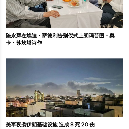
陈永辉在埃迪・萨德利告别仪式上朗诵普图・奥
卡・苏坎塔诗作
美军夜袭伊朗基础设施 造成 8 死 20 伤