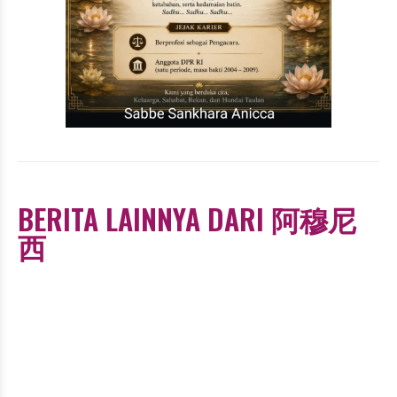
BERITA LAINNYA DARI 阿穆尼
西