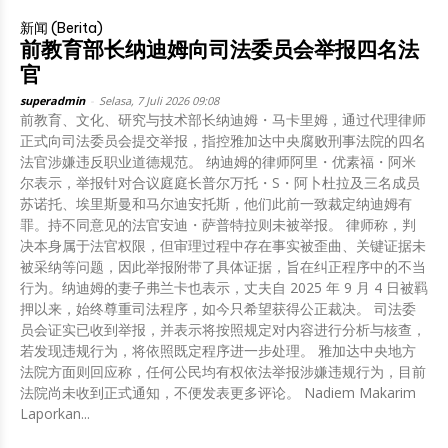
新闻 (Berita)
前教育部长纳迪姆向司法委员会举报四名法
官
superadmin
-
Selasa, 7 Juli 2026 09:08
前教育、文化、研究与技术部长纳迪姆・马卡里姆，通过代理律师
正式向司法委员会提交举报，指控雅加达中央腐败刑事法院的四名
法官涉嫌违反职业道德规范。 纳迪姆的律师阿里・优素福・阿米
尔表示，举报针对合议庭庭长普尔万托・S・阿卜杜拉及三名成员
苏诺托、埃里斯曼和马尔迪安托斯，他们此前一致裁定纳迪姆有
罪。持不同意见的法官安迪・萨普特拉则未被举报。 律师称，判
决本身属于法官权限，但审理过程中存在事实被歪曲、关键证据未
被采纳等问题，因此举报附带了具体证据，旨在纠正程序中的不当
行为。纳迪姆的妻子弗兰卡也表示，丈夫自 2025 年 9 月 4 日被羁
押以来，始终尊重司法程序，如今只希望获得公正裁决。 司法委
员会证实已收到举报，并表示将按照规定对内容进行分析与核查，
若发现违规行为，将依照既定程序进一步处理。 雅加达中央地方
法院方面则回应称，任何公民均有权依法举报涉嫌违规行为，目前
法院尚未收到正式通知，不便发表更多评论。 Nadiem Makarim
Laporkan...