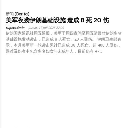
新闻 (Berita)
美军夜袭伊朗基础设施 造成 8 死 20 伤
superadmin
-
Jumat, 17 Juli 2026 22:09
伊朗国家通讯社周五通报，美军于周四夜间至周五清晨对伊朗多省
基础设施发动袭击，已造成 8 人死亡、20 人受伤。 伊朗卫生部表
示，本月美军新一轮袭击累计已造成 38 人死亡、超 400 人受伤，
遇难及伤者中包含多名妇女与未成年人，目前仍有 47...