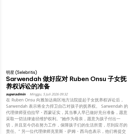
明星 (Selebritis)
Sarwendah 做好应对 Ruben Onsu 子女抚
养权诉讼的准备
superadmin
-
Minggu, 5 Juli 2026 09:32
在 Ruben Onsu 向雅加达南区地方法院提起子女抚养权诉讼后，
Sarwendah 表示将全力捍卫自己对孩子的抚养权。 Sarwendah 的
代理律师亚伯拉罕・西蒙证实，其当事人早已做好充分准备，愿意
采取一切法律途径维护权利。“她作为母亲，愿意为孩子付出一
切，并且至今仍在努力工作，保障孩子们的生活所需，尽到应尽的
责任。” 另一位代理律师克里斯・萨姆・西乌也表示，他们将提交