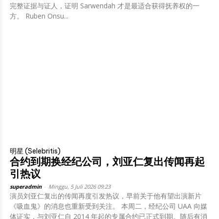
完整证据与证人，证明 Sarwendah 才是最适合获得抚养权的一
方。 Ruben Onsu...
明星 (Selebritis)
合约到期换经纪公司，刘亚仁复出传闻再起
引热议
superadmin
-
Minggu, 5 Juli 2026 09:23
演员刘亚仁复出的传闻再度引发热议，早前关于他有望出演新片
《吸血鬼》的消息也重新受到关注。 本周二，经纪公司 UAA 向媒
体证实，与刘亚仁自 2014 年起的专属合约已正式到期。随后有消