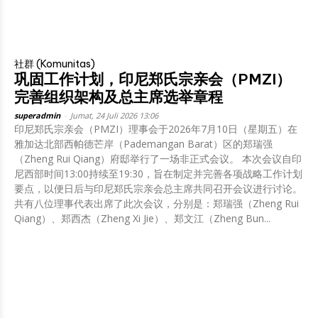
社群 (Komunitas)
巩固工作计划，印尼郑氏宗亲会（PMZI）
完善组织架构及总主席选举章程
superadmin
-
Jumat, 24 Juli 2026 13:06
印尼郑氏宗亲会（PMZI）理事会于2026年7月10日（星期五）在
雅加达北部西帕德芒岸（Pademangan Barat）区的郑瑞强
（Zheng Rui Qiang）府邸举行了一场非正式会议。 本次会议自印
尼西部时间13:00持续至19:30，旨在制定并完善各项战略工作计划
要点，以便日后与印尼郑氏宗亲会总主席共同召开会议进行讨论。
共有八位理事代表出席了此次会议，分别是：郑瑞强（Zheng Rui
Qiang）、郑西杰（Zheng Xi Jie）、郑文江（Zheng Bun...