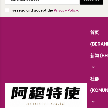
I've read and accept the
Privacy Policy
.
首页
(BERAN
新闻 (BE
社群
(KOMUN