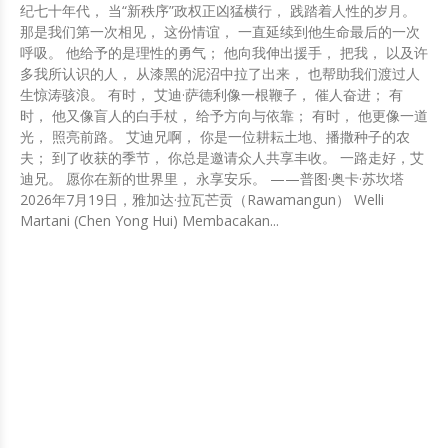
纪七十年代， 当“新秩序”政权正凶猛横行， 践踏着人性的岁月。
那是我们第一次相见， 这份情谊， 一直延续到他生命最后的一次
呼吸。 他给予的是理性的勇气； 他向我伸出援手， 把我， 以及许
多我所认识的人， 从漆黑的泥沼中拉了出来， 也帮助我们渡过人
生惊涛骇浪。 有时， 艾迪·萨德利像一根鞭子， 催人奋进； 有
时， 他又像盲人的白手杖， 给予方向与依靠； 有时， 他更像一道
光， 照亮前路。 艾迪兄啊， 你是一位耕耘土地、播撒种子的农
夫； 到了收获的季节， 你总是邀请众人共享丰收。 一路走好，艾
迪兄。 愿你在新的世界里， 永享安乐。 ——普图·奥卡·苏坎塔
2026年7月19日，雅加达·拉瓦芒贡（Rawamangun） Welli
Martani (Chen Yong Hui) Membacakan...