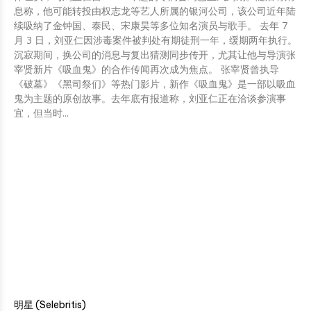
息称，他可能转投由权志龙等艺人所属的银河公司，该公司近年陆
续吸纳了金钟国、泰民、宋康昊等多位知名演员与歌手。 去年 7
月 3 日，刘亚仁因涉毒案件被判处有期徒刑一年，缓期两年执行。
沉寂期间，换公司的消息与复出猜测同步传开，尤其让他与导演张
宰贤新片《吸血鬼》的合作传闻再次成为焦点。 张宰贤曾执导
《破墓》《黑司祭们》等热门影片，新作《吸血鬼》是一部以吸血
鬼为主题的原创故事。去年底有报道称，刘亚仁正在洽谈参演事
宜，但当时...
明星 (Selebritis)