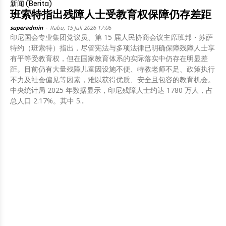
新闻 (Berita)
班索特指出残障人士受教育权保障仍存差距
superadmin
-
Rabu, 15 Juli 2026 17:06
印尼国会专业集团党议员、第 15 届人民协商会议主席班邦・苏萨
特约（班索特）指出，尽管宪法与多项法律已明确保障残障人士享
有平等受教育权，但在国家教育体系的实际落实中仍存在明显差
距。目前仍有大量残障儿童因设施不便、特教老师不足、政策执行
不力及社会偏见等因素，难以获得优质、安全且包容的教育机会。
中央统计局 2025 年数据显示，印尼残障人士约达 1780 万人，占
总人口 2.17%。其中 5...