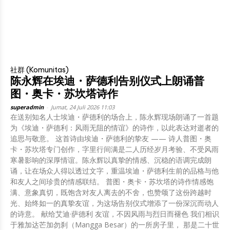
社群 (Komunitas)
陈永辉在埃迪・萨德利告别仪式上朗诵普
图・奥卡・苏坎塔诗作
superadmin
-
Jumat, 24 Juli 2026 11:03
在送别知名人士埃迪・萨德利的场合上，陈永辉现场朗诵了一首题
为《埃迪・萨德利：风雨无阻的情谊》的诗作，以此表达对逝者的
追思与敬意。 这首诗由埃迪・萨德利的挚友 —— 诗人普图・奥
卡・苏坎塔专门创作，字里行间满是二人历经岁月考验、不受风雨
寒暑影响的深厚情谊。陈永辉以真挚的情感、沉稳的语调完成朗
诵，让在场众人得以透过文字，重温埃迪・萨德利生前的品格与他
和友人之间珍贵的情感联结。 普图・奥卡・苏坎塔的诗作情感饱
满、意象真切，既饱含对友人离去的不舍，也赞颂了这份跨越时
光、始终如一的真挚友谊，为这场告别仪式增添了一份深沉而动人
的诗意。 献给艾迪·萨德利 友谊，不因风雨与烈日而褪色 我们相识
于雅加达芒加勿刹（Mangga Besar）的一所房子里， 那是二十世