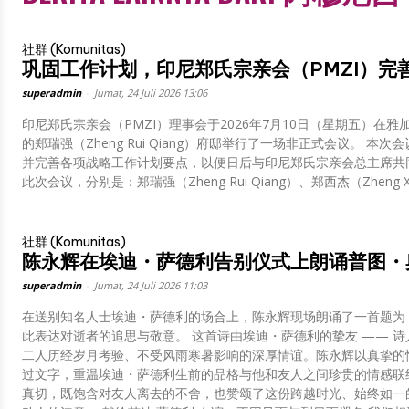
社群 (Komunitas)
巩固工作计划，印尼郑氏宗亲会（PMZI）完
superadmin
-
Jumat, 24 Juli 2026 13:06
印尼郑氏宗亲会（PMZI）理事会于2026年7月10日（星期五）在雅加达北
的郑瑞强（Zheng Rui Qiang）府邸举行了一场非正式会议。 本次会
并完善各项战略工作计划要点，以便日后与印尼郑氏宗亲会总主席共
此次会议，分别是：郑瑞强（Zheng Rui Qiang）、郑西杰（Zheng Xi J
社群 (Komunitas)
陈永辉在埃迪・萨德利告别仪式上朗诵普图・
superadmin
-
Jumat, 24 Juli 2026 11:03
在送别知名人士埃迪・萨德利的场合上，陈永辉现场朗诵了一首题为
此表达对逝者的追思与敬意。 这首诗由埃迪・萨德利的挚友 —— 
二人历经岁月考验、不受风雨寒暑影响的深厚情谊。陈永辉以真挚的
过文字，重温埃迪・萨德利生前的品格与他和友人之间珍贵的情感联
真切，既饱含对友人离去的不舍，也赞颂了这份跨越时光、始终如一