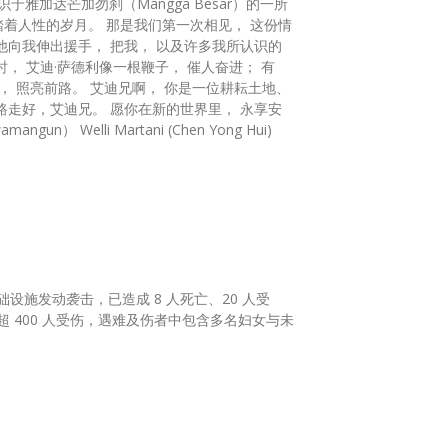
踏着人性的岁月。 那是我们第一次相见， 这份情
他向我伸出援手， 把我， 以及许多我所认识的
， 艾迪·萨德利像一根鞭子， 催人奋进； 有
， 照亮前路。 艾迪兄啊， 你是一位耕耘土地、
路走好，艾迪兄。 愿你在新的世界里， 永享安
 Welli Martani (Chen Yong Hui)
施发动袭击，已造成 8 人死亡、20 人受