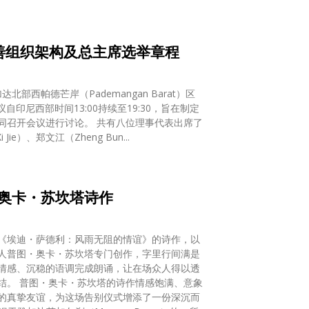
善组织架构及总主席选举章程
部西帕德芒岸（Pademangan Barat）区
议自印尼西部时间13:00持续至19:30，旨在制定
同召开会议进行讨论。 共有八位理事代表出席了
ie）、郑文江（Zheng Bun...
奥卡・苏坎塔诗作
《埃迪・萨德利：风雨无阻的情谊》的诗作，以
诗人普图・奥卡・苏坎塔专门创作，字里行间满是
情感、沉稳的语调完成朗诵，让在场众人得以透
结。 普图・奥卡・苏坎塔的诗作情感饱满、意象
的真挚友谊，为这场告别仪式增添了一份深沉而