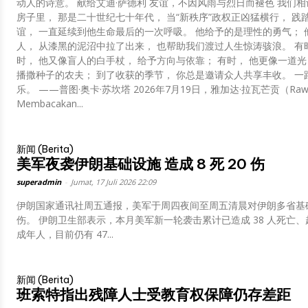
动人的诗意。 献给艾迪·萨德利 友谊，不因风雨与烈日而褪色 我们相识于雅加达芒加勿刹（Mangga Besar）的一所
房子里， 那是二十世纪七十年代， 当“新秩序”政权正凶猛横行， 践
谊， 一直延续到他生命最后的一次呼吸。 他给予的是理性的勇气； 
人， 从漆黑的泥沼中拉了出来， 也帮助我们渡过人生惊涛骇浪。 有时
时， 他又像盲人的白手杖， 给予方向与依靠； 有时， 他更像一道光
播撒种子的农夫； 到了收获的季节， 你总是邀请众人共享丰收。 一
乐。 ——普图·奥卡·苏坎塔 2026年7月19日，雅加达·拉瓦芒贡（Rawamangun）
Membacakan...
新闻 (Berita)
美军夜袭伊朗基础设施 造成 8 死 20 伤
superadmin
-
Jumat, 17 Juli 2026 22:09
伊朗国家通讯社周五通报，美军于周四夜间至周五清晨对伊朗多省基础设
伤。 伊朗卫生部表示，本月美军新一轮袭击累计已造成 38 人死亡、超 400 人受伤，遇难及伤者中包含多名妇女与未
成年人，目前仍有 47...
新闻 (Berita)
班索特指出残障人士受教育权保障仍存差距