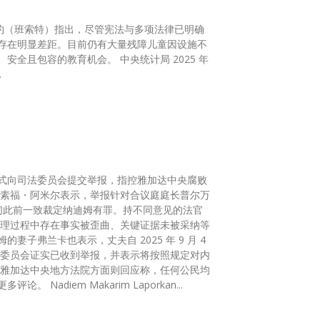
特约（班索特）指出，尽管宪法与多项法律已明确
存在明显差距。目前仍有大量残障儿童因设施不
机会。 中央统计局 2025 年
.
式向司法委员会提交举报，指控雅加达中央腐败
们此前一致裁定纳迪姆有罪。持不同意见的法官
子弗兰卡也表示，丈夫自 2025 年 9 月 4
有权依法举报涉嫌违规行为，目前法院尚未收到正式通知，不便发表更多评论。 Nadiem Makarim Laporkan...