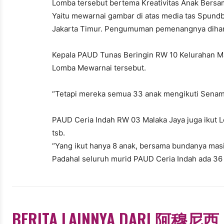
Lomba tersebut bertema Kreativitas Anak Bersa
Yaitu mewarnai gambar di atas media tas Spund
Jakarta Timur. Pengumuman pemenangnya dihar
Kepala PAUD Tunas Beringin RW 10 Kelurahan Ma
Lomba Mewarnai tersebut.
“Tetapi mereka semua 33 anak mengikuti Senam 
PAUD Ceria Indah RW 03 Malaka Jaya juga ikut
tsb.
“Yang ikut hanya 8 anak, bersama bundanya masi
Padahal seluruh murid PAUD Ceria Indah ada 36 a
BERITA LAINNYA DARI 阿穆尼西