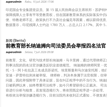
superadmin
-
Rabu, 15 Juli 2026 17:06
印尼国会专业集团党议员、第 15 届人民协商会议主席班邦・苏萨
保障残障人士享有平等受教育权，但在国家教育体系的实际落实中仍
便、特教老师不足、政策执行不力及社会偏见等因素，难以获得优质、安全且包容的教育
数据显示，印尼残障人士约达 1780 万人，占总人口 2.17%。其中 5..
新闻 (Berita)
前教育部长纳迪姆向司法委员会举报四名法官
superadmin
-
Selasa, 7 Juli 2026 09:08
前教育、文化、研究与技术部长纳迪姆・马卡里姆，通过代理律师正
刑事法院的四名法官涉嫌违反职业道德规范。 纳迪姆的律师阿里・优素福・阿米尔表示，举报针对合议庭庭长普尔万
托・S・阿卜杜拉及三名成员苏诺托、埃里斯曼和马尔迪安托斯，他
安迪・萨普特拉则未被举报。 律师称，判决本身属于法官权限，但审理过程中存在事实被歪曲、关键证据未被采纳等
问题，因此举报附带了具体证据，旨在纠正程序中的不当行为。纳迪姆的妻
日被羁押以来，始终尊重司法程序，如今只希望获得公正裁决。 司法委员会证实已收到举报，并表示将按照规定对内
容进行分析与核查，若发现违规行为，将依照既定程序进一步处理。 雅加达中央地方法院方面则回应称，任何公民均