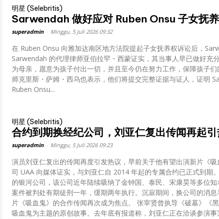
明星 (Selebritis)
Sarwendah 做好应对 Ruben Onsu 子
superadmin
-
Minggu, 5 Juli 2026 09:32
在 Ruben Onsu 向雅加达南区地方法院提起子女抚养权诉讼后，Sa
Sarwendah 的代理律师亚伯拉罕・西蒙证实，其当事人早已做好
为母亲，愿意为孩子付出一切，并且至今仍在努力工作，保障孩子们的生活所需
师克里斯・萨姆・西乌也表示，他们将提交完整证据与证人，证明 Sar
Ruben Onsu...
明星 (Selebritis)
合约到期换经纪公司，刘亚仁复出传闻再起引
superadmin
-
Minggu, 5 Juli 2026 09:23
演员刘亚仁复出的传闻再度引发热议，早前关于他有望出演新片《吸血鬼》的消
司 UAA 向媒体证实，与刘亚仁自 2014 年起的专属合约已正式
的银河公司，该公司近年陆续吸纳了金钟国、泰民、宋康昊等多位知名演员与歌手。 去年 7 月
案件被判处有期徒刑一年，缓期两年执行。沉寂期间，换公司的消息
片《吸血鬼》的合作传闻再次成为焦点。 张宰贤曾执导《破墓》《黑司祭们》等热门影片，新作《吸血鬼》是一部以
吸血鬼为主题的原创故事。去年底有报道称，刘亚仁正在洽谈参演事宜，