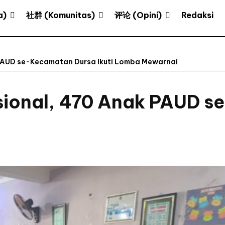
a)
社群 (Komunitas)
评论 (Opini)
Redaksi
k PAUD se-Kecamatan Dursa Ikuti Lomba Mewarnai
asional, 470 Anak PAUD 