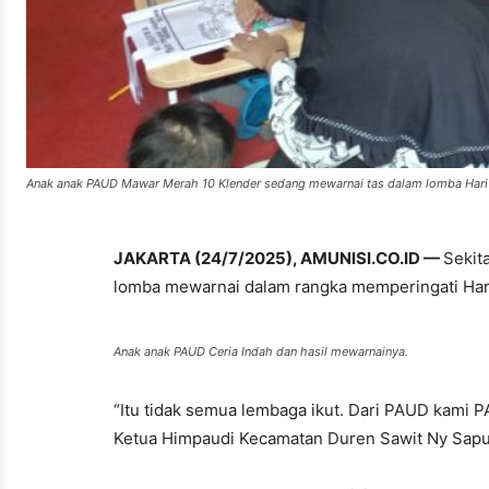
Anak anak PAUD Mawar Merah 10 Klender sedang mewarnai tas dalam lomba Hari 
JAKARTA (24/7/2025), AMUNISI.CO.ID —
Sekit
lomba mewarnai dalam rangka memperingati Hari 
Anak anak PAUD Ceria Indah dan hasil mewarnainya.
“Itu tidak semua lembaga ikut. Dari PAUD kami 
Ketua Himpaudi Kecamatan Duren Sawit Ny Sapur