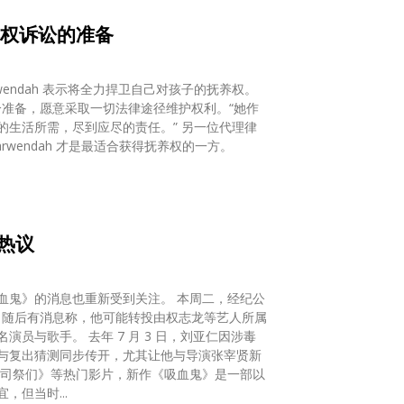
女抚养权诉讼的准备
rwendah 表示将全力捍卫自己对孩子的抚养权。
充分准备，愿意采取一切法律途径维护权利。“她作
，尽到应尽的责任。” 另一位代理律
wendah 才是最适合获得抚养权的一方。
热议
息也重新受到关注。 本周二，经纪公
到期。随后有消息称，他可能转投由权志龙等艺人所属
 3 日，刘亚仁因涉毒
与复出猜测同步传开，尤其让他与导演张宰贤新
但当时...