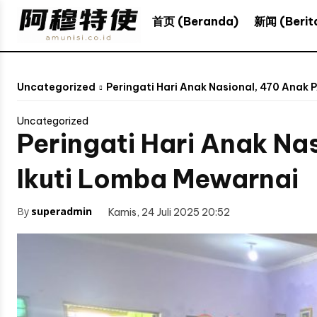
新闻 (Berit
首页 (Beranda)
Uncategorized
Peringati Hari Anak Nasional, 470 Ana
Uncategorized
Peringati Hari Anak N
Ikuti Lomba Mewarnai
By
superadmin
Kamis, 24 Juli 2025 20:52