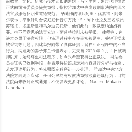
前教育、文化、研究与技术部长纳迪姆・马卡里姆，通过代理律师
正式向司法委员会提交举报，指控雅加达中央腐败刑事法院的四名
法官涉嫌违反职业道德规范。 纳迪姆的律师阿里・优素福・阿米
尔表示，举报针对合议庭庭长普尔万托・S・阿卜杜拉及三名成员
苏诺托、埃里斯曼和马尔迪安托斯，他们此前一致裁定纳迪姆有
罪。持不同意见的法官安迪・萨普特拉则未被举报。 律师称，判
决本身属于法官权限，但审理过程中存在事实被歪曲、关键证据未
被采纳等问题，因此举报附带了具体证据，旨在纠正程序中的不当
行为。纳迪姆的妻子弗兰卡也表示，丈夫自 2025 年 9 月 4 日被羁
押以来，始终尊重司法程序，如今只希望获得公正裁决。 司法委
员会证实已收到举报，并表示将按照规定对内容进行分析与核查，
若发现违规行为，将依照既定程序进一步处理。 雅加达中央地方
法院方面则回应称，任何公民均有权依法举报涉嫌违规行为，目前
法院尚未收到正式通知，不便发表更多评论。 Nadiem Makarim
Laporkan...