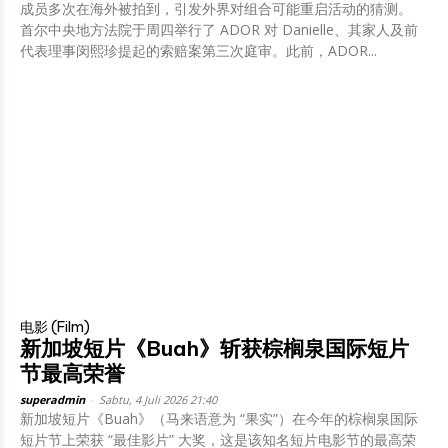
成员多次在海外被拍到，引发外界对组合可能重启活动的猜测。
首尔中央地方法院于周四举行了 ADOR 对 Danielle、其家人及前
代表理事闵熙珍提起的索赔案第三次庭审。此前，ADOR...
电影 (Film)
新加坡短片《Buah》斩获棕榈泉国际短片
节最高荣誉
superadmin
-
Sabtu, 4 Juli 2026 21:40
新加坡短片《Buah》（马来语意为 “果实”）在今年的棕榈泉国际
短片节上荣获 “最佳影片” 大奖，这是该知名短片电影节的最高荣