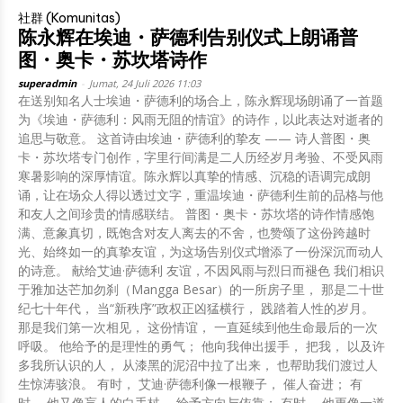
社群 (Komunitas)
陈永辉在埃迪・萨德利告别仪式上朗诵普
图・奥卡・苏坎塔诗作
superadmin
-
Jumat, 24 Juli 2026 11:03
在送别知名人士埃迪・萨德利的场合上，陈永辉现场朗诵了一首题
为《埃迪・萨德利：风雨无阻的情谊》的诗作，以此表达对逝者的
追思与敬意。 这首诗由埃迪・萨德利的挚友 —— 诗人普图・奥
卡・苏坎塔专门创作，字里行间满是二人历经岁月考验、不受风雨
寒暑影响的深厚情谊。陈永辉以真挚的情感、沉稳的语调完成朗
诵，让在场众人得以透过文字，重温埃迪・萨德利生前的品格与他
和友人之间珍贵的情感联结。 普图・奥卡・苏坎塔的诗作情感饱
满、意象真切，既饱含对友人离去的不舍，也赞颂了这份跨越时
光、始终如一的真挚友谊，为这场告别仪式增添了一份深沉而动人
的诗意。 献给艾迪·萨德利 友谊，不因风雨与烈日而褪色 我们相识
于雅加达芒加勿刹（Mangga Besar）的一所房子里， 那是二十世
纪七十年代， 当“新秩序”政权正凶猛横行， 践踏着人性的岁月。
那是我们第一次相见， 这份情谊， 一直延续到他生命最后的一次
呼吸。 他给予的是理性的勇气； 他向我伸出援手， 把我， 以及许
多我所认识的人， 从漆黑的泥沼中拉了出来， 也帮助我们渡过人
生惊涛骇浪。 有时， 艾迪·萨德利像一根鞭子， 催人奋进； 有
时， 他又像盲人的白手杖， 给予方向与依靠； 有时， 他更像一道