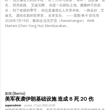
光， 照亮前路。 艾迪兄啊， 你是一位耕耘土地、播撒种子的农
夫； 到了收获的季节， 你总是邀请众人共享丰收。 一路走好，艾
迪兄。 愿你在新的世界里， 永享安乐。 ——普图·奥卡·苏坎塔
2026年7月19日，雅加达·拉瓦芒贡（Rawamangun） Welli
Martani (Chen Yong Hui) Membacakan...
新闻 (Berita)
美军夜袭伊朗基础设施 造成 8 死 20 伤
superadmin
-
Jumat, 17 Juli 2026 22:09
伊朗国家通讯社周五通报，美军于周四夜间至周五清晨对伊朗多省