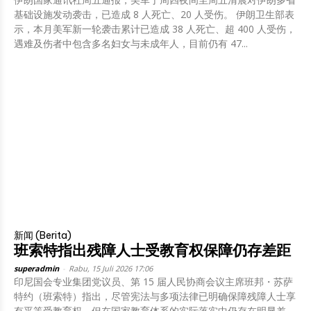
基础设施发动袭击，已造成 8 人死亡、20 人受伤。 伊朗卫生部表
示，本月美军新一轮袭击累计已造成 38 人死亡、超 400 人受伤，
遇难及伤者中包含多名妇女与未成年人，目前仍有 47...
新闻 (Berita)
班索特指出残障人士受教育权保障仍存差距
superadmin
-
Rabu, 15 Juli 2026 17:06
印尼国会专业集团党议员、第 15 届人民协商会议主席班邦・苏萨
特约（班索特）指出，尽管宪法与多项法律已明确保障残障人士享
有平等受教育权，但在国家教育体系的实际落实中仍存在明显差