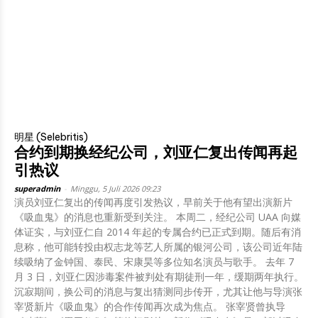
明星 (Selebritis)
合约到期换经纪公司，刘亚仁复出传闻再起
引热议
superadmin
-
Minggu, 5 Juli 2026 09:23
演员刘亚仁复出的传闻再度引发热议，早前关于他有望出演新片
《吸血鬼》的消息也重新受到关注。 本周二，经纪公司 UAA 向媒
体证实，与刘亚仁自 2014 年起的专属合约已正式到期。随后有消
息称，他可能转投由权志龙等艺人所属的银河公司，该公司近年陆
续吸纳了金钟国、泰民、宋康昊等多位知名演员与歌手。 去年 7
月 3 日，刘亚仁因涉毒案件被判处有期徒刑一年，缓期两年执行。
沉寂期间，换公司的消息与复出猜测同步传开，尤其让他与导演张
宰贤新片《吸血鬼》的合作传闻再次成为焦点。 张宰贤曾执导