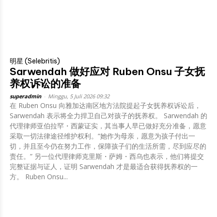
明星 (Selebritis)
Sarwendah 做好应对 Ruben Onsu 子女抚
养权诉讼的准备
superadmin
-
Minggu, 5 Juli 2026 09:32
在 Ruben Onsu 向雅加达南区地方法院提起子女抚养权诉讼后，
Sarwendah 表示将全力捍卫自己对孩子的抚养权。 Sarwendah 的
代理律师亚伯拉罕・西蒙证实，其当事人早已做好充分准备，愿意
采取一切法律途径维护权利。“她作为母亲，愿意为孩子付出一
切，并且至今仍在努力工作，保障孩子们的生活所需，尽到应尽的
责任。” 另一位代理律师克里斯・萨姆・西乌也表示，他们将提交
完整证据与证人，证明 Sarwendah 才是最适合获得抚养权的一
方。 Ruben Onsu...