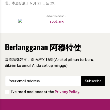
誉。本届影展于 6 月 23 日至 29...
- Advertisement -
Berlangganan 阿穆特使
每周精选好文，直送您的邮箱 (Artikel pilihan terbaru,
dikirim ke email Anda setiap minggu)
Subscribe
I've read and accept the
Privacy Policy
.