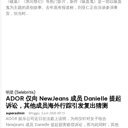
《破墓》《黑司祭们》等热门影片，新作《吸血鬼》是一部以吸血
鬼为主题的原创故事。去年底有报道称，刘亚仁正在洽谈参演事
宜，但当时...
明星 (Selebritis)
ADOR 仅向 NewJeans 成员 Danielle 提起
诉讼，其他成员海外行踪引发复出猜测
superadmin
-
Minggu, 5 Juli 2026 09:15
ADOR 娱乐公司近日在法庭上说明，为何仅针对女子组合
NewJeans 成员 Danielle 提起损害赔偿诉讼，而与此同时，其他