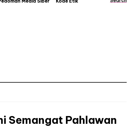
Search
Pedoman Media Siber
Kode Etik
ani Semangat Pahlawan