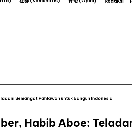
ita)
社群 (Komunitas)
评论 (Opini)
Redaksi
eladani Semangat Pahlawan untuk Bangun Indonesia
ber, Habib Aboe: Telad