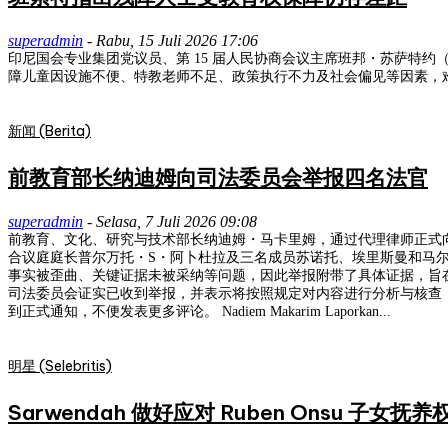
superadmin
-
Rabu, 15 Juli 2026 17:06
印尼国会专业集团党议员、第 15 届人民协商会议主席班邦・苏萨特
新闻 (Berita)
前教育部长纳迪姆向司法委员会举报四名法官
superadmin
-
Selasa, 7 Juli 2026 09:08
前教育、文化、研究与技术部长纳迪姆・马卡里姆，通过代理律师正式向司法委员会提交举报
合议庭庭长普尔万托・S・阿卜杜拉及三名成员苏诺托、埃里斯曼和马尔迪安托斯，他们此前
事实被歪曲、关键证据未被采纳等问题，因此举报附带了具体证据，旨在纠
司法委员会证实已收到举报，并表示将按照规定对内容进行分析与核查，若发现违规行为，将依照既定程序进一步处理。 雅加
到正式通知，不便发表更多评论。 Nadiem Makarim Laporkan...
明星 (Selebritis)
Sarwendah 做好应对 Ruben Onsu 子女