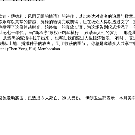
迪・萨德利：风雨无阻的情谊》的诗作，以此表达对逝者的追思与敬意。
陈永辉以真挚的情感、沉稳的语调完成朗诵，让在场众人得以透过文字，
、始终如一的真挚友谊，为这场告别仪式增添了一份深沉而动人的诗意。 献给艾迪·萨德利 
是二十世纪七十年代， 当“新秩序”政权正凶猛横行， 践踏着人性的岁月。 
 从漆黑的泥沼中拉了出来， 也帮助我们渡过人生惊涛骇浪。 有时， 艾迪
位耕耘土地、播撒种子的农夫； 到了收获的季节， 你总是邀请众人共享丰收
hen Yong Hui) Membacakan...
，本月美军新一轮袭击累计已造成 38 人死亡、超 400 人受伤，遇难及伤者中包含