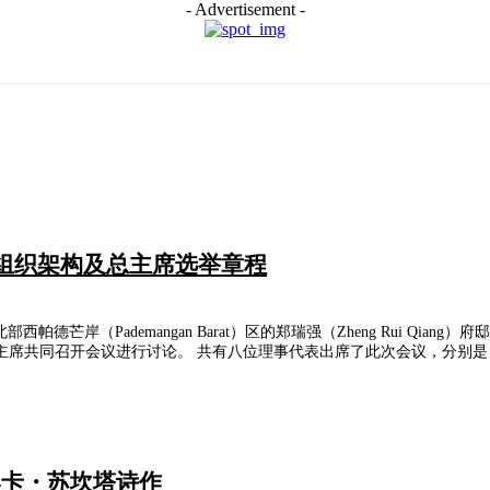
- Advertisement -
善组织架构及总主席选举章程
德芒岸（Pademangan Barat）区的郑瑞强（Zheng Rui Qiang
开会议进行讨论。 共有八位理事代表出席了此次会议，分别是：郑瑞强（Zheng
奥卡・苏坎塔诗作