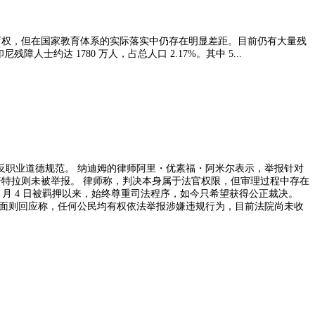
育权，但在国家教育体系的实际落实中仍存在明显差距。目前仍有大量残
、安全且包容的教育机会。 中央统计局 2025 年数据显示，印尼残障人士约达 1780 万人，占总人口 2.17%。其中 5...
・阿米尔表示，举报针对
官权限，但审理过程中存在
 月 4 日被羁押以来，始终尊重司法程序，如今只希望获得公正裁决。