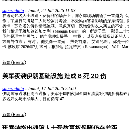
superadmin
-
Jumat, 24 Juli 2026 11:03
在送别知名人士埃迪・萨德利的场合上，陈永辉现场朗诵了一首题为《埃
作，字里行间满是二人历经岁月考验、不受风雨寒暑影响的深厚情谊。
奥卡・苏坎塔的诗作情感饱满、意象真切，既饱含对友人离去的不舍，也赞颂了这份跨越时光
我们相识于雅加达芒加勿刹（Mangga Besar）的一所房子里， 那
予的是理性的勇气； 他向我伸出援手， 把我， 以及许多我所认识的人，
方向与依靠； 有时， 他更像一道光， 照亮前路。 艾迪兄啊， 你是一
卡·苏坎塔 2026年7月19日，雅加达·拉瓦芒贡（Rawamangun） Welli Martani (C
新闻 (Berita)
美军夜袭伊朗基础设施 造成 8 死 20 伤
superadmin
-
Jumat, 17 Juli 2026 22:09
伊朗国家通讯社周五通报，美军于周四夜间至周五清晨对伊朗多省基础设施发动袭击，已造成 8 人死亡、20 人受伤。 伊朗卫生部表示
多名妇女与未成年人，目前仍有 47...
新闻 (Berita)
班索特指出残障人士受教育权保障仍存差距