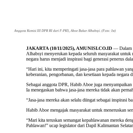
Anggota Komisi III DPR RI dari F-PKS, Aboe Bakar Alhabsyi. (Foto: Ist)
JAKARTA (10/11/2025), AMUNISI.CO.ID
— Dalam m
Alhabsyi menyerukan kepada seluruh masyarakat untuk m
negara harus menjadi inspirasi bagi generasi penerus d
“Hari ini, kita memperingati jasa-jasa para pahlawan y
keberanian, pengorbanan, dan kesetiaan kepada negara da
Sebagai anggota DPR, Habib Aboe juga menyampaikan apr
Ia menegaskan bahwa jasa-jasa mereka tidak akan pernah
“Jasa-jasa mereka akan selalu diingat sebagai inspirasi 
Habib Aboe mengajak masyarakat untuk meneruskan sema
“Mari kita teruskan semangat kepahlawanan mereka denga
Pahlawan!” ucap legislator dari Dapil Kalimantan Selatan 