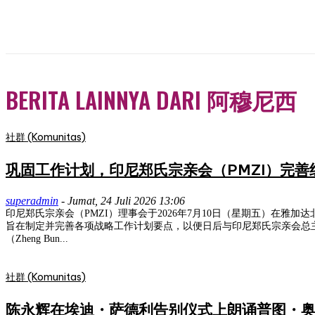
BERITA LAINNYA DARI 阿穆尼西
社群 (Komunitas)
巩固工作计划，印尼郑氏宗亲会（PMZI）完
superadmin
-
Jumat, 24 Juli 2026 13:06
印尼郑氏宗亲会（PMZI）理事会于2026年7月10日（星期五）在雅加达北部西帕
旨在制定并完善各项战略工作计划要点，以便日后与印尼郑氏宗亲会总主席共同召
（Zheng Bun...
社群 (Komunitas)
陈永辉在埃迪・萨德利告别仪式上朗诵普图・