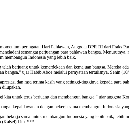
omentum peringatan Hari Pahlawan, Anggota DPR RI dari Fraks Part
eneladani semangat perjuangan para pahlawan bangsa. Menurutnya, nil
alam membangun Indonesia yang lebih baik.
ang telah berjuang untuk kemerdekaan dan kemajuan bangsa. Mereka ada
n bangsa,” ujar Habib Aboe melalui pernyataan tertulisnya, Senin (10
esiasi dan rasa terima kasih yang setinggi-tingginya kepada para pa
 dilupakan.
bagi kita untuk terus berjuang dan membangun bangsa,” ujar anggota Kom
ngat kepahlawanan dengan bekerja sama membangun Indonesia yang le
n bekerja sama untuk membangun Indonesia yang lebih baik, lebih maj
(Kalsel) I itu. ***