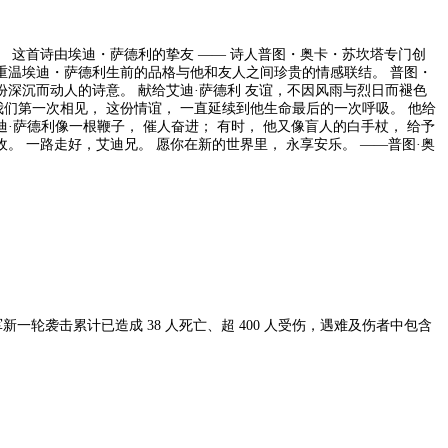
 这首诗由埃迪・萨德利的挚友 —— 诗人普图・奥卡・苏坎塔专门创
重温埃迪・萨德利生前的品格与他和友人之间珍贵的情感联结。 普图・
友谊，不因风雨与烈日而褪色
那是我们第一次相见， 这份情谊， 一直延续到他生命最后的一次呼吸。 他给
·萨德利像一根鞭子， 催人奋进； 有时， 他又像盲人的白手杖， 给予
。 一路走好，艾迪兄。 愿你在新的世界里， 永享安乐。 ——普图·奥