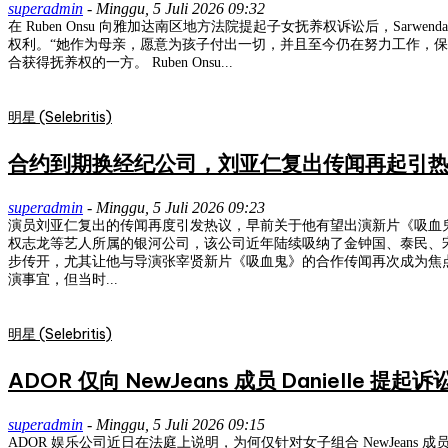
superadmin
-
Minggu, 5 Juli 2026 09:32
在 Ruben Onsu 向雅加达南区地方法院提起子女抚养权诉讼后，Sarwendah 表示将全力捍卫自己对孩子的抚养权。 Sarwendah
权利。“她作为母亲，愿意为孩子付出一切，并且至今仍在努力工作，保障孩子们的生活所需，尽到应尽的责任。” 另一位代理律师克里斯・
合获得抚养权的一方。 Ruben Onsu...
明星 (Selebritis)
合约到期换经纪公司，刘亚仁复出传闻再起引
superadmin
-
Minggu, 5 Juli 2026 09:23
演员刘亚仁复出的传闻再度引发热议，早前关于他有望出演新片《吸血鬼》的消息也重新受到关注。 本周二，经纪公司 UAA 向媒体证实，与刘亚仁自 2
权志龙等艺人所属的银河公司，该公司近年陆续吸纳了金钟国、泰民、宋康昊等多位知名演员与歌手。 去年 7 月 3 日，刘亚仁因涉毒案件被判处
步传开，尤其让他与导演张宰贤新片《吸血鬼》的合作传闻再次成为焦点。 张宰贤曾执导《破墓》《黑司祭们》等热门影片，新作《吸血鬼》是一部以吸血鬼为主题的原创故事。去年底有报道称，刘亚
演事宜，但当时...
明星 (Selebritis)
ADOR 仅向 NewJeans 成员 Daniell
superadmin
-
Minggu, 5 Juli 2026 09:15
ADOR 娱乐公司近日在法庭上说明，为何仅针对女子组合 NewJeans 成员 Da