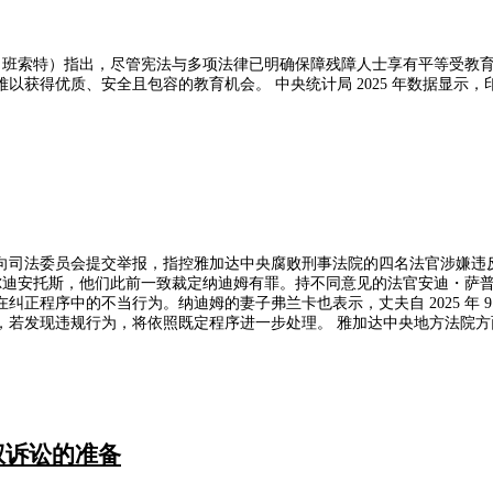
约（班索特）指出，尽管宪法与多项法律已明确保障残障人士享有平等受教
障儿童因设施不便、特教老师不足、政策执行不力及社会偏见等因素，难以获得优质
，指控雅加达中央腐败刑事法院的四名法官涉嫌违反职业道德规范。 纳迪姆的律师阿里・优素福
一致裁定纳迪姆有罪。持不同意见的法官安迪・萨普特拉则未被举报。 律师称，判决本身属于法
正程序中的不当行为。纳迪姆的妻子弗兰卡也表示，丈夫自 2025 年 9
达中央地方法院方面则回应称，任何公民均有权依法举报涉嫌违规行为，目前法院尚未收
抚养权诉讼的准备