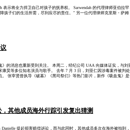
 的代理律师亚伯拉罕・西蒙证实，其当事人早已做好充分准备，愿意采取一切法律途径维护
萨姆・西乌也表示，他们将提交完整证据与证人，证明 Sarwendah 才是最适
热议
014 年起的专属合约已正式到期。随后有消息称，他可能转投由
有期徒刑一年，缓期两年执行。沉寂期间，换公司的消息与复出猜测同
仁正在洽谈参
e 提起诉讼，其他成员海外行踪引发复出猜测
nielle 提起损害赔偿诉讼，而与此同时，其他成员多次在海外被拍到，引发外界对组合可