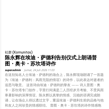
社群 (Komunitas)
陈永辉在埃迪・萨德利告别仪式上朗诵普
图・奥卡・苏坎塔诗作
superadmin
-
Jumat, 24 Juli 2026 11:03
在送别知名人士埃迪・萨德利的场合上，陈永辉现场朗诵了一首题
为《埃迪・萨德利：风雨无阻的情谊》的诗作，以此表达对逝者的
追思与敬意。 这首诗由埃迪・萨德利的挚友 —— 诗人普图・奥
卡・苏坎塔专门创作，字里行间满是二人历经岁月考验、不受风雨
寒暑影响的深厚情谊。陈永辉以真挚的情感、沉稳的语调完成朗
诵，让在场众人得以透过文字，重温埃迪・萨德利生前的品格与他
和友人之间珍贵的情感联结。 普图・奥卡・苏坎塔的诗作情感饱