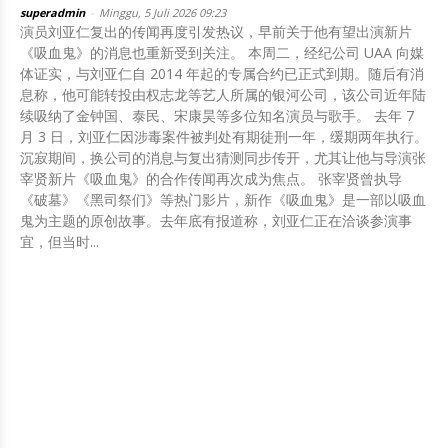
superadmin
-
Minggu, 5 Juli 2026 09:23
演员刘亚仁复出的传闻再度引发热议，早前关于他有望出演新片
《吸血鬼》的消息也重新受到关注。 本周二，经纪公司 UAA 向媒
体证实，与刘亚仁自 2014 年起的专属合约已正式到期。随后有消
息称，他可能转投由权志龙等艺人所属的银河公司，该公司近年陆
续吸纳了金钟国、泰民、宋康昊等多位知名演员与歌手。 去年 7
月 3 日，刘亚仁因涉毒案件被判处有期徒刑一年，缓期两年执行。
沉寂期间，换公司的消息与复出猜测同步传开，尤其让他与导演张
宰贤新片《吸血鬼》的合作传闻再次成为焦点。 张宰贤曾执导
《破墓》《黑司祭们》等热门影片，新作《吸血鬼》是一部以吸血
鬼为主题的原创故事。去年底有报道称，刘亚仁正在洽谈参演事
宜，但当时...