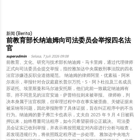
新闻 (Berita)
前教育部长纳迪姆向司法委员会举报四名法
官
superadmin
-
Selasa, 7 Juli 2026 09:08
前教育、文化、研究与技术部长纳迪姆・马卡里姆，通过代理律师
正式向司法委员会提交举报，指控雅加达中央腐败刑事法院的四名
法官涉嫌违反职业道德规范。 纳迪姆的律师阿里・优素福・阿米
尔表示，举报针对合议庭庭长普尔万托・S・阿卜杜拉及三名成员
苏诺托、埃里斯曼和马尔迪安托斯，他们此前一致裁定纳迪姆有
罪。持不同意见的法官安迪・萨普特拉则未被举报。 律师称，判
决本身属于法官权限，但审理过程中存在事实被歪曲、关键证据未
被采纳等问题，因此举报附带了具体证据，旨在纠正程序中的不当
行为。纳迪姆的妻子弗兰卡也表示，丈夫自 2025 年 9 月 4 日被羁
押以来，始终尊重司法程序，如今只希望获得公正裁决。 司法委
员会证实已收到举报，并表示将按照规定对内容进行分析与核查，
若发现违规行为，将依照既定程序进一步处理。 雅加达中央地方