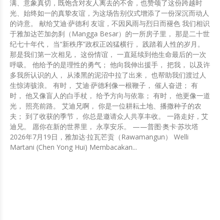
满、意象真切，既饱含对友人离去的不舍，也赞颂了这份跨越时
光、始终如一的真挚友谊，为这场告别仪式增添了一份深沉而动人
的诗意。 献给艾迪·萨德利 友谊，不因风雨与烈日而褪色 我们相识
于雅加达芒加勿刹（Mangga Besar）的一所房子里， 那是二十世
纪七十年代， 当“新秩序”政权正凶猛横行， 践踏着人性的岁月。
那是我们第一次相见， 这份情谊， 一直延续到他生命最后的一次
呼吸。 他给予的是理性的勇气； 他向我伸出援手， 把我， 以及许
多我所认识的人， 从漆黑的泥沼中拉了出来， 也帮助我们渡过人
生惊涛骇浪。 有时， 艾迪·萨德利像一根鞭子， 催人奋进； 有
时， 他又像盲人的白手杖， 给予方向与依靠； 有时， 他更像一道
光， 照亮前路。 艾迪兄啊， 你是一位耕耘土地、播撒种子的农
夫； 到了收获的季节， 你总是邀请众人共享丰收。 一路走好，艾
迪兄。 愿你在新的世界里， 永享安乐。 ——普图·奥卡·苏坎塔
2026年7月19日，雅加达·拉瓦芒贡（Rawamangun） Welli
Martani (Chen Yong Hui) Membacakan...