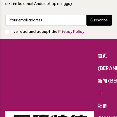
dikirim ke email Anda setiap minggu)
Subscribe
I've read and accept the
Privacy Policy
.
首页
(BERAN
新闻 (BE
社群