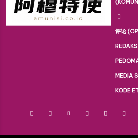
(KOMUN
评论 (OP
REDAKS
PEDOM
MEDIA S
KODE ET