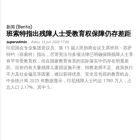
新闻 (Berita)
班索特指出残障人士受教育权保障仍存差距
superadmin
-
Rabu, 15 Juli 2026 17:06
印尼国会专业集团党议员、第 15 届人民协商会议主席班邦・苏萨
特约（班索特）指出，尽管宪法与多项法律已明确保障残障人士享
有平等受教育权，但在国家教育体系的实际落实中仍存在明显差
距。目前仍有大量残障儿童因设施不便、特教老师不足、政策执行
不力及社会偏见等因素，难以获得优质、安全且包容的教育机会。
中央统计局 2025 年数据显示，印尼残障人士约达 1780 万人，占
总人口 2.17%。其中 5...