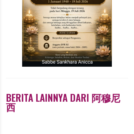
BERITA LAINNYA DARI 阿穆尼
西