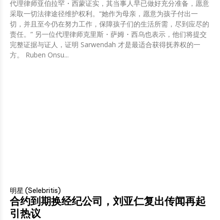
代理律师亚伯拉罕・西蒙证实，其当事人早已做好充分准备，愿意
采取一切法律途径维护权利。“她作为母亲，愿意为孩子付出一
切，并且至今仍在努力工作，保障孩子们的生活所需，尽到应尽的
责任。” 另一位代理律师克里斯・萨姆・西乌也表示，他们将提交
完整证据与证人，证明 Sarwendah 才是最适合获得抚养权的一
方。 Ruben Onsu...
明星 (Selebritis)
合约到期换经纪公司，刘亚仁复出传闻再起
引热议