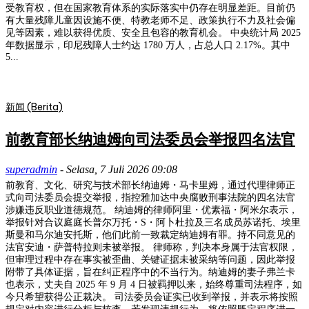
受教育权，但在国家教育体系的实际落实中仍存在明显差距。目前仍
有大量残障儿童因设施不便、特教老师不足、政策执行不力及社会偏
见等因素，难以获得优质、安全且包容的教育机会。 中央统计局 2025
年数据显示，印尼残障人士约达 1780 万人，占总人口 2.17%。其中
5...
新闻 (Berita)
前教育部长纳迪姆向司法委员会举报四名法官
superadmin
-
Selasa, 7 Juli 2026 09:08
前教育、文化、研究与技术部长纳迪姆・马卡里姆，通过代理律师正
式向司法委员会提交举报，指控雅加达中央腐败刑事法院的四名法官
涉嫌违反职业道德规范。 纳迪姆的律师阿里・优素福・阿米尔表示，
举报针对合议庭庭长普尔万托・S・阿卜杜拉及三名成员苏诺托、埃里
斯曼和马尔迪安托斯，他们此前一致裁定纳迪姆有罪。持不同意见的
法官安迪・萨普特拉则未被举报。 律师称，判决本身属于法官权限，
但审理过程中存在事实被歪曲、关键证据未被采纳等问题，因此举报
附带了具体证据，旨在纠正程序中的不当行为。纳迪姆的妻子弗兰卡
也表示，丈夫自 2025 年 9 月 4 日被羁押以来，始终尊重司法程序，如
今只希望获得公正裁决。 司法委员会证实已收到举报，并表示将按照