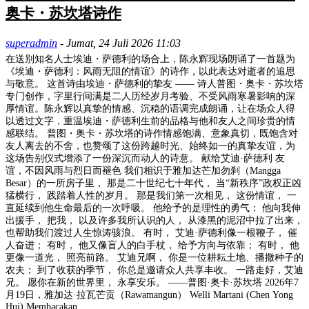
奥卡・苏坎塔诗作
superadmin
-
Jumat, 24 Juli 2026 11:03
在送别知名人士埃迪・萨德利的场合上，陈永辉现场朗诵了一首题为
《埃迪・萨德利：风雨无阻的情谊》的诗作，以此表达对逝者的追思
与敬意。 这首诗由埃迪・萨德利的挚友 —— 诗人普图・奥卡・苏坎塔
专门创作，字里行间满是二人历经岁月考验、不受风雨寒暑影响的深
厚情谊。陈永辉以真挚的情感、沉稳的语调完成朗诵，让在场众人得
以透过文字，重温埃迪・萨德利生前的品格与他和友人之间珍贵的情
感联结。 普图・奥卡・苏坎塔的诗作情感饱满、意象真切，既饱含对
友人离去的不舍，也赞颂了这份跨越时光、始终如一的真挚友谊，为
这场告别仪式增添了一份深沉而动人的诗意。 献给艾迪·萨德利 友
谊，不因风雨与烈日而褪色 我们相识于雅加达芒加勿刹（Mangga
Besar）的一所房子里， 那是二十世纪七十年代， 当“新秩序”政权正凶
猛横行， 践踏着人性的岁月。 那是我们第一次相见， 这份情谊， 一
直延续到他生命最后的一次呼吸。 他给予的是理性的勇气； 他向我伸
出援手， 把我， 以及许多我所认识的人， 从漆黑的泥沼中拉了出来，
也帮助我们渡过人生惊涛骇浪。 有时， 艾迪·萨德利像一根鞭子， 催
人奋进； 有时， 他又像盲人的白手杖， 给予方向与依靠； 有时， 他
更像一道光， 照亮前路。 艾迪兄啊， 你是一位耕耘土地、播撒种子的
农夫； 到了收获的季节， 你总是邀请众人共享丰收。 一路走好，艾迪
兄。 愿你在新的世界里， 永享安乐。 ——普图·奥卡·苏坎塔 2026年7
月19日，雅加达·拉瓦芒贡（Rawamangun） Welli Martani (Chen Yong
Hui) Membacakan...