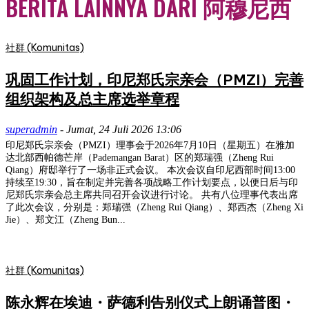
BERITA LAINNYA DARI 阿穆尼西
社群 (Komunitas)
巩固工作计划，印尼郑氏宗亲会（PMZI）完善
组织架构及总主席选举章程
superadmin
-
Jumat, 24 Juli 2026 13:06
印尼郑氏宗亲会（PMZI）理事会于2026年7月10日（星期五）在雅加
达北部西帕德芒岸（Pademangan Barat）区的郑瑞强（Zheng Rui
Qiang）府邸举行了一场非正式会议。 本次会议自印尼西部时间13:00
持续至19:30，旨在制定并完善各项战略工作计划要点，以便日后与印
尼郑氏宗亲会总主席共同召开会议进行讨论。 共有八位理事代表出席
了此次会议，分别是：郑瑞强（Zheng Rui Qiang）、郑西杰（Zheng Xi
Jie）、郑文江（Zheng Bun...
社群 (Komunitas)
陈永辉在埃迪・萨德利告别仪式上朗诵普图・