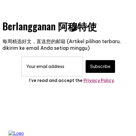
Berlangganan 阿穆特使
每周精选好文，直送您的邮箱 (Artikel pilihan terbaru,
dikirim ke email Anda setiap minggu)
Subscribe
I've read and accept the
Privacy Policy
.
首页
(BE