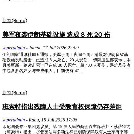
新闻 (Berita)
美军夜袭伊朗基础设施 造成 8 死 20 伤
superadmin
-
Jumat, 17 Juli 2026 22:09
伊朗国家通讯社周五通报，美军于周四夜间至周五清晨对伊朗多省基
础设施发动袭击，已造成 8 人死亡、20 人受伤。 伊朗卫生部表示，本
月美军新一轮袭击累计已造成 38 人死亡、超 400 人受伤，遇难及伤者
中包含多名妇女与未成年人，目前仍有 47...
新闻 (Berita)
班索特指出残障人士受教育权保障仍存差距
superadmin
-
Rabu, 15 Juli 2026 17:06
印尼国会专业集团党议员、第 15 届人民协商会议主席班邦・苏萨特约
（班索特）指出，尽管宪法与多项法律已明确保障残障人士享有平等