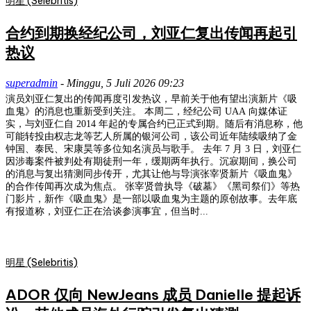
明星 (Selebritis)
合约到期换经纪公司，刘亚仁复出传闻再起引
热议
superadmin
-
Minggu, 5 Juli 2026 09:23
演员刘亚仁复出的传闻再度引发热议，早前关于他有望出演新片《吸
血鬼》的消息也重新受到关注。 本周二，经纪公司 UAA 向媒体证
实，与刘亚仁自 2014 年起的专属合约已正式到期。随后有消息称，他
可能转投由权志龙等艺人所属的银河公司，该公司近年陆续吸纳了金
钟国、泰民、宋康昊等多位知名演员与歌手。 去年 7 月 3 日，刘亚仁
因涉毒案件被判处有期徒刑一年，缓期两年执行。沉寂期间，换公司
的消息与复出猜测同步传开，尤其让他与导演张宰贤新片《吸血鬼》
的合作传闻再次成为焦点。 张宰贤曾执导《破墓》《黑司祭们》等热
门影片，新作《吸血鬼》是一部以吸血鬼为主题的原创故事。去年底
有报道称，刘亚仁正在洽谈参演事宜，但当时...
明星 (Selebritis)
ADOR 仅向 NewJeans 成员 Danielle 提起诉