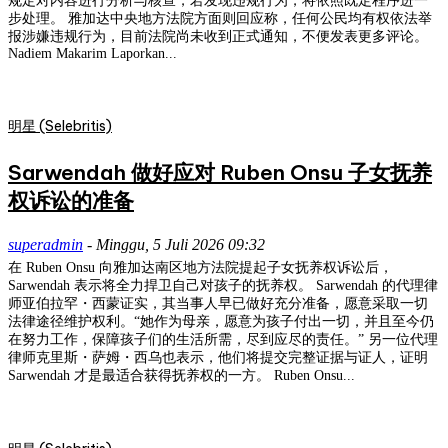
规定对内容进行分析与核查，若发现违规行为，将依照既定程序进一
步处理。 雅加达中央地方法院方面则回应称，任何公民均有权依法举
报涉嫌违规行为，目前法院尚未收到正式通知，不便发表更多评论。
Nadiem Makarim Laporkan...
明星 (Selebritis)
Sarwendah 做好应对 Ruben Onsu 子女抚养
权诉讼的准备
superadmin
-
Minggu, 5 Juli 2026 09:32
在 Ruben Onsu 向雅加达南区地方法院提起子女抚养权诉讼后，
Sarwendah 表示将全力捍卫自己对孩子的抚养权。 Sarwendah 的代理律
师亚伯拉罕・西蒙证实，其当事人早已做好充分准备，愿意采取一切
法律途径维护权利。“她作为母亲，愿意为孩子付出一切，并且至今仍
在努力工作，保障孩子们的生活所需，尽到应尽的责任。” 另一位代理
律师克里斯・萨姆・西乌也表示，他们将提交完整证据与证人，证明
Sarwendah 才是最适合获得抚养权的一方。 Ruben Onsu...