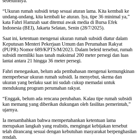
sebelumnya.
“Ukuran rumah subsidi tetap sesuai aturan lama. Kita kembali ke
undang-undang, kita kembali ke aturan. Iya, tipe 36 minimal ya,”
kata Fahri Hamzah saat ditemui awak media di Bursa Efek
Indonesia (BEI), Jakarta Selatan, Senin (28/7/2025).
Saat ini, ketentuan mengenai ukuran rumah subsidi diatur dalam
Keputusan Menteri Pekerjaan Umum dan Perumahan Rakyat
(PUPR) Nomor 689/KPTS/M/2023. Dalam beleid tersebut, rumah
subsidi memiliki luas tanah maksimal 200 meter persegi dan luas
lantai antara 21 hingga 36 meter persegi.
Fahri menegaskan, belum ada pembahasan mengenai kemungkinan
memperbesar ukuran rumah subsidi. Ia menyebut, skema dan
ukuran yang berlaku saat ini sudah cukup memadai untuk
mendukung program perumahan rakyat.
“Enggak, belum ada rencana perubahan. Kalau tipe rumah subsidi
kan memang yang diberikan dukungan oleh fasilitas pemerintah,”
ujarnya.
Ia menambahkan bahwa mempertahankan ketentuan lama
merupakan langkah yang realistis, mengingat kebijakan tersebut
telah dirancang sesuai dengan kebutuhan masyarakat berpenghasilan
rendah.