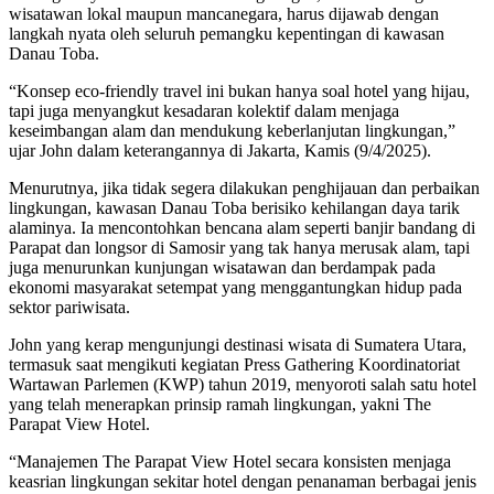
wisatawan lokal maupun mancanegara, harus dijawab dengan
langkah nyata oleh seluruh pemangku kepentingan di kawasan
Danau Toba.
“Konsep eco-friendly travel ini bukan hanya soal hotel yang hijau,
tapi juga menyangkut kesadaran kolektif dalam menjaga
keseimbangan alam dan mendukung keberlanjutan lingkungan,”
ujar John dalam keterangannya di Jakarta, Kamis (9/4/2025).
Menurutnya, jika tidak segera dilakukan penghijauan dan perbaikan
lingkungan, kawasan Danau Toba berisiko kehilangan daya tarik
alaminya. Ia mencontohkan bencana alam seperti banjir bandang di
Parapat dan longsor di Samosir yang tak hanya merusak alam, tapi
juga menurunkan kunjungan wisatawan dan berdampak pada
ekonomi masyarakat setempat yang menggantungkan hidup pada
sektor pariwisata.
John yang kerap mengunjungi destinasi wisata di Sumatera Utara,
termasuk saat mengikuti kegiatan Press Gathering Koordinatoriat
Wartawan Parlemen (KWP) tahun 2019, menyoroti salah satu hotel
yang telah menerapkan prinsip ramah lingkungan, yakni The
Parapat View Hotel.
“Manajemen The Parapat View Hotel secara konsisten menjaga
keasrian lingkungan sekitar hotel dengan penanaman berbagai jenis