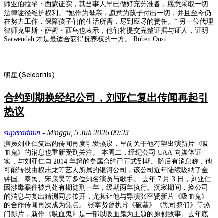
师亚伯拉罕・西蒙证实，其当事人早已做好充分准备，愿意采取一切
法律途径维护权利。“她作为母亲，愿意为孩子付出一切，并且至今仍
在努力工作，保障孩子们的生活所需，尽到应尽的责任。” 另一位代理
律师克里斯・萨姆・西乌也表示，他们将提交完整证据与证人，证明
Sarwendah 才是最适合获得抚养权的一方。 Ruben Onsu...
明星 (Selebritis)
合约到期换经纪公司，刘亚仁复出传闻再起引
热议
superadmin
-
Minggu, 5 Juli 2026 09:23
演员刘亚仁复出的传闻再度引发热议，早前关于他有望出演新片《吸
血鬼》的消息也重新受到关注。 本周二，经纪公司 UAA 向媒体证
实，与刘亚仁自 2014 年起的专属合约已正式到期。随后有消息称，他
可能转投由权志龙等艺人所属的银河公司，该公司近年陆续吸纳了金
钟国、泰民、宋康昊等多位知名演员与歌手。 去年 7 月 3 日，刘亚仁
因涉毒案件被判处有期徒刑一年，缓期两年执行。沉寂期间，换公司
的消息与复出猜测同步传开，尤其让他与导演张宰贤新片《吸血鬼》
的合作传闻再次成为焦点。 张宰贤曾执导《破墓》《黑司祭们》等热
门影片，新作《吸血鬼》是一部以吸血鬼为主题的原创故事。去年底