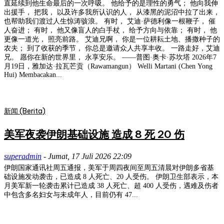
直延续到他生命最后的一次呼吸。 他给予的是理性的勇气； 他向我伸
出援手， 把我， 以及许多我所认识的人， 从漆黑的泥沼中拉了出来，
也帮助我们渡过人生惊涛骇浪。 有时， 艾迪·萨德利像一根鞭子， 催
人奋进； 有时， 他又像盲人的白手杖， 给予方向与依靠； 有时， 他
更像一道光， 照亮前路。 艾迪兄啊， 你是一位耕耘土地、播撒种子的
农夫； 到了收获的季节， 你总是邀请众人共享丰收。 一路走好，艾迪
兄。 愿你在新的世界里， 永享安乐。 ——普图·奥卡·苏坎塔 2026年7
月19日，雅加达·拉瓦芒贡（Rawamangun） Welli Martani (Chen Yong
Hui) Membacakan...
新闻 (Berita)
美军夜袭伊朗基础设施 造成 8 死 20 伤
superadmin
-
Jumat, 17 Juli 2026 22:09
伊朗国家通讯社周五通报，美军于周四夜间至周五清晨对伊朗多省基
础设施发动袭击，已造成 8 人死亡、20 人受伤。 伊朗卫生部表示，本
月美军新一轮袭击累计已造成 38 人死亡、超 400 人受伤，遇难及伤者
中包含多名妇女与未成年人，目前仍有 47...