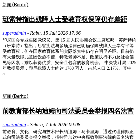
新闻 (Berita)
班索特指出残障人士受教育权保障仍存差距
superadmin
-
Rabu, 15 Juli 2026 17:06
印尼国会专业集团党议员、第 15 届人民协商会议主席班邦・苏萨特约
（班索特）指出，尽管宪法与多项法律已明确保障残障人士享有平等
受教育权，但在国家教育体系的实际落实中仍存在明显差距。目前仍
有大量残障儿童因设施不便、特教老师不足、政策执行不力及社会偏
见等因素，难以获得优质、安全且包容的教育机会。 中央统计局 2025
年数据显示，印尼残障人士约达 1780 万人，占总人口 2.17%。其中
5...
新闻 (Berita)
前教育部长纳迪姆向司法委员会举报四名法官
superadmin
-
Selasa, 7 Juli 2026 09:08
前教育、文化、研究与技术部长纳迪姆・马卡里姆，通过代理律师正
式向司法委员会提交举报，指控雅加达中央腐败刑事法院的四名法官