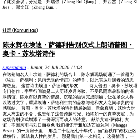
了此次会议，分别是：郑瑞强（Zheng Rui Qiang）、郑西杰（Zheng Xi
Jie）、郑文江（Zheng Bun...
社群 (Komunitas)
陈永辉在埃迪・萨德利告别仪式上朗诵普图・
奥卡・苏坎塔诗作
superadmin
-
Jumat, 24 Juli 2026 11:03
在送别知名人士埃迪・萨德利的场合上，陈永辉现场朗诵了一首题为
《埃迪・萨德利：风雨无阻的情谊》的诗作，以此表达对逝者的追思
与敬意。 这首诗由埃迪・萨德利的挚友 —— 诗人普图・奥卡・苏坎塔
专门创作，字里行间满是二人历经岁月考验、不受风雨寒暑影响的深
厚情谊。陈永辉以真挚的情感、沉稳的语调完成朗诵，让在场众人得
以透过文字，重温埃迪・萨德利生前的品格与他和友人之间珍贵的情
感联结。 普图・奥卡・苏坎塔的诗作情感饱满、意象真切，既饱含对
友人离去的不舍，也赞颂了这份跨越时光、始终如一的真挚友谊，为
这场告别仪式增添了一份深沉而动人的诗意。 献给艾迪·萨德利 友
谊，不因风雨与烈日而褪色 我们相识于雅加达芒加勿刹（Mangga
Besar）的一所房子里， 那是二十世纪七十年代， 当“新秩序”政权正凶
猛横行， 践踏着人性的岁月。 那是我们第一次相见， 这份情谊， 一