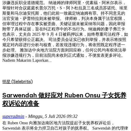
涉嫌违反职业道德规范。 纳迪姆的律师阿里・优素福・阿米尔表示，
举报针对合议庭庭长普尔万托・S・阿卜杜拉及三名成员苏诺托、埃里
斯曼和马尔迪安托斯，他们此前一致裁定纳迪姆有罪。持不同意见的
法官安迪・萨普特拉则未被举报。 律师称，判决本身属于法官权限，
但审理过程中存在事实被歪曲、关键证据未被采纳等问题，因此举报
附带了具体证据，旨在纠正程序中的不当行为。纳迪姆的妻子弗兰卡
也表示，丈夫自 2025 年 9 月 4 日被羁押以来，始终尊重司法程序，如
今只希望获得公正裁决。 司法委员会证实已收到举报，并表示将按照
规定对内容进行分析与核查，若发现违规行为，将依照既定程序进一
步处理。 雅加达中央地方法院方面则回应称，任何公民均有权依法举
报涉嫌违规行为，目前法院尚未收到正式通知，不便发表更多评论。
Nadiem Makarim Laporkan...
明星 (Selebritis)
Sarwendah 做好应对 Ruben Onsu 子女抚养
权诉讼的准备
superadmin
-
Minggu, 5 Juli 2026 09:32
在 Ruben Onsu 向雅加达南区地方法院提起子女抚养权诉讼后，
Sarwendah 表示将全力捍卫自己对孩子的抚养权。 Sarwendah 的代理律