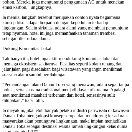
pohon. Mereka juga mengurangi penggunaan AC untuk menekan
emisi karbon,” ungkapnya.
Ia menilai langkah tersebut merupakan contoh nyata bagaimana
konsep bisnis dapat berpadu dengan kepedulian terhadap
lingkungan. Selain sirkulasi udara alami yang membuat pengunjung
tetap nyaman, hotel ini juga memanfaatkan tanaman trembesi
sebagai filter udara alami.
Dukung Komunitas Lokal
Tak hanya itu, hotel juga aktif mendukung komunitas lokal dan
menjaga ekosistem sekitarnya. Fasilitas seperti kolam renang dan
jalur jalan pagi disediakan bagi wisatawan yang ingin menikmati
suasana alami sambil berolahraga.
“Pemandangan alam Danau Toba yang menawan, udara segar tanpa
polusi, serta suasana tradisional menjadi daya tarik utama. Apalagi
saat menikmati matahari terbenam dari hotel, sensasinya sulit
dilupakan,” kata John.
Ia meyakini, jika lebih banyak pelaku industri pariwisata di kawasan
Danau Toba mengadopsi konsep serupa dan mendorong kesadaran
masyarakat akan pentingnya lingkungan, maka impian menjadikan
Danau Toba sebagai destinasi wisata ramah lingkungan kelas dunia
akan terwujud. ***