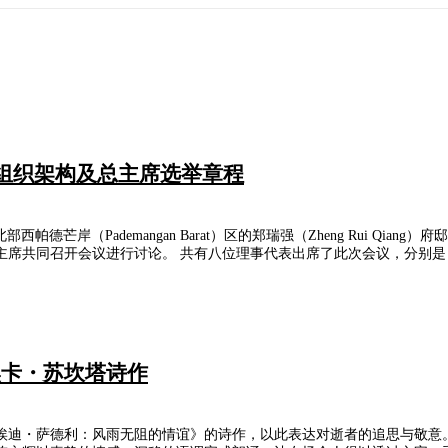
善组织架构及总主席选举章程
德芒岸（Pademangan Barat）区的郑瑞强（Zheng Rui Qiang
开会议进行讨论。 共有八位理事代表出席了此次会议，分别是：郑瑞强（Zheng
奥卡・苏坎塔诗作
迪・萨德利：风雨无阻的情谊》的诗作，以此表达对逝者的追思与敬意。