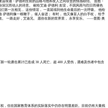
重温埃迪・萨德利生前的品格与他和友人之间珍贵的情感联结。 普图・
友谊，不因风雨与烈日而褪色
那是我们第一次相见， 这份情谊， 一直延续到他生命最后的一次呼吸。 他给
·萨德利像一根鞭子， 催人奋进； 有时， 他又像盲人的白手杖， 给予
。 一路走好，艾迪兄。 愿你在新的世界里， 永享安乐。 ——普图·奥
育权，但在国家教育体系的实际落实中仍存在明显差距。目前仍有大量残