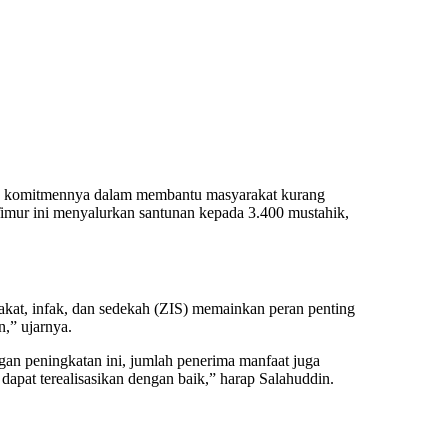
an komitmennya dalam membantu masyarakat kurang
mur ini menyalurkan santunan kepada 3.400 mustahik,
kat, infak, dan sedekah (ZIS) memainkan peran penting
,” ujarnya.
an peningkatan ini, jumlah penerima manfaat juga
apat terealisasikan dengan baik,” harap Salahuddin.