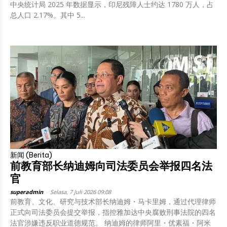
中央统计局 2025 年数据显示，印尼残障人士约达 1780 万人，占
总人口 2.17%。其中 5...
新闻 (Berita)
前教育部长纳迪姆向司法委员会举报四名法
官
superadmin
-
Selasa, 7 Juli 2026 09:08
前教育、文化、研究与技术部长纳迪姆・马卡里姆，通过代理律师
正式向司法委员会提交举报，指控雅加达中央腐败刑事法院的四名
法官涉嫌违反职业道德规范。 纳迪姆的律师阿里・优素福・阿米