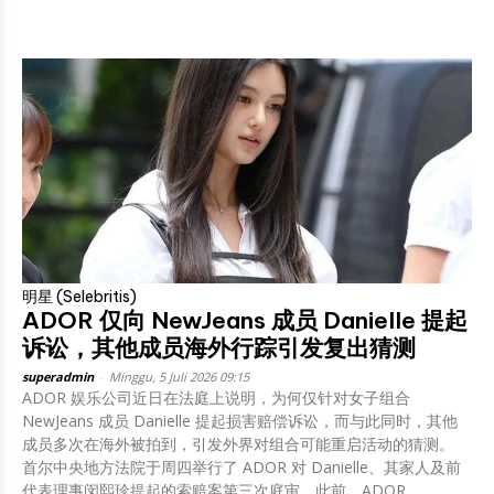
明星 (Selebritis)
ADOR 仅向 NewJeans 成员 Danielle 提起
诉讼，其他成员海外行踪引发复出猜测
superadmin
-
Minggu, 5 Juli 2026 09:15
ADOR 娱乐公司近日在法庭上说明，为何仅针对女子组合
NewJeans 成员 Danielle 提起损害赔偿诉讼，而与此同时，其他
成员多次在海外被拍到，引发外界对组合可能重启活动的猜测。
首尔中央地方法院于周四举行了 ADOR 对 Danielle、其家人及前
代表理事闵熙珍提起的索赔案第三次庭审。此前，ADOR...