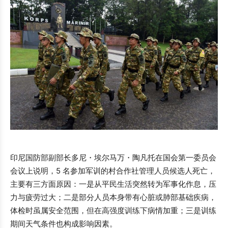
印尼国防部副部长多尼・埃尔马万・陶凡托在国会第一委员会
会议上说明，5 名参加军训的村合作社管理人员候选人死亡，
主要有三方面原因：一是从平民生活突然转为军事化作息，压
力与疲劳过大；二是部分人员本身带有心脏或肺部基础疾病，
体检时虽属安全范围，但在高强度训练下病情加重；三是训练
期间天气条件也构成影响因素。