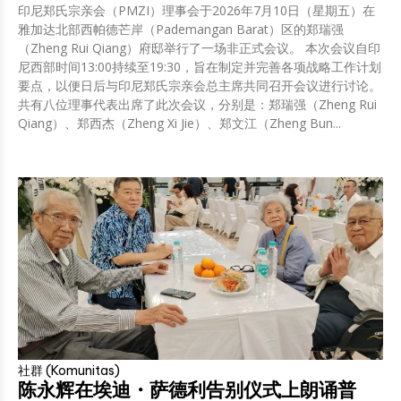
印尼郑氏宗亲会（PMZI）理事会于2026年7月10日（星期五）在
雅加达北部西帕德芒岸（Pademangan Barat）区的郑瑞强
（Zheng Rui Qiang）府邸举行了一场非正式会议。 本次会议自印
尼西部时间13:00持续至19:30，旨在制定并完善各项战略工作计划
要点，以便日后与印尼郑氏宗亲会总主席共同召开会议进行讨论。
共有八位理事代表出席了此次会议，分别是：郑瑞强（Zheng Rui
Qiang）、郑西杰（Zheng Xi Jie）、郑文江（Zheng Bun...
社群 (Komunitas)
陈永辉在埃迪・萨德利告别仪式上朗诵普