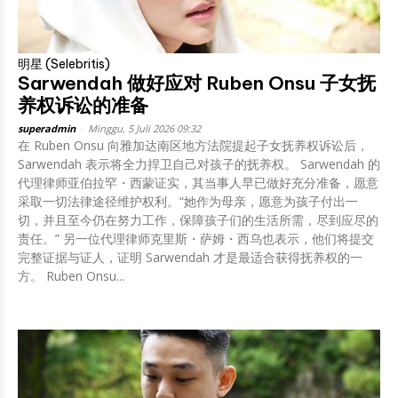
明星 (Selebritis)
Sarwendah 做好应对 Ruben Onsu 子女抚
养权诉讼的准备
superadmin
-
Minggu, 5 Juli 2026 09:32
在 Ruben Onsu 向雅加达南区地方法院提起子女抚养权诉讼后，
Sarwendah 表示将全力捍卫自己对孩子的抚养权。 Sarwendah 的
代理律师亚伯拉罕・西蒙证实，其当事人早已做好充分准备，愿意
采取一切法律途径维护权利。“她作为母亲，愿意为孩子付出一
切，并且至今仍在努力工作，保障孩子们的生活所需，尽到应尽的
责任。” 另一位代理律师克里斯・萨姆・西乌也表示，他们将提交
完整证据与证人，证明 Sarwendah 才是最适合获得抚养权的一
方。 Ruben Onsu...