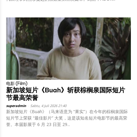
电影 (Film)
新加坡短片《Buah》斩获棕榈泉国际短片
节最高荣誉
superadmin
-
Sabtu, 4 Juli 2026 21:40
新加坡短片《Buah》（马来语意为 “果实”）在今年的棕榈泉国际
短片节上荣获 “最佳影片” 大奖，这是该知名短片电影节的最高荣
誉。本届影展于 6 月 23 日至 29...