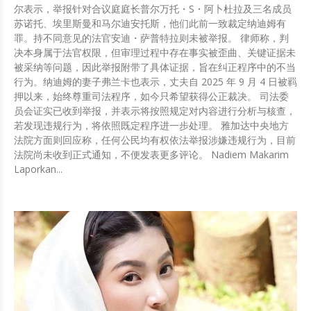
尔表示，举报针对合议庭庭长普尔万托・S・阿卜杜拉及三名成员
苏诺托、埃里斯曼和马尔迪安托斯，他们此前一致裁定纳迪姆有
罪。持不同意见的法官安迪・萨普特拉则未被举报。 律师称，判
决本身属于法官权限，但审理过程中存在事实被歪曲、关键证据未
被采纳等问题，因此举报附带了具体证据，旨在纠正程序中的不当
行为。纳迪姆的妻子弗兰卡也表示，丈夫自 2025 年 9 月 4 日被羁
押以来，始终尊重司法程序，如今只希望获得公正裁决。 司法委
员会证实已收到举报，并表示将按照规定对内容进行分析与核查，
若发现违规行为，将依照既定程序进一步处理。 雅加达中央地方
法院方面则回应称，任何公民均有权依法举报涉嫌违规行为，目前
法院尚未收到正式通知，不便发表更多评论。 Nadiem Makarim
Laporkan...