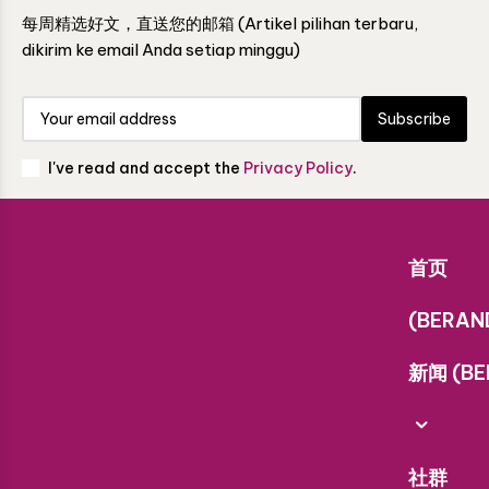
每周精选好文，直送您的邮箱 (Artikel pilihan terbaru,
dikirim ke email Anda setiap minggu)
Subscribe
I've read and accept the
Privacy Policy
.
首页
(BERAN
新闻 (BE
社群