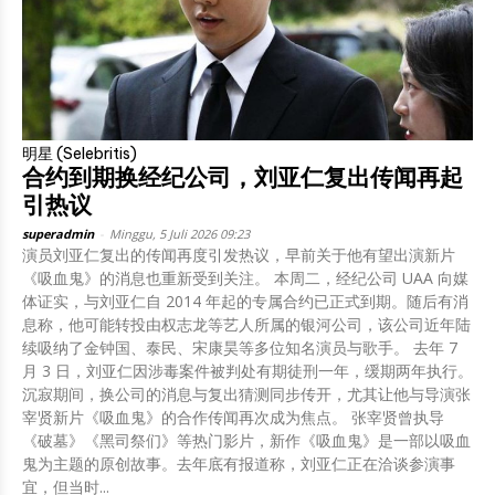
明星 (Selebritis)
合约到期换经纪公司，刘亚仁复出传闻再起
引热议
superadmin
-
Minggu, 5 Juli 2026 09:23
演员刘亚仁复出的传闻再度引发热议，早前关于他有望出演新片
《吸血鬼》的消息也重新受到关注。 本周二，经纪公司 UAA 向媒
体证实，与刘亚仁自 2014 年起的专属合约已正式到期。随后有消
息称，他可能转投由权志龙等艺人所属的银河公司，该公司近年陆
续吸纳了金钟国、泰民、宋康昊等多位知名演员与歌手。 去年 7
月 3 日，刘亚仁因涉毒案件被判处有期徒刑一年，缓期两年执行。
沉寂期间，换公司的消息与复出猜测同步传开，尤其让他与导演张
宰贤新片《吸血鬼》的合作传闻再次成为焦点。 张宰贤曾执导
《破墓》《黑司祭们》等热门影片，新作《吸血鬼》是一部以吸血
鬼为主题的原创故事。去年底有报道称，刘亚仁正在洽谈参演事
宜，但当时...