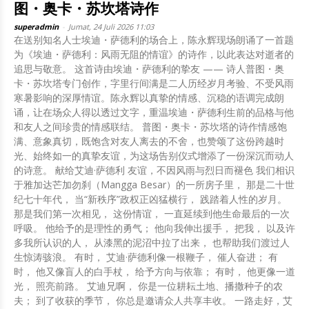
图・奥卡・苏坎塔诗作
superadmin
-
Jumat, 24 Juli 2026 11:03
在送别知名人士埃迪・萨德利的场合上，陈永辉现场朗诵了一首题
为《埃迪・萨德利：风雨无阻的情谊》的诗作，以此表达对逝者的
追思与敬意。 这首诗由埃迪・萨德利的挚友 —— 诗人普图・奥
卡・苏坎塔专门创作，字里行间满是二人历经岁月考验、不受风雨
寒暑影响的深厚情谊。陈永辉以真挚的情感、沉稳的语调完成朗
诵，让在场众人得以透过文字，重温埃迪・萨德利生前的品格与他
和友人之间珍贵的情感联结。 普图・奥卡・苏坎塔的诗作情感饱
满、意象真切，既饱含对友人离去的不舍，也赞颂了这份跨越时
光、始终如一的真挚友谊，为这场告别仪式增添了一份深沉而动人
的诗意。 献给艾迪·萨德利 友谊，不因风雨与烈日而褪色 我们相识
于雅加达芒加勿刹（Mangga Besar）的一所房子里， 那是二十世
纪七十年代， 当“新秩序”政权正凶猛横行， 践踏着人性的岁月。
那是我们第一次相见， 这份情谊， 一直延续到他生命最后的一次
呼吸。 他给予的是理性的勇气； 他向我伸出援手， 把我， 以及许
多我所认识的人， 从漆黑的泥沼中拉了出来， 也帮助我们渡过人
生惊涛骇浪。 有时， 艾迪·萨德利像一根鞭子， 催人奋进； 有
时， 他又像盲人的白手杖， 给予方向与依靠； 有时， 他更像一道
光， 照亮前路。 艾迪兄啊， 你是一位耕耘土地、播撒种子的农
夫； 到了收获的季节， 你总是邀请众人共享丰收。 一路走好，艾