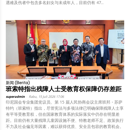
遇难及伤者中包含多名妇女与未成年人，目前仍有 47...
新闻 (Berita)
班索特指出残障人士受教育权保障仍存差距
superadmin
-
Rabu, 15 Juli 2026 17:06
印尼国会专业集团党议员、第 15 届人民协商会议主席班邦・苏萨
特约（班索特）指出，尽管宪法与多项法律已明确保障残障人士享
有平等受教育权，但在国家教育体系的实际落实中仍存在明显差
距。目前仍有大量残障儿童因设施不便、特教老师不足、政策执行
不力及社会偏见等因素，难以获得优质、安全且包容的教育机会。