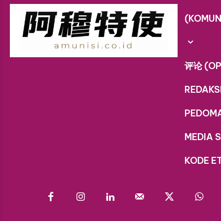
(KOMUN
评论 (OP
REDAKS
PEDOM
MEDIA S
KODE ET