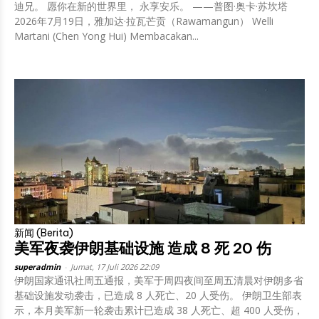
迪兄。 愿你在新的世界里， 永享安乐。 ——普图·奥卡·苏坎塔
2026年7月19日，雅加达·拉瓦芒贡（Rawamangun） Welli
Martani (Chen Yong Hui) Membacakan...
新闻 (Berita)
美军夜袭伊朗基础设施 造成 8 死 20 伤
superadmin
-
Jumat, 17 Juli 2026 22:09
伊朗国家通讯社周五通报，美军于周四夜间至周五清晨对伊朗多省
基础设施发动袭击，已造成 8 人死亡、20 人受伤。 伊朗卫生部表
示，本月美军新一轮袭击累计已造成 38 人死亡、超 400 人受伤，