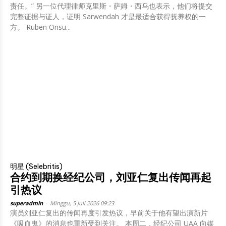
责任。” 另一位代理律师克里斯・萨姆・西乌也表示，他们将提交
完整证据与证人，证明 Sarwendah 才是最适合获得抚养权的一
方。 Ruben Onsu...
明星 (Selebritis)
合约到期换经纪公司，刘亚仁复出传闻再起
引热议
superadmin
-
Minggu, 5 Juli 2026 09:23
演员刘亚仁复出的传闻再度引发热议，早前关于他有望出演新片
《吸血鬼》的消息也重新受到关注。 本周二，经纪公司 UAA 向媒