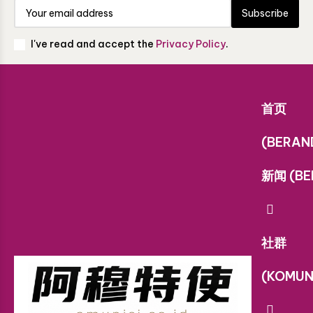
Subscribe
I've read and accept the
Privacy Policy
.
首页
(BERAN
新闻 (BE
社群
(KOMUN