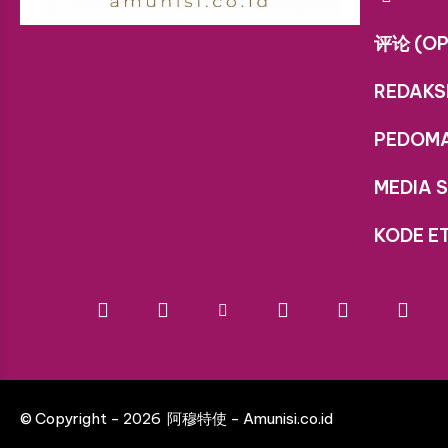
评论 (OP
REDAKS
PEDOM
MEDIA S
KODE ET
© Copyright - 2026 阿穆特使 - Amunisi.co.id