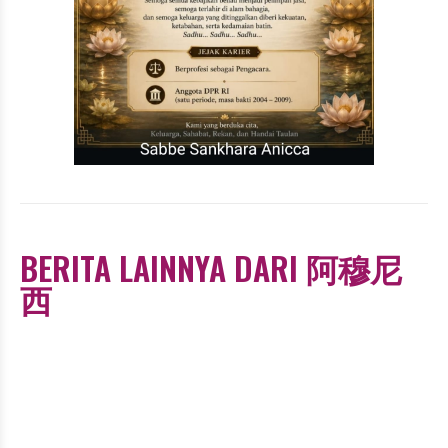
BERITA LAINNYA DARI 阿穆尼
西