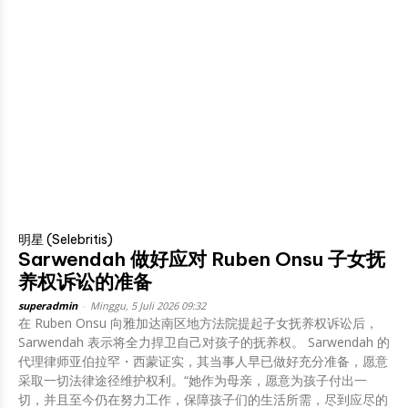
明星 (Selebritis)
Sarwendah 做好应对 Ruben Onsu 子女抚
养权诉讼的准备
superadmin
-
Minggu, 5 Juli 2026 09:32
在 Ruben Onsu 向雅加达南区地方法院提起子女抚养权诉讼后，
Sarwendah 表示将全力捍卫自己对孩子的抚养权。 Sarwendah 的
代理律师亚伯拉罕・西蒙证实，其当事人早已做好充分准备，愿意
采取一切法律途径维护权利。“她作为母亲，愿意为孩子付出一
切，并且至今仍在努力工作，保障孩子们的生活所需，尽到应尽的