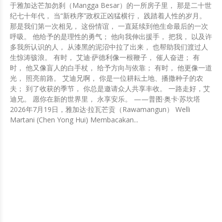
于雅加达芒加勿刹（Mangga Besar）的一所房子里， 那是二十世
纪七十年代， 当“新秩序”政权正凶猛横行， 践踏着人性的岁月。
那是我们第一次相见， 这份情谊， 一直延续到他生命最后的一次
呼吸。 他给予的是理性的勇气； 他向我伸出援手， 把我， 以及许
多我所认识的人， 从漆黑的泥沼中拉了出来， 也帮助我们渡过人
生惊涛骇浪。 有时， 艾迪·萨德利像一根鞭子， 催人奋进； 有
时， 他又像盲人的白手杖， 给予方向与依靠； 有时， 他更像一道
光， 照亮前路。 艾迪兄啊， 你是一位耕耘土地、播撒种子的农
夫； 到了收获的季节， 你总是邀请众人共享丰收。 一路走好，艾
迪兄。 愿你在新的世界里， 永享安乐。 ——普图·奥卡·苏坎塔
2026年7月19日，雅加达·拉瓦芒贡（Rawamangun） Welli
Martani (Chen Yong Hui) Membacakan...