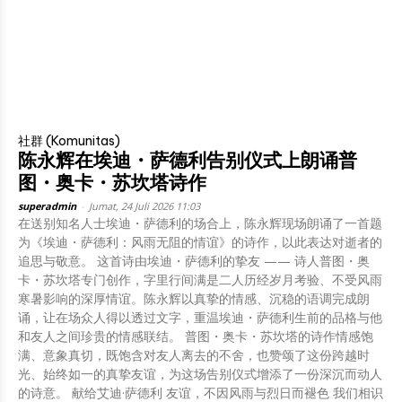
社群 (Komunitas)
陈永辉在埃迪・萨德利告别仪式上朗诵普
图・奥卡・苏坎塔诗作
superadmin
-
Jumat, 24 Juli 2026 11:03
在送别知名人士埃迪・萨德利的场合上，陈永辉现场朗诵了一首题
为《埃迪・萨德利：风雨无阻的情谊》的诗作，以此表达对逝者的
追思与敬意。 这首诗由埃迪・萨德利的挚友 —— 诗人普图・奥
卡・苏坎塔专门创作，字里行间满是二人历经岁月考验、不受风雨
寒暑影响的深厚情谊。陈永辉以真挚的情感、沉稳的语调完成朗
诵，让在场众人得以透过文字，重温埃迪・萨德利生前的品格与他
和友人之间珍贵的情感联结。 普图・奥卡・苏坎塔的诗作情感饱
满、意象真切，既饱含对友人离去的不舍，也赞颂了这份跨越时
光、始终如一的真挚友谊，为这场告别仪式增添了一份深沉而动人
的诗意。 献给艾迪·萨德利 友谊，不因风雨与烈日而褪色 我们相识