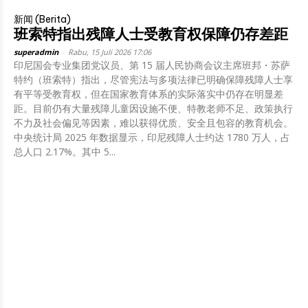
新闻 (Berita)
班索特指出残障人士受教育权保障仍存差距
superadmin
-
Rabu, 15 Juli 2026 17:06
印尼国会专业集团党议员、第 15 届人民协商会议主席班邦・苏萨
特约（班索特）指出，尽管宪法与多项法律已明确保障残障人士享
有平等受教育权，但在国家教育体系的实际落实中仍存在明显差
距。目前仍有大量残障儿童因设施不便、特教老师不足、政策执行
不力及社会偏见等因素，难以获得优质、安全且包容的教育机会。
中央统计局 2025 年数据显示，印尼残障人士约达 1780 万人，占
总人口 2.17%。其中 5...