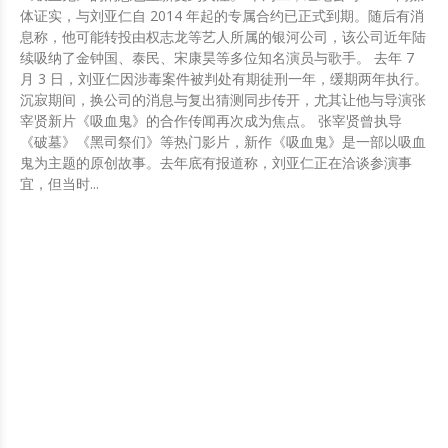
体证实，与刘亚仁自 2014 年起的专属合约已正式到期。随后有消
息称，他可能转投由权志龙等艺人所属的银河公司，该公司近年陆
续吸纳了金钟国、泰民、宋康昊等多位知名演员与歌手。 去年 7
月 3 日，刘亚仁因涉毒案件被判处有期徒刑一年，缓期两年执行。
沉寂期间，换公司的消息与复出猜测同步传开，尤其让他与导演张
宰贤新片《吸血鬼》的合作传闻再次成为焦点。 张宰贤曾执导
《破墓》《黑司祭们》等热门影片，新作《吸血鬼》是一部以吸血
鬼为主题的原创故事。去年底有报道称，刘亚仁正在洽谈参演事
宜，但当时...