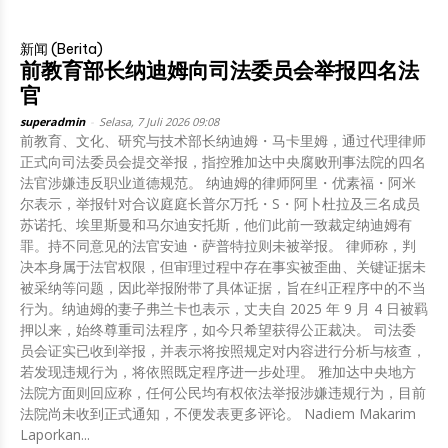
新闻 (Berita)
前教育部长纳迪姆向司法委员会举报四名法
官
superadmin
-
Selasa, 7 Juli 2026 09:08
前教育、文化、研究与技术部长纳迪姆・马卡里姆，通过代理律师
正式向司法委员会提交举报，指控雅加达中央腐败刑事法院的四名
法官涉嫌违反职业道德规范。 纳迪姆的律师阿里・优素福・阿米
尔表示，举报针对合议庭庭长普尔万托・S・阿卜杜拉及三名成员
苏诺托、埃里斯曼和马尔迪安托斯，他们此前一致裁定纳迪姆有
罪。持不同意见的法官安迪・萨普特拉则未被举报。 律师称，判
决本身属于法官权限，但审理过程中存在事实被歪曲、关键证据未
被采纳等问题，因此举报附带了具体证据，旨在纠正程序中的不当
行为。纳迪姆的妻子弗兰卡也表示，丈夫自 2025 年 9 月 4 日被羁
押以来，始终尊重司法程序，如今只希望获得公正裁决。 司法委
员会证实已收到举报，并表示将按照规定对内容进行分析与核查，
若发现违规行为，将依照既定程序进一步处理。 雅加达中央地方
法院方面则回应称，任何公民均有权依法举报涉嫌违规行为，目前
法院尚未收到正式通知，不便发表更多评论。 Nadiem Makarim
Laporkan...