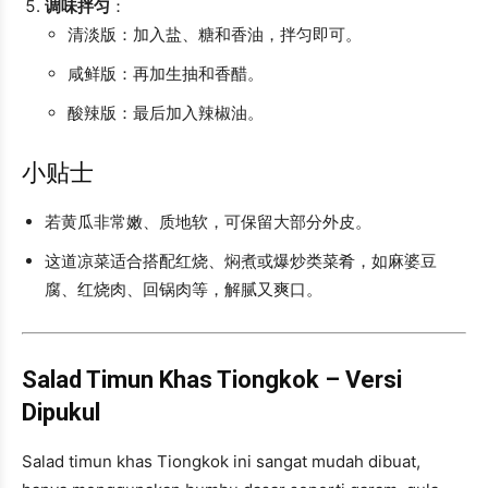
调味拌匀
：
清淡版：加入盐、糖和香油，拌匀即可。
咸鲜版：再加生抽和香醋。
酸辣版：最后加入辣椒油。
小贴士
若黄瓜非常嫩、质地软，可保留大部分外皮。
这道凉菜适合搭配红烧、焖煮或爆炒类菜肴，如麻婆豆
腐、红烧肉、回锅肉等，解腻又爽口。
Salad Timun Khas Tiongkok – Versi
Dipukul
Salad timun khas Tiongkok ini sangat mudah dibuat,