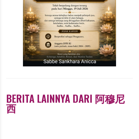
BERITA LAINNYA DARI 阿穆尼
西