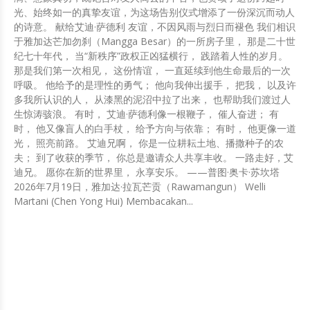
光、始终如一的真挚友谊，为这场告别仪式增添了一份深沉而动人
的诗意。 献给艾迪·萨德利 友谊，不因风雨与烈日而褪色 我们相识
于雅加达芒加勿刹（Mangga Besar）的一所房子里， 那是二十世
纪七十年代， 当“新秩序”政权正凶猛横行， 践踏着人性的岁月。
那是我们第一次相见， 这份情谊， 一直延续到他生命最后的一次
呼吸。 他给予的是理性的勇气； 他向我伸出援手， 把我， 以及许
多我所认识的人， 从漆黑的泥沼中拉了出来， 也帮助我们渡过人
生惊涛骇浪。 有时， 艾迪·萨德利像一根鞭子， 催人奋进； 有
时， 他又像盲人的白手杖， 给予方向与依靠； 有时， 他更像一道
光， 照亮前路。 艾迪兄啊， 你是一位耕耘土地、播撒种子的农
夫； 到了收获的季节， 你总是邀请众人共享丰收。 一路走好，艾
迪兄。 愿你在新的世界里， 永享安乐。 ——普图·奥卡·苏坎塔
2026年7月19日，雅加达·拉瓦芒贡（Rawamangun） Welli
Martani (Chen Yong Hui) Membacakan...