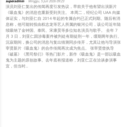
superadmin
-
Minggu, 5 Juli 2026 09:23
演员刘亚仁复出的传闻再度引发热议，早前关于他有望出演新片
《吸血鬼》的消息也重新受到关注。 本周二，经纪公司 UAA 向媒
体证实，与刘亚仁自 2014 年起的专属合约已正式到期。随后有消
息称，他可能转投由权志龙等艺人所属的银河公司，该公司近年陆
续吸纳了金钟国、泰民、宋康昊等多位知名演员与歌手。 去年 7
月 3 日，刘亚仁因涉毒案件被判处有期徒刑一年，缓期两年执行。
沉寂期间，换公司的消息与复出猜测同步传开，尤其让他与导演张
宰贤新片《吸血鬼》的合作传闻再次成为焦点。 张宰贤曾执导
《破墓》《黑司祭们》等热门影片，新作《吸血鬼》是一部以吸血
鬼为主题的原创故事。去年底有报道称，刘亚仁正在洽谈参演事
宜，但当时...