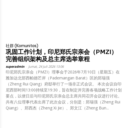
社群 (Komunitas)
巩固工作计划，印尼郑氏宗亲会（PMZI）
完善组织架构及总主席选举章程
superadmin
-
Jumat, 24 Juli 2026 13:06
印尼郑氏宗亲会（PMZI）理事会于2026年7月10日（星期五）在
雅加达北部西帕德芒岸（Pademangan Barat）区的郑瑞强
（Zheng Rui Qiang）府邸举行了一场非正式会议。 本次会议自印
尼西部时间13:00持续至19:30，旨在制定并完善各项战略工作计划
要点，以便日后与印尼郑氏宗亲会总主席共同召开会议进行讨论。
共有八位理事代表出席了此次会议，分别是：郑瑞强（Zheng Rui
Qiang）、郑西杰（Zheng Xi Jie）、郑文江（Zheng Bun...