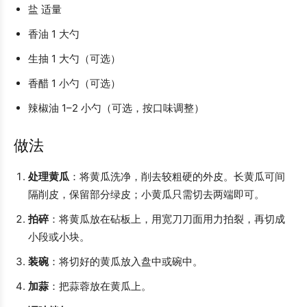
盐 适量
香油 1 大勺
生抽 1 大勺（可选）
香醋 1 小勺（可选）
辣椒油 1–2 小勺（可选，按口味调整）
做法
处理黄瓜
：将黄瓜洗净，削去较粗硬的外皮。长黄瓜可间
隔削皮，保留部分绿皮；小黄瓜只需切去两端即可。
拍碎
：将黄瓜放在砧板上，用宽刀刀面用力拍裂，再切成
小段或小块。
装碗
：将切好的黄瓜放入盘中或碗中。
加蒜
：把蒜蓉放在黄瓜上。