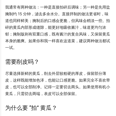
我通常有两种做法：一种是直接拍碎后调味；另一种是先用盐
腌制约 15 分钟，滤去多余水分。直接拌制的做法更省时，味
道也同样鲜美；腌制后的口感会更脆，但风味会稍淡一些。拍
碎的黄瓜内部形成缝隙，能更好地吸收酱汁，味道更均匀浓
郁；腌制版则有双重口感，既有酱汁的复合风味，又保留黄瓜
本身的脆爽。如果你和我一样喜欢这道菜，建议两种做法都试
一试。
需要削皮吗？
尽量选择新鲜的黄瓜，削去外层较粗硬的厚皮，保留部分薄
皮，这样既能增加色泽，也能让口感更脆。如果完全不喜欢带
皮，也可以全部削净。记得一定要切去两头。如果使用有机小
黄瓜，只需切去两端，表皮可以全部保留。
为什么要 “拍” 黄瓜？