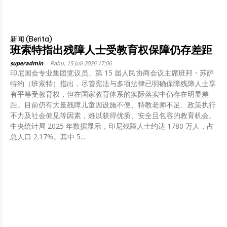
新闻 (Berita)
班索特指出残障人士受教育权保障仍存差距
superadmin
-
Rabu, 15 Juli 2026 17:06
印尼国会专业集团党议员、第 15 届人民协商会议主席班邦・苏萨
特约（班索特）指出，尽管宪法与多项法律已明确保障残障人士享
有平等受教育权，但在国家教育体系的实际落实中仍存在明显差
距。目前仍有大量残障儿童因设施不便、特教老师不足、政策执行
不力及社会偏见等因素，难以获得优质、安全且包容的教育机会。
中央统计局 2025 年数据显示，印尼残障人士约达 1780 万人，占
总人口 2.17%。其中 5...