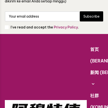
dikirim ke email Anda setiap minggu)
Subscribe
I've read and accept the
Privacy Policy
.
首页
(BERAN
新闻 (BE
社群
(KOMUN