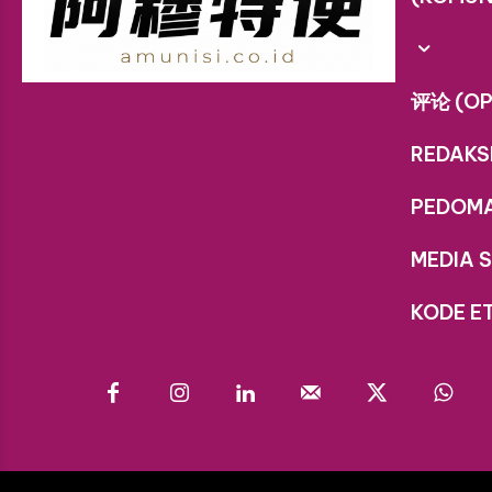
评论 (OP
REDAKS
PEDOM
MEDIA S
KODE ET