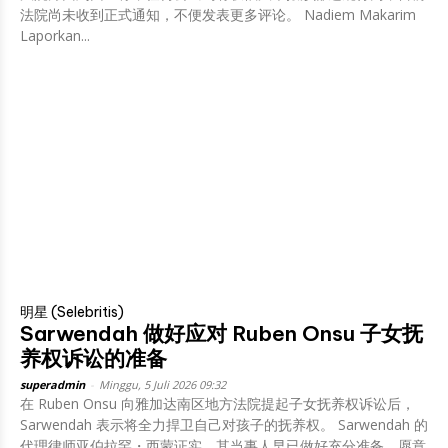
法院尚未收到正式通知，不便发表更多评论。 Nadiem Makarim
Laporkan...
明星 (Selebritis)
Sarwendah 做好应对 Ruben Onsu 子女抚
养权诉讼的准备
superadmin
-
Minggu, 5 Juli 2026 09:32
在 Ruben Onsu 向雅加达南区地方法院提起子女抚养权诉讼后，
Sarwendah 表示将全力捍卫自己对孩子的抚养权。 Sarwendah 的
代理律师亚伯拉罕・西蒙证实，其当事人早已做好充分准备，愿意