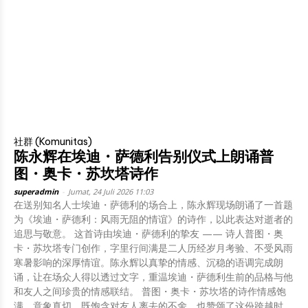
社群 (Komunitas)
陈永辉在埃迪・萨德利告别仪式上朗诵普
图・奥卡・苏坎塔诗作
superadmin
-
Jumat, 24 Juli 2026 11:03
在送别知名人士埃迪・萨德利的场合上，陈永辉现场朗诵了一首题
为《埃迪・萨德利：风雨无阻的情谊》的诗作，以此表达对逝者的
追思与敬意。 这首诗由埃迪・萨德利的挚友 —— 诗人普图・奥
卡・苏坎塔专门创作，字里行间满是二人历经岁月考验、不受风雨
寒暑影响的深厚情谊。陈永辉以真挚的情感、沉稳的语调完成朗
诵，让在场众人得以透过文字，重温埃迪・萨德利生前的品格与他
和友人之间珍贵的情感联结。 普图・奥卡・苏坎塔的诗作情感饱
满、意象真切，既饱含对友人离去的不舍，也赞颂了这份跨越时