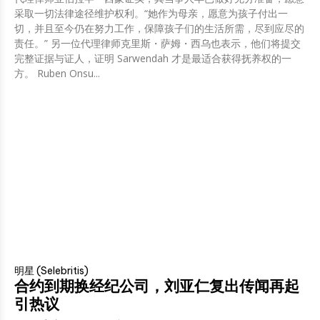
采取一切法律途径维护权利。“她作为母亲，愿意为孩子付出一
切，并且至今仍在努力工作，保障孩子们的生活所需，尽到应尽的
责任。” 另一位代理律师克里斯・萨姆・西乌也表示，他们将提交
完整证据与证人，证明 Sarwendah 才是最适合获得抚养权的一
方。 Ruben Onsu...
明星 (Selebritis)
合约到期换经纪公司，刘亚仁复出传闻再起
引热议