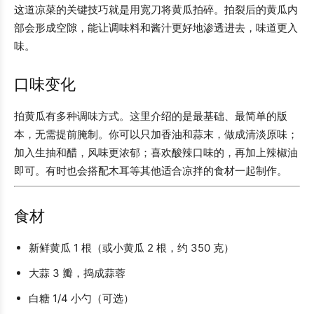
这道凉菜的关键技巧就是用宽刀将黄瓜拍碎。拍裂后的黄瓜内
部会形成空隙，能让调味料和酱汁更好地渗透进去，味道更入
味。
口味变化
拍黄瓜有多种调味方式。这里介绍的是最基础、最简单的版
本，无需提前腌制。你可以只加香油和蒜末，做成清淡原味；
加入生抽和醋，风味更浓郁；喜欢酸辣口味的，再加上辣椒油
即可。有时也会搭配木耳等其他适合凉拌的食材一起制作。
食材
新鲜黄瓜 1 根（或小黄瓜 2 根，约 350 克）
大蒜 3 瓣，捣成蒜蓉
白糖 1/4 小勺（可选）