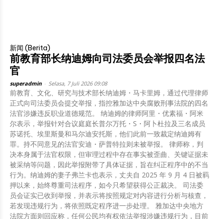
新闻 (Berita)
前教育部长纳迪姆向司法委员会举报四名法
官
superadmin
-
Selasa, 7 Juli 2026 09:08
前教育、文化、研究与技术部长纳迪姆・马卡里姆，通过代理律师
正式向司法委员会提交举报，指控雅加达中央腐败刑事法院的四名
法官涉嫌违反职业道德规范。 纳迪姆的律师阿里・优素福・阿米
尔表示，举报针对合议庭庭长普尔万托・S・阿卜杜拉及三名成员
苏诺托、埃里斯曼和马尔迪安托斯，他们此前一致裁定纳迪姆有
罪。持不同意见的法官安迪・萨普特拉则未被举报。 律师称，判
决本身属于法官权限，但审理过程中存在事实被歪曲、关键证据未
被采纳等问题，因此举报附带了具体证据，旨在纠正程序中的不当
行为。纳迪姆的妻子弗兰卡也表示，丈夫自 2025 年 9 月 4 日被羁
押以来，始终尊重司法程序，如今只希望获得公正裁决。 司法委
员会证实已收到举报，并表示将按照规定对内容进行分析与核查，
若发现违规行为，将依照既定程序进一步处理。 雅加达中央地方
法院方面则回应称，任何公民均有权依法举报涉嫌违规行为，目前