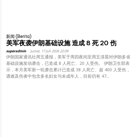
新闻 (Berita)
美军夜袭伊朗基础设施 造成 8 死 20 伤
superadmin
-
Jumat, 17 Juli 2026 22:09
伊朗国家通讯社周五通报，美军于周四夜间至周五清晨对伊朗多省
基础设施发动袭击，已造成 8 人死亡、20 人受伤。 伊朗卫生部表
示，本月美军新一轮袭击累计已造成 38 人死亡、超 400 人受伤，
遇难及伤者中包含多名妇女与未成年人，目前仍有 47...