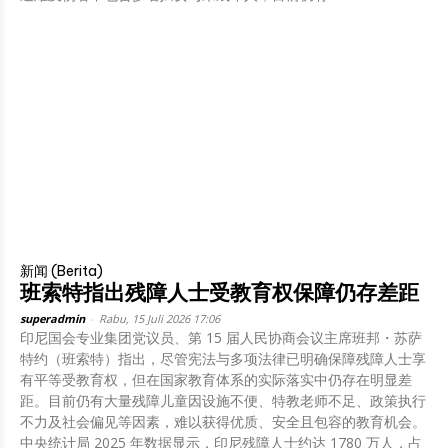
新闻 (Berita)
班索特指出残障人士受教育权保障仍存差距
superadmin
-
Rabu, 15 Juli 2026 17:06
印尼国会专业集团党议员、第 15 届人民协商会议主席班邦・苏萨
特约（班索特）指出，尽管宪法与多项法律已明确保障残障人士享
有平等受教育权，但在国家教育体系的实际落实中仍存在明显差
距。目前仍有大量残障儿童因设施不便、特教老师不足、政策执行
不力及社会偏见等因素，难以获得优质、安全且包容的教育机会。
中央统计局 2025 年数据显示，印尼残障人士约达 1780 万人，占