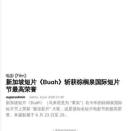
电影 (Film)
新加坡短片《Buah》斩获棕榈泉国际短片
节最高荣誉
superadmin
-
Sabtu, 4 Juli 2026 21:40
新加坡短片《Buah》（马来语意为 “果实”）在今年的棕榈泉国际
短片节上荣获 “最佳影片” 大奖，这是该知名短片电影节的最高荣
誉。本届影展于 6 月 23 日至 29...
- Advertisement -