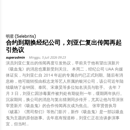
明星 (Selebritis)
合约到期换经纪公司，刘亚仁复出传闻再起
引热议
superadmin
-
Minggu, 5 Juli 2026 09:23
演员刘亚仁复出的传闻再度引发热议，早前关于他有望出演新片
《吸血鬼》的消息也重新受到关注。 本周二，经纪公司 UAA 向媒
体证实，与刘亚仁自 2014 年起的专属合约已正式到期。随后有消
息称，他可能转投由权志龙等艺人所属的银河公司，该公司近年陆
续吸纳了金钟国、泰民、宋康昊等多位知名演员与歌手。 去年 7
月 3 日，刘亚仁因涉毒案件被判处有期徒刑一年，缓期两年执行。
沉寂期间，换公司的消息与复出猜测同步传开，尤其让他与导演张
宰贤新片《吸血鬼》的合作传闻再次成为焦点。 张宰贤曾执导
《破墓》《黑司祭们》等热门影片，新作《吸血鬼》是一部以吸血
鬼为主题的原创故事。去年底有报道称，刘亚仁正在洽谈参演事
宜，但当时...