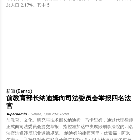
总人口 2.17%。其中 5...
新闻 (Berita)
前教育部长纳迪姆向司法委员会举报四名法
官
superadmin
-
Selasa, 7 Juli 2026 09:08
前教育、文化、研究与技术部长纳迪姆・马卡里姆，通过代理律师
正式向司法委员会提交举报，指控雅加达中央腐败刑事法院的四名
法官涉嫌违反职业道德规范。 纳迪姆的律师阿里・优素福・阿米
尔表示，举报针对合议庭庭长普尔万托・S・阿卜杜拉及三名成员