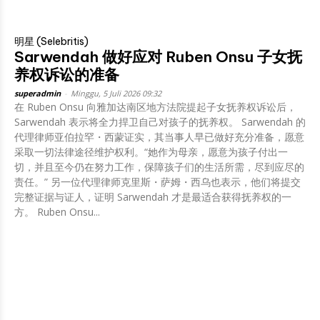
明星 (Selebritis)
Sarwendah 做好应对 Ruben Onsu 子女抚
养权诉讼的准备
superadmin
-
Minggu, 5 Juli 2026 09:32
在 Ruben Onsu 向雅加达南区地方法院提起子女抚养权诉讼后，
Sarwendah 表示将全力捍卫自己对孩子的抚养权。 Sarwendah 的
代理律师亚伯拉罕・西蒙证实，其当事人早已做好充分准备，愿意
采取一切法律途径维护权利。“她作为母亲，愿意为孩子付出一
切，并且至今仍在努力工作，保障孩子们的生活所需，尽到应尽的
责任。” 另一位代理律师克里斯・萨姆・西乌也表示，他们将提交
完整证据与证人，证明 Sarwendah 才是最适合获得抚养权的一
方。 Ruben Onsu...