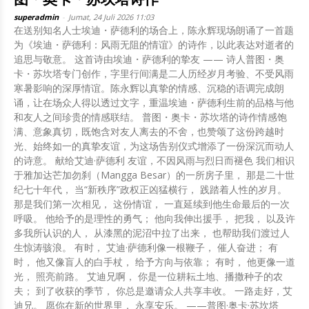
superadmin
-
Jumat, 24 Juli 2026 11:03
在送别知名人士埃迪・萨德利的场合上，陈永辉现场朗诵了一首题
为《埃迪・萨德利：风雨无阻的情谊》的诗作，以此表达对逝者的
追思与敬意。 这首诗由埃迪・萨德利的挚友 —— 诗人普图・奥
卡・苏坎塔专门创作，字里行间满是二人历经岁月考验、不受风雨
寒暑影响的深厚情谊。陈永辉以真挚的情感、沉稳的语调完成朗
诵，让在场众人得以透过文字，重温埃迪・萨德利生前的品格与他
和友人之间珍贵的情感联结。 普图・奥卡・苏坎塔的诗作情感饱
满、意象真切，既饱含对友人离去的不舍，也赞颂了这份跨越时
光、始终如一的真挚友谊，为这场告别仪式增添了一份深沉而动人
的诗意。 献给艾迪·萨德利 友谊，不因风雨与烈日而褪色 我们相识
于雅加达芒加勿刹（Mangga Besar）的一所房子里， 那是二十世
纪七十年代， 当“新秩序”政权正凶猛横行， 践踏着人性的岁月。
那是我们第一次相见， 这份情谊， 一直延续到他生命最后的一次
呼吸。 他给予的是理性的勇气； 他向我伸出援手， 把我， 以及许
多我所认识的人， 从漆黑的泥沼中拉了出来， 也帮助我们渡过人
生惊涛骇浪。 有时， 艾迪·萨德利像一根鞭子， 催人奋进； 有
时， 他又像盲人的白手杖， 给予方向与依靠； 有时， 他更像一道
光， 照亮前路。 艾迪兄啊， 你是一位耕耘土地、播撒种子的农
夫； 到了收获的季节， 你总是邀请众人共享丰收。 一路走好，艾
迪兄。 愿你在新的世界里， 永享安乐。 ——普图·奥卡·苏坎塔