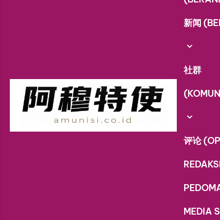
新闻 (BE
社群
(KOMUN
评论 (OP
REDAKS
PEDOM
MEDIA S