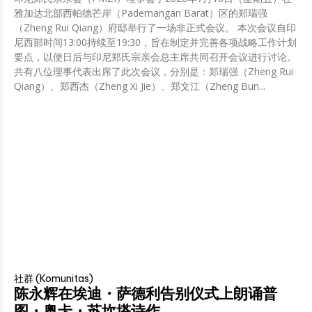
雅加达北部西帕德芒岸（Pademangan Barat）区的郑瑞强
（Zheng Rui Qiang）府邸举行了一场非正式会议。 本次会议自印
尼西部时间13:00持续至19:30，旨在制定并完善各项战略工作计划
要点，以便日后与印尼郑氏宗亲会总主席共同召开会议进行讨论。
共有八位理事代表出席了此次会议，分别是：郑瑞强（Zheng Rui
Qiang）、郑西杰（Zheng Xi Jie）、郑文江（Zheng Bun...
社群 (Komunitas)
陈永辉在埃迪・萨德利告别仪式上朗诵普
图・奥卡・苏坎塔诗作