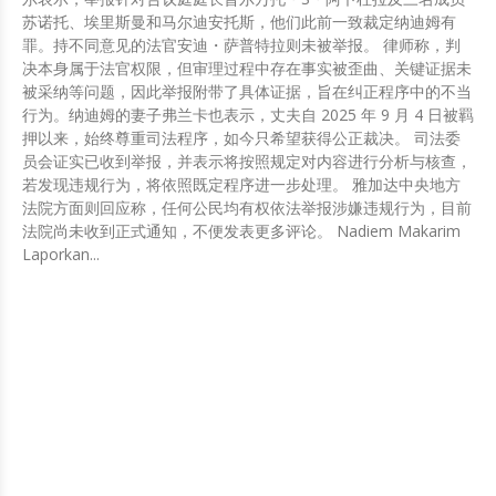
苏诺托、埃里斯曼和马尔迪安托斯，他们此前一致裁定纳迪姆有
罪。持不同意见的法官安迪・萨普特拉则未被举报。 律师称，判
决本身属于法官权限，但审理过程中存在事实被歪曲、关键证据未
被采纳等问题，因此举报附带了具体证据，旨在纠正程序中的不当
行为。纳迪姆的妻子弗兰卡也表示，丈夫自 2025 年 9 月 4 日被羁
押以来，始终尊重司法程序，如今只希望获得公正裁决。 司法委
员会证实已收到举报，并表示将按照规定对内容进行分析与核查，
若发现违规行为，将依照既定程序进一步处理。 雅加达中央地方
法院方面则回应称，任何公民均有权依法举报涉嫌违规行为，目前
法院尚未收到正式通知，不便发表更多评论。 Nadiem Makarim
Laporkan...