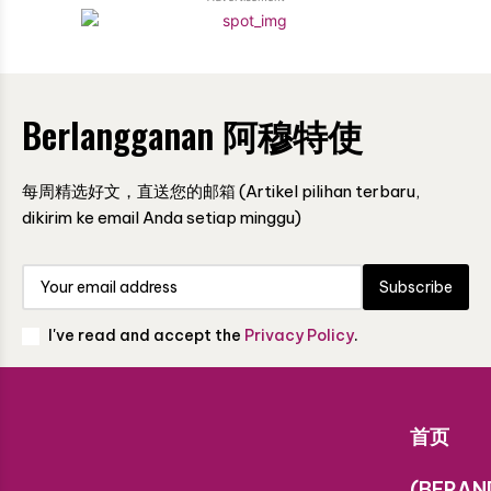
Berlangganan 阿穆特使
每周精选好文，直送您的邮箱 (Artikel pilihan terbaru,
dikirim ke email Anda setiap minggu)
Subscribe
I've read and accept the
Privacy Policy
.
首页
(BERAN