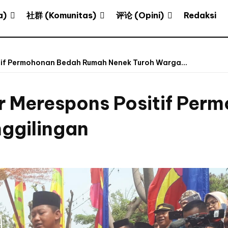
a)
社群 (Komunitas)
评论 (Opini)
Redaksi
tif Permohonan Bedah Rumah Nenek Turoh Warga...
ur Merespons Positif Pe
ggilingan