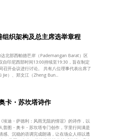
善组织架构及总主席选举章程
部西帕德芒岸（Pademangan Barat）区
议自印尼西部时间13:00持续至19:30，旨在制定
同召开会议进行讨论。 共有八位理事代表出席了
ie）、郑文江（Zheng Bun...
奥卡・苏坎塔诗作
《埃迪・萨德利：风雨无阻的情谊》的诗作，以
诗人普图・奥卡・苏坎塔专门创作，字里行间满是
情感、沉稳的语调完成朗诵，让在场众人得以透