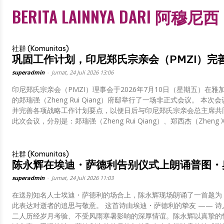
BERITA LAINNYA DARI 阿穆尼西
社群 (Komunitas)
巩固工作计划，印尼郑氏宗亲会（PMZI）完
superadmin
-
Jumat, 24 Juli 2026 13:06
印尼郑氏宗亲会（PMZI）理事会于2026年7月10日（星期五）在雅加达北
的郑瑞强（Zheng Rui Qiang）府邸举行了一场非正式会议。 本次会
并完善各项战略工作计划要点，以便日后与印尼郑氏宗亲会总主席共
此次会议，分别是：郑瑞强（Zheng Rui Qiang）、郑西杰（Zheng Xi J
社群 (Komunitas)
陈永辉在埃迪・萨德利告别仪式上朗诵普图・
superadmin
-
Jumat, 24 Juli 2026 11:03
在送别知名人士埃迪・萨德利的场合上，陈永辉现场朗诵了一首题为
此表达对逝者的追思与敬意。 这首诗由埃迪・萨德利的挚友 —— 
二人历经岁月考验、不受风雨寒暑影响的深厚情谊。陈永辉以真挚的