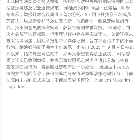
正式向司法委员会提交举报，指控雅加达中央腐败刑事法院的四名
法官涉嫌违反职业道德规范。 纳迪姆的律师阿里・优素福・阿米
尔表示，举报针对合议庭庭长普尔万托・S・阿卜杜拉及三名成员
苏诺托、埃里斯曼和马尔迪安托斯，他们此前一致裁定纳迪姆有
罪。持不同意见的法官安迪・萨普特拉则未被举报。 律师称，判
决本身属于法官权限，但审理过程中存在事实被歪曲、关键证据未
被采纳等问题，因此举报附带了具体证据，旨在纠正程序中的不当
行为。纳迪姆的妻子弗兰卡也表示，丈夫自 2025 年 9 月 4 日被羁
押以来，始终尊重司法程序，如今只希望获得公正裁决。 司法委
员会证实已收到举报，并表示将按照规定对内容进行分析与核查，
若发现违规行为，将依照既定程序进一步处理。 雅加达中央地方
法院方面则回应称，任何公民均有权依法举报涉嫌违规行为，目前
法院尚未收到正式通知，不便发表更多评论。 Nadiem Makarim
Laporkan...