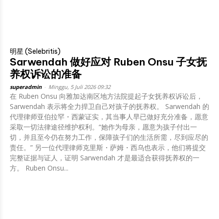
明星 (Selebritis)
Sarwendah 做好应对 Ruben Onsu 子女抚
养权诉讼的准备
superadmin
-
Minggu, 5 Juli 2026 09:32
在 Ruben Onsu 向雅加达南区地方法院提起子女抚养权诉讼后，
Sarwendah 表示将全力捍卫自己对孩子的抚养权。 Sarwendah 的
代理律师亚伯拉罕・西蒙证实，其当事人早已做好充分准备，愿意
采取一切法律途径维护权利。“她作为母亲，愿意为孩子付出一
切，并且至今仍在努力工作，保障孩子们的生活所需，尽到应尽的
责任。” 另一位代理律师克里斯・萨姆・西乌也表示，他们将提交
完整证据与证人，证明 Sarwendah 才是最适合获得抚养权的一
方。 Ruben Onsu...