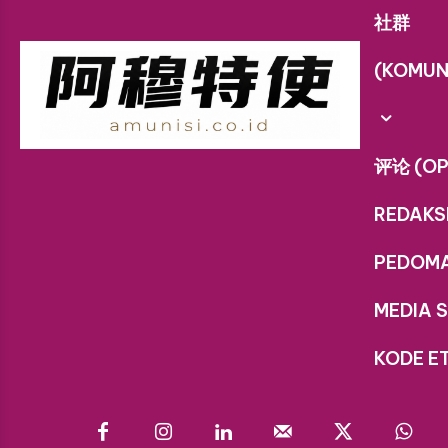
社群
(KOMUN
评论 (OP
REDAKS
PEDOM
MEDIA S
KODE ET