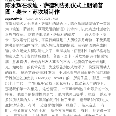
陈永辉在埃迪・萨德利告别仪式上朗诵普
图・奥卡・苏坎塔诗作
superadmin
-
Jumat, 24 Juli 2026 11:03
在送别知名人士埃迪・萨德利的场合上，陈永辉现场朗诵了一首题
为《埃迪・萨德利：风雨无阻的情谊》的诗作，以此表达对逝者的
追思与敬意。 这首诗由埃迪・萨德利的挚友 —— 诗人普图・奥
卡・苏坎塔专门创作，字里行间满是二人历经岁月考验、不受风雨
寒暑影响的深厚情谊。陈永辉以真挚的情感、沉稳的语调完成朗
诵，让在场众人得以透过文字，重温埃迪・萨德利生前的品格与他
和友人之间珍贵的情感联结。 普图・奥卡・苏坎塔的诗作情感饱
满、意象真切，既饱含对友人离去的不舍，也赞颂了这份跨越时
光、始终如一的真挚友谊，为这场告别仪式增添了一份深沉而动人
的诗意。 献给艾迪·萨德利 友谊，不因风雨与烈日而褪色 我们相识
于雅加达芒加勿刹（Mangga Besar）的一所房子里， 那是二十世
纪七十年代， 当“新秩序”政权正凶猛横行， 践踏着人性的岁月。
那是我们第一次相见， 这份情谊， 一直延续到他生命最后的一次
呼吸。 他给予的是理性的勇气； 他向我伸出援手， 把我， 以及许
多我所认识的人， 从漆黑的泥沼中拉了出来， 也帮助我们渡过人
生惊涛骇浪。 有时， 艾迪·萨德利像一根鞭子， 催人奋进； 有
时， 他又像盲人的白手杖， 给予方向与依靠； 有时， 他更像一道
光， 照亮前路。 艾迪兄啊， 你是一位耕耘土地、播撒种子的农