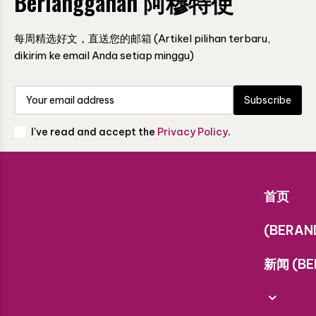
Berlangganan 阿穆特使
每周精选好文，直送您的邮箱 (Artikel pilihan terbaru,
dikirim ke email Anda setiap minggu)
Subscribe
I've read and accept the
Privacy Policy
.
首页
(BERAN
新闻 (BE