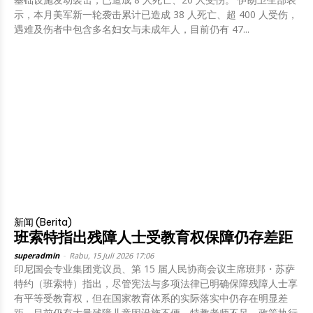
示，本月美军新一轮袭击累计已造成 38 人死亡、超 400 人受伤，
遇难及伤者中包含多名妇女与未成年人，目前仍有 47...
新闻 (Berita)
班索特指出残障人士受教育权保障仍存差距
superadmin
-
Rabu, 15 Juli 2026 17:06
印尼国会专业集团党议员、第 15 届人民协商会议主席班邦・苏萨
特约（班索特）指出，尽管宪法与多项法律已明确保障残障人士享
有平等受教育权，但在国家教育体系的实际落实中仍存在明显差
距。目前仍有大量残障儿童因设施不便、特教老师不足、政策执行