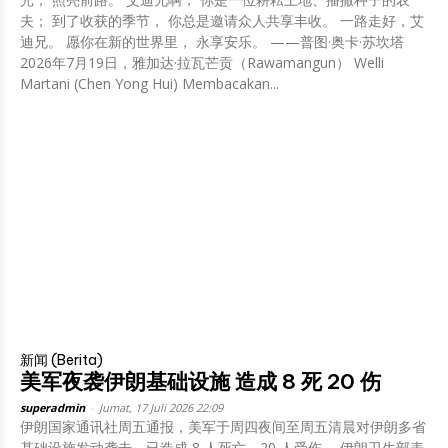
夫； 到了收获的季节， 你总是邀请众人共享丰收。 一路走好，艾
迪兄。 愿你在新的世界里， 永享安乐。 ——普图·奥卡·苏坎塔
2026年7月19日，雅加达·拉瓦芒贡（Rawamangun） Welli
Martani (Chen Yong Hui) Membacakan...
新闻 (Berita)
美军夜袭伊朗基础设施 造成 8 死 20 伤
superadmin
-
Jumat, 17 Juli 2026 22:09
伊朗国家通讯社周五通报，美军于周四夜间至周五清晨对伊朗多省
基础设施发动袭击，已造成 8 人死亡、20 人受伤。 伊朗卫生部表