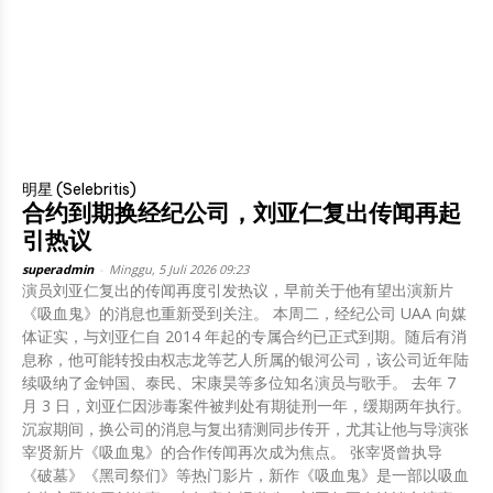
明星 (Selebritis)
合约到期换经纪公司，刘亚仁复出传闻再起
引热议
superadmin
-
Minggu, 5 Juli 2026 09:23
演员刘亚仁复出的传闻再度引发热议，早前关于他有望出演新片
《吸血鬼》的消息也重新受到关注。 本周二，经纪公司 UAA 向媒
体证实，与刘亚仁自 2014 年起的专属合约已正式到期。随后有消
息称，他可能转投由权志龙等艺人所属的银河公司，该公司近年陆
续吸纳了金钟国、泰民、宋康昊等多位知名演员与歌手。 去年 7
月 3 日，刘亚仁因涉毒案件被判处有期徒刑一年，缓期两年执行。
沉寂期间，换公司的消息与复出猜测同步传开，尤其让他与导演张
宰贤新片《吸血鬼》的合作传闻再次成为焦点。 张宰贤曾执导
《破墓》《黑司祭们》等热门影片，新作《吸血鬼》是一部以吸血