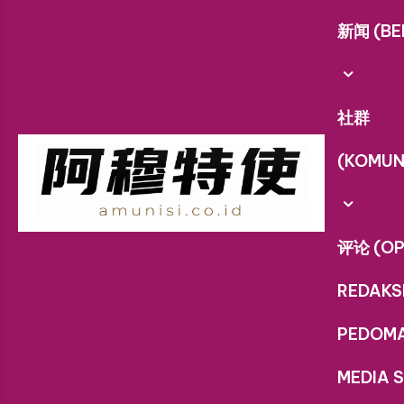
新闻 (BE
社群
(KOMUN
评论 (OP
REDAKS
PEDOM
MEDIA S