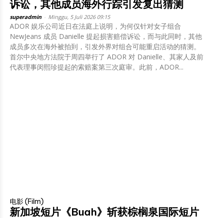
诉讼，其他成员海外行踪引发复出猜测
superadmin
-
Minggu, 5 Juli 2026 09:15
ADOR 娱乐公司近日在法庭上说明，为何仅针对女子组合
NewJeans 成员 Danielle 提起损害赔偿诉讼，而与此同时，其他
成员多次在海外被拍到，引发外界对组合可能重启活动的猜测。
首尔中央地方法院于周四举行了 ADOR 对 Danielle、其家人及前
代表理事闵熙珍提起的索赔案第三次庭审。此前，ADOR...
电影 (Film)
新加坡短片《Buah》斩获棕榈泉国际短片