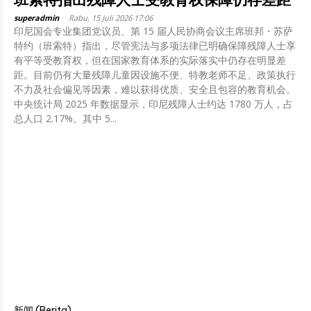
superadmin
-
Rabu, 15 Juli 2026 17:06
印尼国会专业集团党议员、第 15 届人民协商会议主席班邦・苏萨
特约（班索特）指出，尽管宪法与多项法律已明确保障残障人士享
有平等受教育权，但在国家教育体系的实际落实中仍存在明显差
距。目前仍有大量残障儿童因设施不便、特教老师不足、政策执行
不力及社会偏见等因素，难以获得优质、安全且包容的教育机会。
中央统计局 2025 年数据显示，印尼残障人士约达 1780 万人，占
总人口 2.17%。其中 5...
新闻 (Berita)