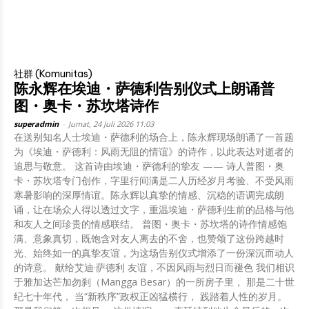
社群 (Komunitas)
陈永辉在埃迪・萨德利告别仪式上朗诵普
图・奥卡・苏坎塔诗作
superadmin
-
Jumat, 24 Juli 2026 11:03
在送别知名人士埃迪・萨德利的场合上，陈永辉现场朗诵了一首题
为《埃迪・萨德利：风雨无阻的情谊》的诗作，以此表达对逝者的
追思与敬意。 这首诗由埃迪・萨德利的挚友 —— 诗人普图・奥
卡・苏坎塔专门创作，字里行间满是二人历经岁月考验、不受风雨
寒暑影响的深厚情谊。陈永辉以真挚的情感、沉稳的语调完成朗
诵，让在场众人得以透过文字，重温埃迪・萨德利生前的品格与他
和友人之间珍贵的情感联结。 普图・奥卡・苏坎塔的诗作情感饱
满、意象真切，既饱含对友人离去的不舍，也赞颂了这份跨越时
光、始终如一的真挚友谊，为这场告别仪式增添了一份深沉而动人
的诗意。 献给艾迪·萨德利 友谊，不因风雨与烈日而褪色 我们相识
于雅加达芒加勿刹（Mangga Besar）的一所房子里， 那是二十世
纪七十年代， 当“新秩序”政权正凶猛横行， 践踏着人性的岁月。