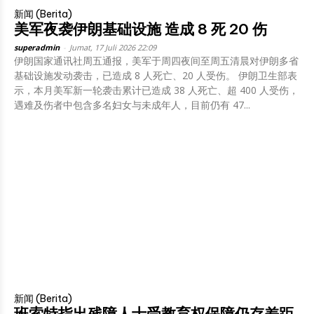
新闻 (Berita)
美军夜袭伊朗基础设施 造成 8 死 20 伤
superadmin
-
Jumat, 17 Juli 2026 22:09
伊朗国家通讯社周五通报，美军于周四夜间至周五清晨对伊朗多省
基础设施发动袭击，已造成 8 人死亡、20 人受伤。 伊朗卫生部表
示，本月美军新一轮袭击累计已造成 38 人死亡、超 400 人受伤，
遇难及伤者中包含多名妇女与未成年人，目前仍有 47...
新闻 (Berita)
班索特指出残障人士受教育权保障仍存差距