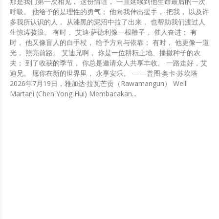
那是我们第一次相见， 这份情谊， 一直延续到他生命最后的一次
呼吸。 他给予的是理性的勇气； 他向我伸出援手， 把我， 以及许
多我所认识的人， 从漆黑的泥沼中拉了出来， 也帮助我们渡过人
生惊涛骇浪。 有时， 艾迪·萨德利像一根鞭子， 催人奋进； 有
时， 他又像盲人的白手杖， 给予方向与依靠； 有时， 他更像一道
光， 照亮前路。 艾迪兄啊， 你是一位耕耘土地、播撒种子的农
夫； 到了收获的季节， 你总是邀请众人共享丰收。 一路走好，艾
迪兄。 愿你在新的世界里， 永享安乐。 ——普图·奥卡·苏坎塔
2026年7月19日，雅加达·拉瓦芒贡（Rawamangun） Welli
Martani (Chen Yong Hui) Membacakan...