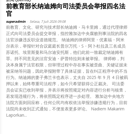
前教育部长纳迪姆向司法委员会举报四名法
官
superadmin
-
Selasa, 7 Juli 2026 09:08
前教育、文化、研究与技术部长纳迪姆・马卡里姆，通过代理律师
正式向司法委员会提交举报，指控雅加达中央腐败刑事法院的四名
法官涉嫌违反职业道德规范。 纳迪姆的律师阿里・优素福・阿米
尔表示，举报针对合议庭庭长普尔万托・S・阿卜杜拉及三名成员
苏诺托、埃里斯曼和马尔迪安托斯，他们此前一致裁定纳迪姆有
罪。持不同意见的法官安迪・萨普特拉则未被举报。 律师称，判
决本身属于法官权限，但审理过程中存在事实被歪曲、关键证据未
被采纳等问题，因此举报附带了具体证据，旨在纠正程序中的不当
行为。纳迪姆的妻子弗兰卡也表示，丈夫自 2025 年 9 月 4 日被羁
押以来，始终尊重司法程序，如今只希望获得公正裁决。 司法委
员会证实已收到举报，并表示将按照规定对内容进行分析与核查，
若发现违规行为，将依照既定程序进一步处理。 雅加达中央地方
法院方面则回应称，任何公民均有权依法举报涉嫌违规行为，目前
法院尚未收到正式通知，不便发表更多评论。 Nadiem Makarim
Laporkan...