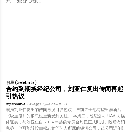
方。 Ruben Onsu...
明星 (Selebritis)
合约到期换经纪公司，刘亚仁复出传闻再起
引热议
superadmin
-
Minggu, 5 Juli 2026 09:23
演员刘亚仁复出的传闻再度引发热议，早前关于他有望出演新片
《吸血鬼》的消息也重新受到关注。 本周二，经纪公司 UAA 向媒
体证实，与刘亚仁自 2014 年起的专属合约已正式到期。随后有消
息称，他可能转投由权志龙等艺人所属的银河公司，该公司近年陆