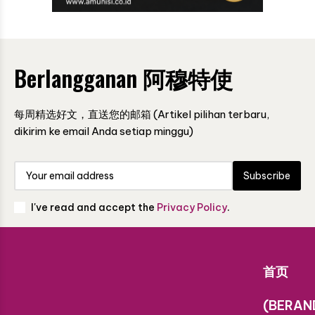
Berlangganan 阿穆特使
每周精选好文，直送您的邮箱 (Artikel pilihan terbaru,
dikirim ke email Anda setiap minggu)
Subscribe
I've read and accept the
Privacy Policy
.
首页
(BERAN