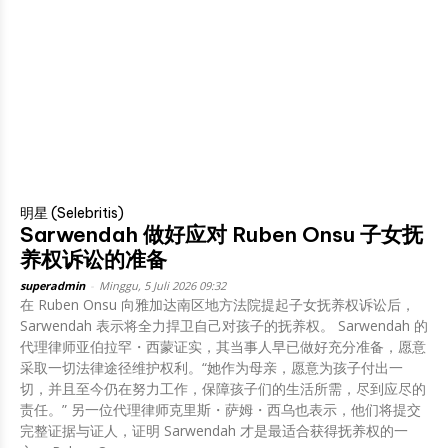
明星 (Selebritis)
Sarwendah 做好应对 Ruben Onsu 子女抚
养权诉讼的准备
superadmin
-
Minggu, 5 Juli 2026 09:32
在 Ruben Onsu 向雅加达南区地方法院提起子女抚养权诉讼后，
Sarwendah 表示将全力捍卫自己对孩子的抚养权。 Sarwendah 的
代理律师亚伯拉罕・西蒙证实，其当事人早已做好充分准备，愿意
采取一切法律途径维护权利。“她作为母亲，愿意为孩子付出一
切，并且至今仍在努力工作，保障孩子们的生活所需，尽到应尽的
责任。” 另一位代理律师克里斯・萨姆・西乌也表示，他们将提交
完整证据与证人，证明 Sarwendah 才是最适合获得抚养权的一