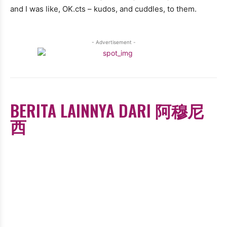
and I was like, OK.cts – kudos, and cuddles, to them.
- Advertisement -
BERITA LAINNYA DARI 阿穆尼
西