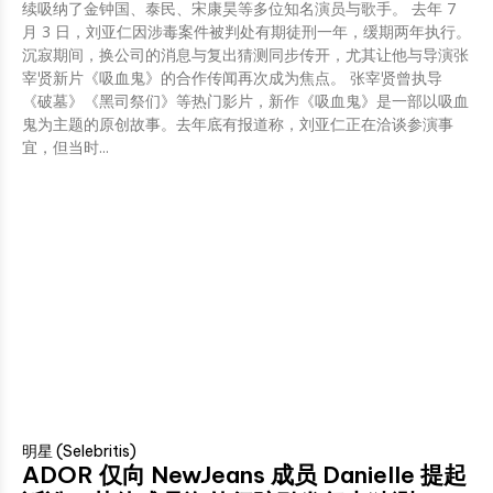
续吸纳了金钟国、泰民、宋康昊等多位知名演员与歌手。 去年 7
月 3 日，刘亚仁因涉毒案件被判处有期徒刑一年，缓期两年执行。
沉寂期间，换公司的消息与复出猜测同步传开，尤其让他与导演张
宰贤新片《吸血鬼》的合作传闻再次成为焦点。 张宰贤曾执导
《破墓》《黑司祭们》等热门影片，新作《吸血鬼》是一部以吸血
鬼为主题的原创故事。去年底有报道称，刘亚仁正在洽谈参演事
宜，但当时...
明星 (Selebritis)
ADOR 仅向 NewJeans 成员 Danielle 提起