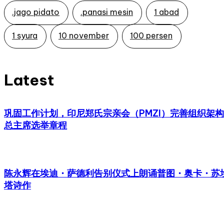
.jago pidato
.panasi mesin
1 abad
1 syura
10 november
100 persen
Latest
巩固工作计划，印尼郑氏宗亲会（PMZI）完善组织架
总主席选举章程
陈永辉在埃迪・萨德利告别仪式上朗诵普图・奥卡・苏
塔诗作