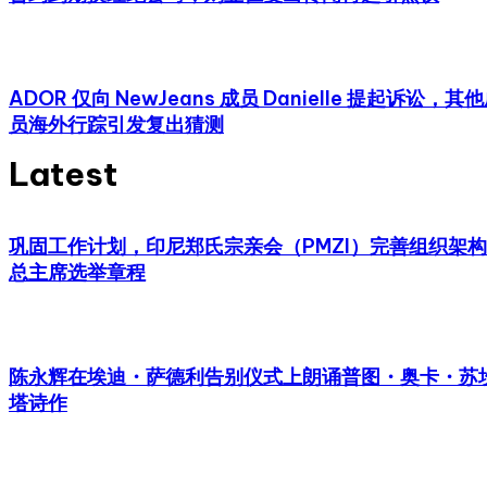
ADOR 仅向 NewJeans 成员 Danielle 提起诉讼，其
员海外行踪引发复出猜测
Latest
巩固工作计划，印尼郑氏宗亲会（PMZI）完善组织架
总主席选举章程
陈永辉在埃迪・萨德利告别仪式上朗诵普图・奥卡・苏
塔诗作