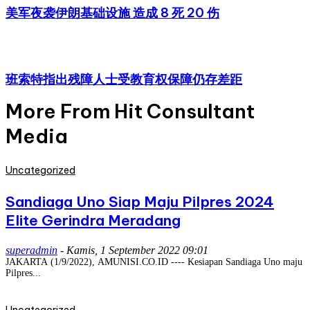
美军夜袭伊朗基础设施 造成 8 死 20 伤
班索特指出残障人士受教育权保障仍存差距
More From Hit Consultant
Media
Uncategorized
Sandiaga Uno Siap Maju Pilpres 2024
Elite Gerindra Meradang
superadmin
-
Kamis, 1 September 2022 09:01
JAKARTA (1/9/2022), AMUNISI.CO.ID ---- Kesiapan Sandiaga Uno maju
Pilpres...