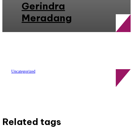
Gerindra
Meradang
Uncategorized
Kawasan Pecinan Glodok Eksis
dan Selalu Meriah Jelang Hari
Raya Imlek
Related tags