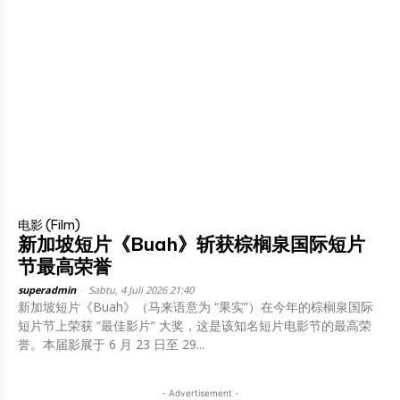
电影 (Film)
新加坡短片《Buah》斩获棕榈泉国际短片
节最高荣誉
superadmin
-
Sabtu, 4 Juli 2026 21:40
新加坡短片《Buah》（马来语意为 “果实”）在今年的棕榈泉国际
短片节上荣获 “最佳影片” 大奖，这是该知名短片电影节的最高荣
誉。本届影展于 6 月 23 日至 29...
- Advertisement -