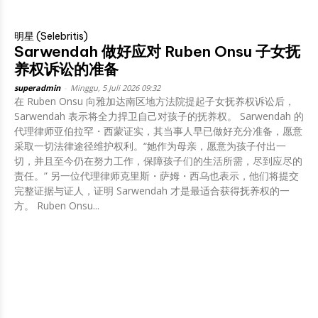
明星 (Selebritis)
Sarwendah 做好应对 Ruben Onsu 子女抚
养权诉讼的准备
superadmin
-
Minggu, 5 Juli 2026 09:32
在 Ruben Onsu 向雅加达南区地方法院提起子女抚养权诉讼后，
Sarwendah 表示将全力捍卫自己对孩子的抚养权。 Sarwendah 的
代理律师亚伯拉罕・西蒙证实，其当事人早已做好充分准备，愿意
采取一切法律途径维护权利。“她作为母亲，愿意为孩子付出一
切，并且至今仍在努力工作，保障孩子们的生活所需，尽到应尽的
责任。” 另一位代理律师克里斯・萨姆・西乌也表示，他们将提交
完整证据与证人，证明 Sarwendah 才是最适合获得抚养权的一
方。 Ruben Onsu...