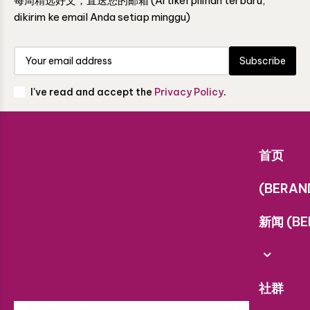
每周精选好文，直送您的邮箱 (Artikel pilihan terbaru,
dikirim ke email Anda setiap minggu)
Subscribe
I've read and accept the
Privacy Policy
.
首页
(BERAN
新闻 (BE
社群