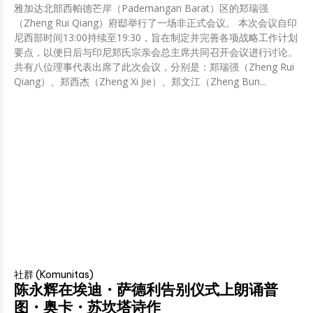
雅加达北部西帕德芒岸（Pademangan Barat）区的郑瑞强
（Zheng Rui Qiang）府邸举行了一场非正式会议。 本次会议自印
尼西部时间13:00持续至19:30，旨在制定并完善各项战略工作计划
要点，以便日后与印尼郑氏宗亲会总主席共同召开会议进行讨论。
共有八位理事代表出席了此次会议，分别是：郑瑞强（Zheng Rui
Qiang）、郑西杰（Zheng Xi Jie）、郑文江（Zheng Bun...
社群 (Komunitas)
陈永辉在埃迪・萨德利告别仪式上朗诵普
图・奥卡・苏坎塔诗作