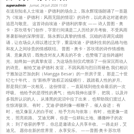
superadmin
-
Jumat, 24 Juli 2026 11:03
在送别知名人士埃迪・萨德利的场合上，陈永辉现场朗诵了一首题
为《埃迪・萨德利：风雨无阻的情谊》的诗作，以此表达对逝者的
追思与敬意。 这首诗由埃迪・萨德利的挚友 —— 诗人普图・奥
卡・苏坎塔专门创作，字里行间满是二人历经岁月考验、不受风雨
寒暑影响的深厚情谊。陈永辉以真挚的情感、沉稳的语调完成朗
诵，让在场众人得以透过文字，重温埃迪・萨德利生前的品格与他
和友人之间珍贵的情感联结。 普图・奥卡・苏坎塔的诗作情感饱
满、意象真切，既饱含对友人离去的不舍，也赞颂了这份跨越时
光、始终如一的真挚友谊，为这场告别仪式增添了一份深沉而动人
的诗意。 献给艾迪·萨德利 友谊，不因风雨与烈日而褪色 我们相识
于雅加达芒加勿刹（Mangga Besar）的一所房子里， 那是二十世
纪七十年代， 当“新秩序”政权正凶猛横行， 践踏着人性的岁月。
那是我们第一次相见， 这份情谊， 一直延续到他生命最后的一次
呼吸。 他给予的是理性的勇气； 他向我伸出援手， 把我， 以及许
多我所认识的人， 从漆黑的泥沼中拉了出来， 也帮助我们渡过人
生惊涛骇浪。 有时， 艾迪·萨德利像一根鞭子， 催人奋进； 有
时， 他又像盲人的白手杖， 给予方向与依靠； 有时， 他更像一道
光， 照亮前路。 艾迪兄啊， 你是一位耕耘土地、播撒种子的农
夫； 到了收获的季节， 你总是邀请众人共享丰收。 一路走好，艾
迪兄。 愿你在新的世界里， 永享安乐。 ——普图·奥卡·苏坎塔