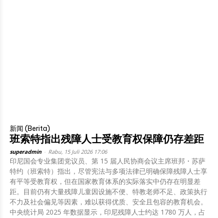
新闻 (Berita)
班索特指出残障人士受教育权保障仍存差距
superadmin
-
Rabu, 15 Juli 2026 17:06
印尼国会专业集团党议员、第 15 届人民协商会议主席班邦・苏萨
特约（班索特）指出，尽管宪法与多项法律已明确保障残障人士享
有平等受教育权，但在国家教育体系的实际落实中仍存在明显差
距。目前仍有大量残障儿童因设施不便、特教老师不足、政策执行
不力及社会偏见等因素，难以获得优质、安全且包容的教育机会。
中央统计局 2025 年数据显示，印尼残障人士约达 1780 万人，占