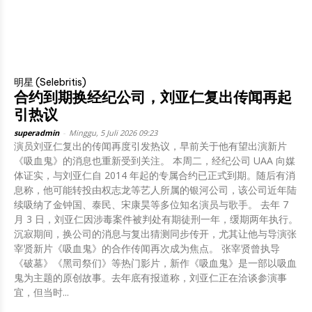
明星 (Selebritis)
合约到期换经纪公司，刘亚仁复出传闻再起
引热议
superadmin
-
Minggu, 5 Juli 2026 09:23
演员刘亚仁复出的传闻再度引发热议，早前关于他有望出演新片
《吸血鬼》的消息也重新受到关注。 本周二，经纪公司 UAA 向媒
体证实，与刘亚仁自 2014 年起的专属合约已正式到期。随后有消
息称，他可能转投由权志龙等艺人所属的银河公司，该公司近年陆
续吸纳了金钟国、泰民、宋康昊等多位知名演员与歌手。 去年 7
月 3 日，刘亚仁因涉毒案件被判处有期徒刑一年，缓期两年执行。
沉寂期间，换公司的消息与复出猜测同步传开，尤其让他与导演张
宰贤新片《吸血鬼》的合作传闻再次成为焦点。 张宰贤曾执导
《破墓》《黑司祭们》等热门影片，新作《吸血鬼》是一部以吸血
鬼为主题的原创故事。去年底有报道称，刘亚仁正在洽谈参演事
宜，但当时...