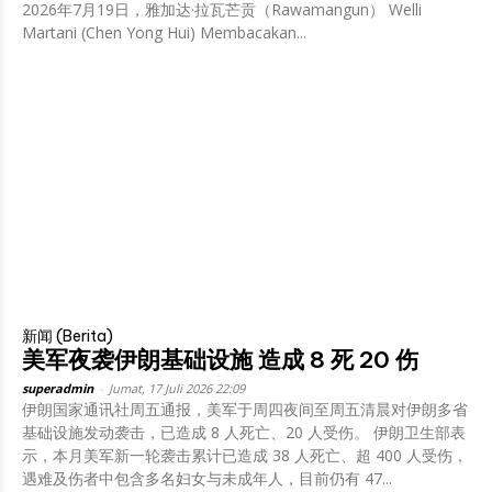
2026年7月19日，雅加达·拉瓦芒贡（Rawamangun） Welli
Martani (Chen Yong Hui) Membacakan...
新闻 (Berita)
美军夜袭伊朗基础设施 造成 8 死 20 伤
superadmin
-
Jumat, 17 Juli 2026 22:09
伊朗国家通讯社周五通报，美军于周四夜间至周五清晨对伊朗多省
基础设施发动袭击，已造成 8 人死亡、20 人受伤。 伊朗卫生部表
示，本月美军新一轮袭击累计已造成 38 人死亡、超 400 人受伤，
遇难及伤者中包含多名妇女与未成年人，目前仍有 47...