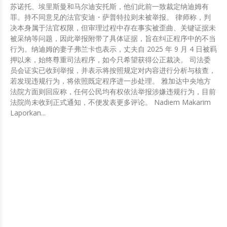
苏诺托、埃里斯曼和马尔迪安托斯，他们此前一致裁定纳迪姆有
罪。持不同意见的法官安迪・萨普特拉则未被举报。 律师称，判
决本身属于法官权限，但审理过程中存在事实被歪曲、关键证据未
被采纳等问题，因此举报附带了具体证据，旨在纠正程序中的不当
行为。纳迪姆的妻子弗兰卡也表示，丈夫自 2025 年 9 月 4 日被羁
押以来，始终尊重司法程序，如今只希望获得公正裁决。 司法委
员会证实已收到举报，并表示将按照规定对内容进行分析与核查，
若发现违规行为，将依照既定程序进一步处理。 雅加达中央地方
法院方面则回应称，任何公民均有权依法举报涉嫌违规行为，目前
法院尚未收到正式通知，不便发表更多评论。 Nadiem Makarim
Laporkan...