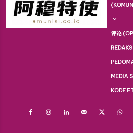
(KOMUN
评论 (OP
REDAKS
PEDOM
MEDIA S
KODE ET