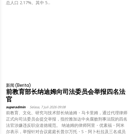
总人口 2.17%。其中 5...
新闻 (Berita)
前教育部长纳迪姆向司法委员会举报四名法
官
superadmin
-
Selasa, 7 Juli 2026 09:08
前教育、文化、研究与技术部长纳迪姆・马卡里姆，通过代理律师
正式向司法委员会提交举报，指控雅加达中央腐败刑事法院的四名
法官涉嫌违反职业道德规范。 纳迪姆的律师阿里・优素福・阿米
尔表示，举报针对合议庭庭长普尔万托・S・阿卜杜拉及三名成员