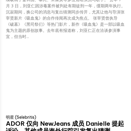
月 3 日，刘亚仁因涉毒案件被判处有期徒刑一年，缓期两年执行。
沉寂期间，换公司的消息与复出猜测同步传开，尤其让他与导演张
宰贤新片《吸血鬼》的合作传闻再次成为焦点。 张宰贤曾执导
《破墓》《黑司祭们》等热门影片，新作《吸血鬼》是一部以吸血
鬼为主题的原创故事。去年底有报道称，刘亚仁正在洽谈参演事
宜，但当时...
明星 (Selebritis)
ADOR 仅向 NewJeans 成员 Danielle 提起
诉讼，其他成员海外行踪引发复出猜测