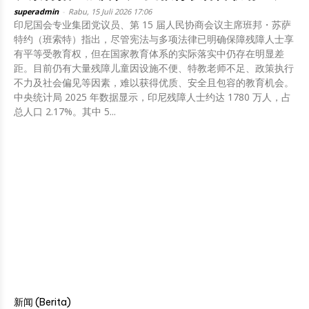
superadmin
-
Rabu, 15 Juli 2026 17:06
印尼国会专业集团党议员、第 15 届人民协商会议主席班邦・苏萨
特约（班索特）指出，尽管宪法与多项法律已明确保障残障人士享
有平等受教育权，但在国家教育体系的实际落实中仍存在明显差
距。目前仍有大量残障儿童因设施不便、特教老师不足、政策执行
不力及社会偏见等因素，难以获得优质、安全且包容的教育机会。
中央统计局 2025 年数据显示，印尼残障人士约达 1780 万人，占
总人口 2.17%。其中 5...
新闻 (Berita)