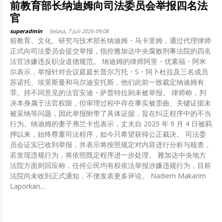
前教育部长纳迪姆向司法委员会举报四名法
官
superadmin
-
Selasa, 7 Juli 2026 09:08
前教育、文化、研究与技术部长纳迪姆・马卡里姆，通过代理律师
正式向司法委员会提交举报，指控雅加达中央腐败刑事法院的四名
法官涉嫌违反职业道德规范。 纳迪姆的律师阿里・优素福・阿米
尔表示，举报针对合议庭庭长普尔万托・S・阿卜杜拉及三名成员
苏诺托、埃里斯曼和马尔迪安托斯，他们此前一致裁定纳迪姆有
罪。持不同意见的法官安迪・萨普特拉则未被举报。 律师称，判
决本身属于法官权限，但审理过程中存在事实被歪曲、关键证据未
被采纳等问题，因此举报附带了具体证据，旨在纠正程序中的不当
行为。纳迪姆的妻子弗兰卡也表示，丈夫自 2025 年 9 月 4 日被羁
押以来，始终尊重司法程序，如今只希望获得公正裁决。 司法委
员会证实已收到举报，并表示将按照规定对内容进行分析与核查，
若发现违规行为，将依照既定程序进一步处理。 雅加达中央地方
法院方面则回应称，任何公民均有权依法举报涉嫌违规行为，目前
法院尚未收到正式通知，不便发表更多评论。 Nadiem Makarim
Laporkan...