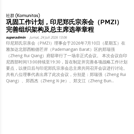
社群 (Komunitas)
巩固工作计划，印尼郑氏宗亲会（PMZI）
完善组织架构及总主席选举章程
superadmin
-
Jumat, 24 Juli 2026 13:06
印尼郑氏宗亲会（PMZI）理事会于2026年7月10日（星期五）在
雅加达北部西帕德芒岸（Pademangan Barat）区的郑瑞强
（Zheng Rui Qiang）府邸举行了一场非正式会议。 本次会议自印
尼西部时间13:00持续至19:30，旨在制定并完善各项战略工作计划
要点，以便日后与印尼郑氏宗亲会总主席共同召开会议进行讨论。
共有八位理事代表出席了此次会议，分别是：郑瑞强（Zheng Rui
Qiang）、郑西杰（Zheng Xi Jie）、郑文江（Zheng Bun...