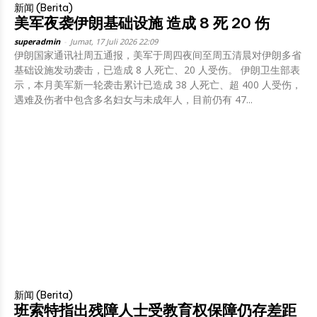
新闻 (Berita)
美军夜袭伊朗基础设施 造成 8 死 20 伤
superadmin
-
Jumat, 17 Juli 2026 22:09
伊朗国家通讯社周五通报，美军于周四夜间至周五清晨对伊朗多省
基础设施发动袭击，已造成 8 人死亡、20 人受伤。 伊朗卫生部表
示，本月美军新一轮袭击累计已造成 38 人死亡、超 400 人受伤，
遇难及伤者中包含多名妇女与未成年人，目前仍有 47...
新闻 (Berita)
班索特指出残障人士受教育权保障仍存差距