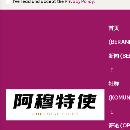
I've read and accept the
Privacy Policy
.
首页
(BERAN
新闻 (BE
社群
(KOMUN
评论 (OP