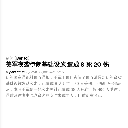
新闻 (Berita)
美军夜袭伊朗基础设施 造成 8 死 20 伤
superadmin
-
Jumat, 17 Juli 2026 22:09
伊朗国家通讯社周五通报，美军于周四夜间至周五清晨对伊朗多省
基础设施发动袭击，已造成 8 人死亡、20 人受伤。 伊朗卫生部表
示，本月美军新一轮袭击累计已造成 38 人死亡、超 400 人受伤，
遇难及伤者中包含多名妇女与未成年人，目前仍有 47...