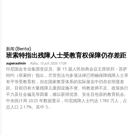
新闻 (Berita)
班索特指出残障人士受教育权保障仍存差距
superadmin
-
Rabu, 15 Juli 2026 17:06
印尼国会专业集团党议员、第 15 届人民协商会议主席班邦・苏萨
特约（班索特）指出，尽管宪法与多项法律已明确保障残障人士享
有平等受教育权，但在国家教育体系的实际落实中仍存在明显差
距。目前仍有大量残障儿童因设施不便、特教老师不足、政策执行
不力及社会偏见等因素，难以获得优质、安全且包容的教育机会。
中央统计局 2025 年数据显示，印尼残障人士约达 1780 万人，占
总人口 2.17%。其中 5...