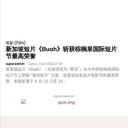
电影 (Film)
新加坡短片《Buah》斩获棕榈泉国际短片
节最高荣誉
superadmin
-
Sabtu, 4 Juli 2026 21:40
新加坡短片《Buah》（马来语意为 “果实”）在今年的棕榈泉国际
短片节上荣获 “最佳影片” 大奖，这是该知名短片电影节的最高荣
誉。本届影展于 6 月 23 日至 29...
- Advertisement -