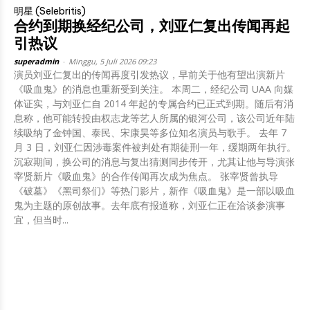
明星 (Selebritis)
合约到期换经纪公司，刘亚仁复出传闻再起
引热议
superadmin
-
Minggu, 5 Juli 2026 09:23
演员刘亚仁复出的传闻再度引发热议，早前关于他有望出演新片
《吸血鬼》的消息也重新受到关注。 本周二，经纪公司 UAA 向媒
体证实，与刘亚仁自 2014 年起的专属合约已正式到期。随后有消
息称，他可能转投由权志龙等艺人所属的银河公司，该公司近年陆
续吸纳了金钟国、泰民、宋康昊等多位知名演员与歌手。 去年 7
月 3 日，刘亚仁因涉毒案件被判处有期徒刑一年，缓期两年执行。
沉寂期间，换公司的消息与复出猜测同步传开，尤其让他与导演张
宰贤新片《吸血鬼》的合作传闻再次成为焦点。 张宰贤曾执导
《破墓》《黑司祭们》等热门影片，新作《吸血鬼》是一部以吸血
鬼为主题的原创故事。去年底有报道称，刘亚仁正在洽谈参演事
宜，但当时...