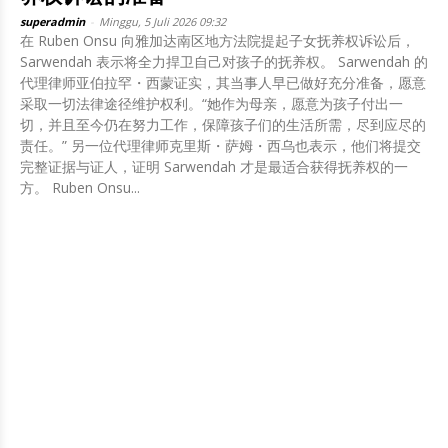
superadmin
-
Minggu, 5 Juli 2026 09:32
在 Ruben Onsu 向雅加达南区地方法院提起子女抚养权诉讼后，
Sarwendah 表示将全力捍卫自己对孩子的抚养权。 Sarwendah 的
代理律师亚伯拉罕・西蒙证实，其当事人早已做好充分准备，愿意
采取一切法律途径维护权利。“她作为母亲，愿意为孩子付出一
切，并且至今仍在努力工作，保障孩子们的生活所需，尽到应尽的
责任。” 另一位代理律师克里斯・萨姆・西乌也表示，他们将提交
完整证据与证人，证明 Sarwendah 才是最适合获得抚养权的一
方。 Ruben Onsu...