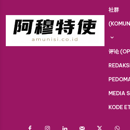
社群
(KOMUN
评论 (OP
REDAKS
PEDOM
MEDIA S
KODE ET