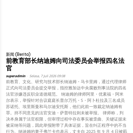
新闻 (Berita)
前教育部长纳迪姆向司法委员会举报四名法
官
superadmin
-
Selasa, 7 Juli 2026 09:08
前教育、文化、研究与技术部长纳迪姆・马卡里姆，通过代理律师
正式向司法委员会提交举报，指控雅加达中央腐败刑事法院的四名
法官涉嫌违反职业道德规范。 纳迪姆的律师阿里・优素福・阿米
尔表示，举报针对合议庭庭长普尔万托・S・阿卜杜拉及三名成员
苏诺托、埃里斯曼和马尔迪安托斯，他们此前一致裁定纳迪姆有
罪。持不同意见的法官安迪・萨普特拉则未被举报。 律师称，判
决本身属于法官权限，但审理过程中存在事实被歪曲、关键证据未
被采纳等问题，因此举报附带了具体证据，旨在纠正程序中的不当
行为。纳迪姆的妻子弗兰卡也表示，丈夫自 2025 年 9 月 4 日被羁