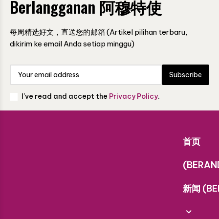
Berlangganan 阿穆特使
每周精选好文，直送您的邮箱 (Artikel pilihan terbaru,
dikirim ke email Anda setiap minggu)
Subscribe
I've read and accept the
Privacy Policy
.
首页
(BERAN
新闻 (BE