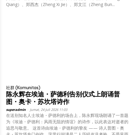
Qiang）、郑西杰（Zheng Xi Jie）、郑文江（Zheng Bun...
社群 (Komunitas)
陈永辉在埃迪・萨德利告别仪式上朗诵普
图・奥卡・苏坎塔诗作
superadmin
-
Jumat, 24 Juli 2026 11:03
在送别知名人士埃迪・萨德利的场合上，陈永辉现场朗诵了一首题
为《埃迪・萨德利：风雨无阻的情谊》的诗作，以此表达对逝者的
追思与敬意。 这首诗由埃迪・萨德利的挚友 —— 诗人普图・奥
卡・苏坎塔专门创作，字里行间满是二人历经岁月考验、不受风雨