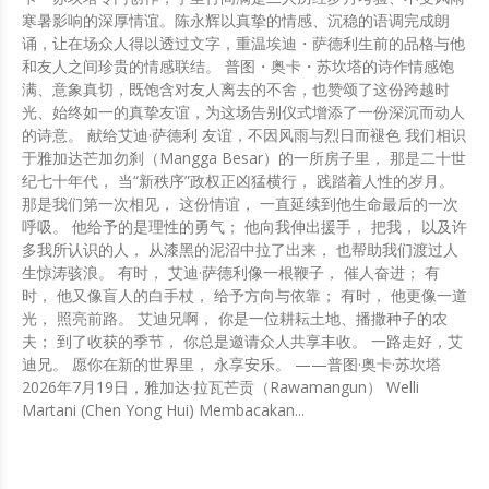
寒暑影响的深厚情谊。陈永辉以真挚的情感、沉稳的语调完成朗
诵，让在场众人得以透过文字，重温埃迪・萨德利生前的品格与他
和友人之间珍贵的情感联结。 普图・奥卡・苏坎塔的诗作情感饱
满、意象真切，既饱含对友人离去的不舍，也赞颂了这份跨越时
光、始终如一的真挚友谊，为这场告别仪式增添了一份深沉而动人
的诗意。 献给艾迪·萨德利 友谊，不因风雨与烈日而褪色 我们相识
于雅加达芒加勿刹（Mangga Besar）的一所房子里， 那是二十世
纪七十年代， 当“新秩序”政权正凶猛横行， 践踏着人性的岁月。
那是我们第一次相见， 这份情谊， 一直延续到他生命最后的一次
呼吸。 他给予的是理性的勇气； 他向我伸出援手， 把我， 以及许
多我所认识的人， 从漆黑的泥沼中拉了出来， 也帮助我们渡过人
生惊涛骇浪。 有时， 艾迪·萨德利像一根鞭子， 催人奋进； 有
时， 他又像盲人的白手杖， 给予方向与依靠； 有时， 他更像一道
光， 照亮前路。 艾迪兄啊， 你是一位耕耘土地、播撒种子的农
夫； 到了收获的季节， 你总是邀请众人共享丰收。 一路走好，艾
迪兄。 愿你在新的世界里， 永享安乐。 ——普图·奥卡·苏坎塔
2026年7月19日，雅加达·拉瓦芒贡（Rawamangun） Welli
Martani (Chen Yong Hui) Membacakan...