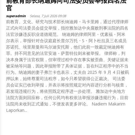
前教育部长纳迪姆向司法委员会举报四名法
官
superadmin
-
Selasa, 7 Juli 2026 09:08
前教育、文化、研究与技术部长纳迪姆・马卡里姆，通过代理律师
正式向司法委员会提交举报，指控雅加达中央腐败刑事法院的四名
法官涉嫌违反职业道德规范。 纳迪姆的律师阿里・优素福・阿米
尔表示，举报针对合议庭庭长普尔万托・S・阿卜杜拉及三名成员
苏诺托、埃里斯曼和马尔迪安托斯，他们此前一致裁定纳迪姆有
罪。持不同意见的法官安迪・萨普特拉则未被举报。 律师称，判
决本身属于法官权限，但审理过程中存在事实被歪曲、关键证据未
被采纳等问题，因此举报附带了具体证据，旨在纠正程序中的不当
行为。纳迪姆的妻子弗兰卡也表示，丈夫自 2025 年 9 月 4 日被羁
押以来，始终尊重司法程序，如今只希望获得公正裁决。 司法委
员会证实已收到举报，并表示将按照规定对内容进行分析与核查，
若发现违规行为，将依照既定程序进一步处理。 雅加达中央地方
法院方面则回应称，任何公民均有权依法举报涉嫌违规行为，目前
法院尚未收到正式通知，不便发表更多评论。 Nadiem Makarim
Laporkan...