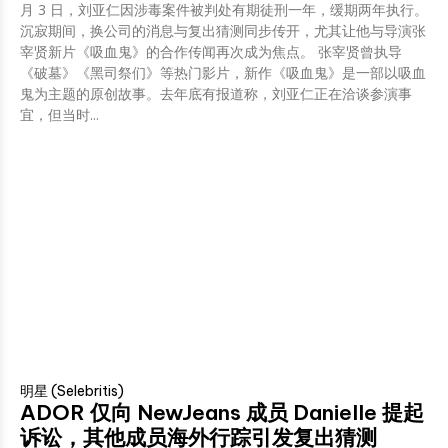
月 3 日，刘亚仁因涉毒案件被判处有期徒刑一年，缓期两年执行。
沉寂期间，换公司的消息与复出猜测同步传开，尤其让他与导演张
宰贤新片《吸血鬼》的合作传闻再次成为焦点。 张宰贤曾执导
《破墓》《黑司祭们》等热门影片，新作《吸血鬼》是一部以吸血
鬼为主题的原创故事。去年底有报道称，刘亚仁正在洽谈参演事
宜，但当时...
明星 (Selebritis)
ADOR 仅向 NewJeans 成员 Danielle 提起
诉讼，其他成员海外行踪引发复出猜测