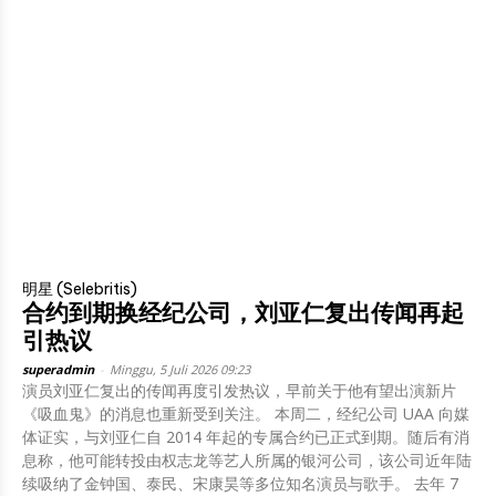
明星 (Selebritis)
合约到期换经纪公司，刘亚仁复出传闻再起
引热议
superadmin
-
Minggu, 5 Juli 2026 09:23
演员刘亚仁复出的传闻再度引发热议，早前关于他有望出演新片
《吸血鬼》的消息也重新受到关注。 本周二，经纪公司 UAA 向媒
体证实，与刘亚仁自 2014 年起的专属合约已正式到期。随后有消
息称，他可能转投由权志龙等艺人所属的银河公司，该公司近年陆
续吸纳了金钟国、泰民、宋康昊等多位知名演员与歌手。 去年 7