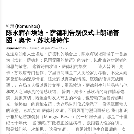
社群 (Komunitas)
陈永辉在埃迪・萨德利告别仪式上朗诵普
图・奥卡・苏坎塔诗作
superadmin
-
Jumat, 24 Juli 2026 11:03
在送别知名人士埃迪・萨德利的场合上，陈永辉现场朗诵了一首题
为《埃迪・萨德利：风雨无阻的情谊》的诗作，以此表达对逝者的
追思与敬意。 这首诗由埃迪・萨德利的挚友 —— 诗人普图・奥
卡・苏坎塔专门创作，字里行间满是二人历经岁月考验、不受风雨
寒暑影响的深厚情谊。陈永辉以真挚的情感、沉稳的语调完成朗
诵，让在场众人得以透过文字，重温埃迪・萨德利生前的品格与他
和友人之间珍贵的情感联结。 普图・奥卡・苏坎塔的诗作情感饱
满、意象真切，既饱含对友人离去的不舍，也赞颂了这份跨越时
光、始终如一的真挚友谊，为这场告别仪式增添了一份深沉而动人
的诗意。 献给艾迪·萨德利 友谊，不因风雨与烈日而褪色 我们相识
于雅加达芒加勿刹（Mangga Besar）的一所房子里， 那是二十世
纪七十年代， 当“新秩序”政权正凶猛横行， 践踏着人性的岁月。
那是我们第一次相见， 这份情谊， 一直延续到他生命最后的一次