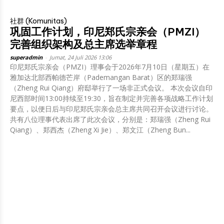
社群 (Komunitas)
巩固工作计划，印尼郑氏宗亲会（PMZI）
完善组织架构及总主席选举章程
superadmin
-
Jumat, 24 Juli 2026 13:06
印尼郑氏宗亲会（PMZI）理事会于2026年7月10日（星期五）在
雅加达北部西帕德芒岸（Pademangan Barat）区的郑瑞强
（Zheng Rui Qiang）府邸举行了一场非正式会议。 本次会议自印
尼西部时间13:00持续至19:30，旨在制定并完善各项战略工作计划
要点，以便日后与印尼郑氏宗亲会总主席共同召开会议进行讨论。
共有八位理事代表出席了此次会议，分别是：郑瑞强（Zheng Rui
Qiang）、郑西杰（Zheng Xi Jie）、郑文江（Zheng Bun...