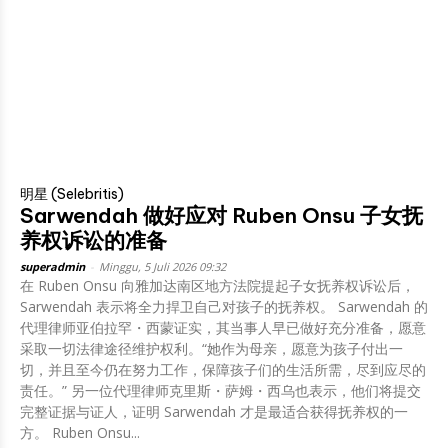
明星 (Selebritis)
Sarwendah 做好应对 Ruben Onsu 子女抚
养权诉讼的准备
superadmin
-
Minggu, 5 Juli 2026 09:32
在 Ruben Onsu 向雅加达南区地方法院提起子女抚养权诉讼后，
Sarwendah 表示将全力捍卫自己对孩子的抚养权。 Sarwendah 的
代理律师亚伯拉罕・西蒙证实，其当事人早已做好充分准备，愿意
采取一切法律途径维护权利。“她作为母亲，愿意为孩子付出一
切，并且至今仍在努力工作，保障孩子们的生活所需，尽到应尽的
责任。” 另一位代理律师克里斯・萨姆・西乌也表示，他们将提交
完整证据与证人，证明 Sarwendah 才是最适合获得抚养权的一
方。 Ruben Onsu...