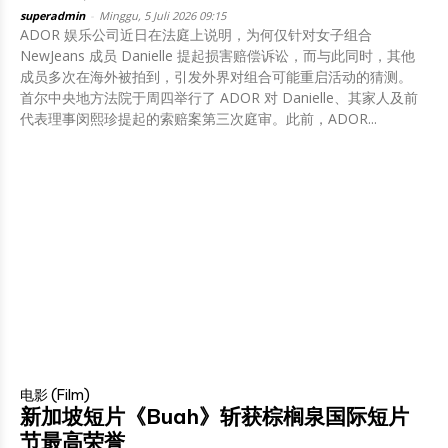
superadmin
-
Minggu, 5 Juli 2026 09:15
ADOR 娱乐公司近日在法庭上说明，为何仅针对女子组合
NewJeans 成员 Danielle 提起损害赔偿诉讼，而与此同时，其他
成员多次在海外被拍到，引发外界对组合可能重启活动的猜测。
首尔中央地方法院于周四举行了 ADOR 对 Danielle、其家人及前
代表理事闵熙珍提起的索赔案第三次庭审。此前，ADOR...
电影 (Film)
新加坡短片《Buah》斩获棕榈泉国际短片
节最高荣誉