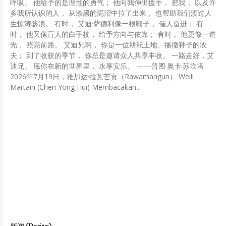
呼吸。 他给予的是理性的勇气； 他向我伸出援手， 把我， 以及许
多我所认识的人， 从漆黑的泥沼中拉了出来， 也帮助我们渡过人
生惊涛骇浪。 有时， 艾迪·萨德利像一根鞭子， 催人奋进； 有
时， 他又像盲人的白手杖， 给予方向与依靠； 有时， 他更像一道
光， 照亮前路。 艾迪兄啊， 你是一位耕耘土地、播撒种子的农
夫； 到了收获的季节， 你总是邀请众人共享丰收。 一路走好，艾
迪兄。 愿你在新的世界里， 永享安乐。 ——普图·奥卡·苏坎塔
2026年7月19日，雅加达·拉瓦芒贡（Rawamangun） Welli
Martani (Chen Yong Hui) Membacakan...