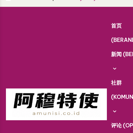
首页
(BERAN
新闻 (BE
社群
(KOMUN
评论 (OP