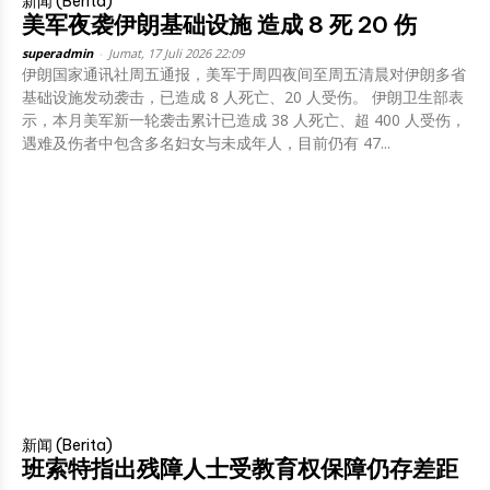
新闻 (Berita)
美军夜袭伊朗基础设施 造成 8 死 20 伤
superadmin
-
Jumat, 17 Juli 2026 22:09
伊朗国家通讯社周五通报，美军于周四夜间至周五清晨对伊朗多省
基础设施发动袭击，已造成 8 人死亡、20 人受伤。 伊朗卫生部表
示，本月美军新一轮袭击累计已造成 38 人死亡、超 400 人受伤，
遇难及伤者中包含多名妇女与未成年人，目前仍有 47...
新闻 (Berita)
班索特指出残障人士受教育权保障仍存差距