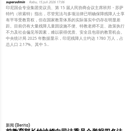
superadmin
-
Rabu, 15 Juli 2026 17:06
印尼国会专业集团党议员、第 15 届人民协商会议主席班邦・苏萨
特约（班索特）指出，尽管宪法与多项法律已明确保障残障人士享
有平等受教育权，但在国家教育体系的实际落实中仍存在明显差
距。目前仍有大量残障儿童因设施不便、特教老师不足、政策执行
不力及社会偏见等因素，难以获得优质、安全且包容的教育机会。
中央统计局 2025 年数据显示，印尼残障人士约达 1780 万人，占
总人口 2.17%。其中 5...
新闻 (Berita)