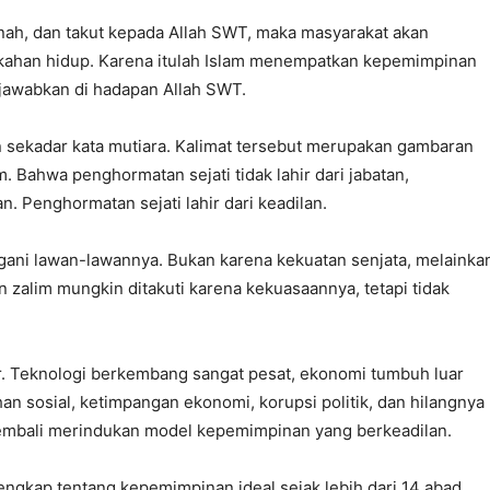
anah, dan takut kepada Allah SWT, maka masyarakat akan
kahan hidup. Karena itulah Islam menempatkan kepemimpinan
jawabkan di hadapan Allah SWT.
n sekadar kata mutiara. Kalimat tersebut merupakan gambaran
 Bahwa penghormatan sejati tidak lahir dari jabatan,
 Penghormatan sejati lahir dari keadilan.
egani lawan-lawannya. Bukan karena kekuatan senjata, melainka
n zalim mungkin ditakuti karena kekuasaannya, tetapi tidak
r. Teknologi berkembang sangat pesat, ekonomi tumbuh luar
an sosial, ketimpangan ekonomi, korupsi politik, dan hilangnya
a kembali merindukan model kepemimpinan yang berkeadilan.
ngkap tentang kepemimpinan ideal sejak lebih dari 14 abad