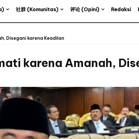
a)
社群 (Komunitas)
评论 (Opini)
Redaksi
h, Disegani karena Keadilan
mati karena Amanah, Dis