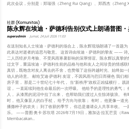
此次会议，分别是：郑瑞强（Zheng Rui Qiang）、郑西杰（Zheng Xi J
社群 (Komunitas)
陈永辉在埃迪・萨德利告别仪式上朗诵普图・
superadmin
-
Jumat, 24 Juli 2026 11:03
在送别知名人士埃迪・萨德利的场合上，陈永辉现场朗诵了一首题为
此表达对逝者的追思与敬意。 这首诗由埃迪・萨德利的挚友 —— 
二人历经岁月考验、不受风雨寒暑影响的深厚情谊。陈永辉以真挚的
过文字，重温埃迪・萨德利生前的品格与他和友人之间珍贵的情感联
真切，既饱含对友人离去的不舍，也赞颂了这份跨越时光、始终如一
动人的诗意。 献给艾迪·萨德利 友谊，不因风雨与烈日而褪色 我们相识于雅加达芒加勿刹（Mangga Besar）的一所
房子里， 那是二十世纪七十年代， 当“新秩序”政权正凶猛横行， 践
谊， 一直延续到他生命最后的一次呼吸。 他给予的是理性的勇气； 
人， 从漆黑的泥沼中拉了出来， 也帮助我们渡过人生惊涛骇浪。 有时
时， 他又像盲人的白手杖， 给予方向与依靠； 有时， 他更像一道光
播撒种子的农夫； 到了收获的季节， 你总是邀请众人共享丰收。 一
乐。 ——普图·奥卡·苏坎塔 2026年7月19日，雅加达·拉瓦芒贡（Rawamangun）
Membacakan...