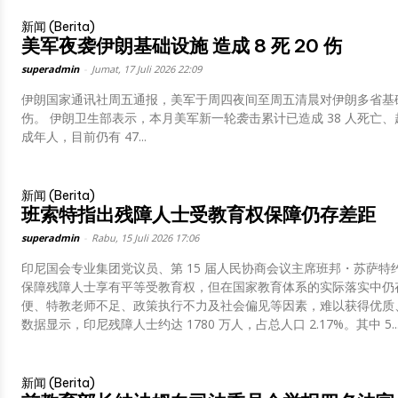
新闻 (Berita)
美军夜袭伊朗基础设施 造成 8 死 20 伤
superadmin
-
Jumat, 17 Juli 2026 22:09
伊朗国家通讯社周五通报，美军于周四夜间至周五清晨对伊朗多省基础设
伤。 伊朗卫生部表示，本月美军新一轮袭击累计已造成 38 人死亡、超 400 人受伤，遇难及伤者中包含多名妇女与未
成年人，目前仍有 47...
新闻 (Berita)
班索特指出残障人士受教育权保障仍存差距
superadmin
-
Rabu, 15 Juli 2026 17:06
印尼国会专业集团党议员、第 15 届人民协商会议主席班邦・苏萨
保障残障人士享有平等受教育权，但在国家教育体系的实际落实中仍
便、特教老师不足、政策执行不力及社会偏见等因素，难以获得优质、安全且包容的教育
数据显示，印尼残障人士约达 1780 万人，占总人口 2.17%。其中 5..
新闻 (Berita)