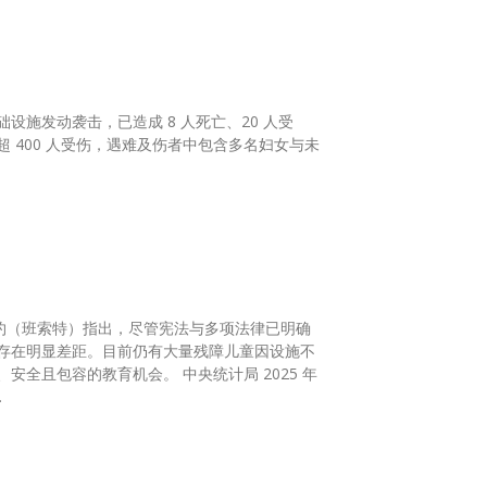
施发动袭击，已造成 8 人死亡、20 人受
特约（班索特）指出，尽管宪法与多项法律已明确
存在明显差距。目前仍有大量残障儿童因设施不
机会。 中央统计局 2025 年
.