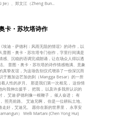
ie）、郑文江（Zheng Bun...
奥卡・苏坎塔诗作
《埃迪・萨德利：风雨无阻的情谊》的诗作，以
诗人普图・奥卡・苏坎塔专门创作，字里行间满是
情感、沉稳的语调完成朗诵，让在场众人得以透
结。 普图・奥卡・苏坎塔的诗作情感饱满、意象
的真挚友谊，为这场告别仪式增添了一份深沉而
踏着人性的岁月。 那是我们第一次相见， 这份情
他向我伸出援手， 把我， 以及许多我所认识的
， 艾迪·萨德利像一根鞭子， 催人奋进； 有
， 照亮前路。 艾迪兄啊， 你是一位耕耘土地、
路走好，艾迪兄。 愿你在新的世界里， 永享安
 Welli Martani (Chen Yong Hui)