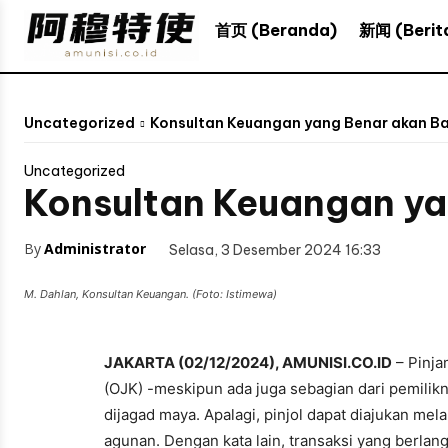
新闻 (Berit
首页 (Beranda)
Uncategorized
Konsultan Keuangan yang Benar akan Bant
Uncategorized
Konsultan Keuangan yan
By
Administrator
Selasa, 3 Desember 2024 16:33
M. Dahlan, Konsultan Keuangan. (Foto: Istimewa)
JAKARTA (02/12/2024), AMUNISI.CO.ID
– Pinjam
(OJK) -meskipun ada juga sebagian dari pemili
dijagad maya. Apalagi, pinjol dapat diajukan mel
agunan. Dengan kata lain, transaksi yang berlang