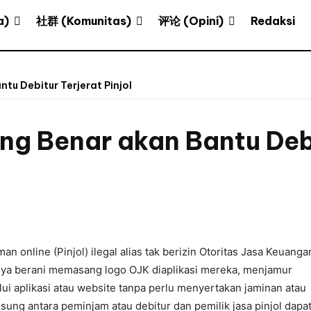
a)
社群 (Komunitas)
评论 (Opini)
Redaksi
u Debitur Terjerat Pinjol
g Benar akan Bantu Debit
an online (Pinjol) ilegal alias tak berizin Otoritas Jasa Keuanga
knya berani memasang logo OJK diaplikasi mereka, menjamur
alui aplikasi atau website tanpa perlu menyertakan jaminan atau
sung antara peminjam atau debitur dan pemilik jasa pinjol dapa