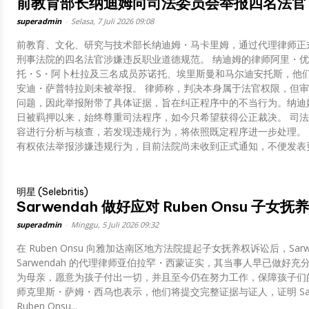
前教育部长纳迪姆向司法委员会举报四名法官
superadmin
-
Selasa, 7 Juli 2026 09:08
前教育、文化、研究与技术部长纳迪姆・马卡里姆，通过代理律师正
刑事法院的四名法官涉嫌违反职业道德规范。 纳迪姆的律师阿里・优素福・阿米尔表示，举报针对合议庭庭长普尔万
托・S・阿卜杜拉及三名成员苏诺托、埃里斯曼和马尔迪安托斯，他
安迪・萨普特拉则未被举报。 律师称，判决本身属于法官权限，但审理过程中存在事实被歪曲、关键证据未被采纳等
问题，因此举报附带了具体证据，旨在纠正程序中的不当行为。纳迪姆的妻
日被羁押以来，始终尊重司法程序，如今只希望获得公正裁决。 司法委员会证实已收到举报，并表示将按照规定对内
容进行分析与核查，若发现违规行为，将依照既定程序进一步处理。 雅加达中央地方法院方面则回应称，任何公民均
明星 (Selebritis)
Sarwendah 做好应对 Ruben Onsu 子
superadmin
-
Minggu, 5 Juli 2026 09:32
在 Ruben Onsu 向雅加达南区地方法院提起子女抚养权诉讼后，Sa
Sarwendah 的代理律师亚伯拉罕・西蒙证实，其当事人早已做好
为母亲，愿意为孩子付出一切，并且至今仍在努力工作，保障孩子们的生活所需
师克里斯・萨姆・西乌也表示，他们将提交完整证据与证人，证明 Sar
Ruben Onsu...