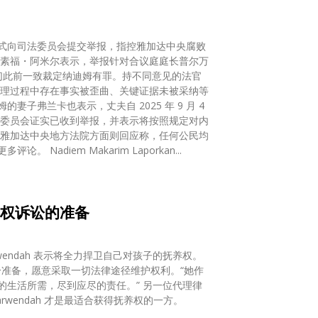
式向司法委员会提交举报，指控雅加达中央腐败
们此前一致裁定纳迪姆有罪。持不同意见的法官
子弗兰卡也表示，丈夫自 2025 年 9 月 4
有权依法举报涉嫌违规行为，目前法院尚未收到正式通知，不便发表更多评论。 Nadiem Makarim Laporkan...
女抚养权诉讼的准备
rwendah 表示将全力捍卫自己对孩子的抚养权。
充分准备，愿意采取一切法律途径维护权利。“她作
，尽到应尽的责任。” 另一位代理律
wendah 才是最适合获得抚养权的一方。