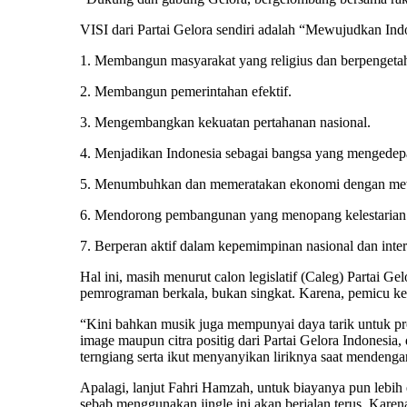
VISI dari Partai Gelora sendiri adalah “Mewujudkan In
1. Membangun masyarakat yang religius dan berpengeta
2. Membangun pemerintahan efektif.
3. Mengembangkan kekuatan pertahanan nasional.
4. Menjadikan Indonesia sebagai bangsa yang mengedepa
5. Menumbuhkan dan memeratakan ekonomi dengan me
6. Mendorong pembangunan yang menopang kelestarian
7. Berperan aktif dalam kepemimpinan nasional dan inter
Hal ini, masih menurut calon legislatif (Caleg) Partai G
pemrograman berkala, bukan singkat. Karena, pemicu kete
“Kini bahkan musik juga mempunyai daya tarik untuk prom
image maupun citra positig dari Partai Gelora Indonesi
terngiang serta ikut menyanyikan liriknya saat mendenga
Apalagi, lanjut Fahri Hamzah, untuk biayanya pun lebih 
sebab menggunakan jingle ini akan berjalan terus. Kar