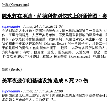
社群 (Komunitas)
陈永辉在埃迪・萨德利告别仪式上朗诵普图・
superadmin
-
Jumat, 24 Juli 2026 11:03
在送别知名人士埃迪・萨德利的场合上，陈永辉现场朗诵了一首题为《埃
作，字里行间满是二人历经岁月考验、不受风雨寒暑影响的深厚情谊。
奥卡・苏坎塔的诗作情感饱满、意象真切，既饱含对友人离去的不舍，也赞颂了这份跨越时光
我们相识于雅加达芒加勿刹（Mangga Besar）的一所房子里， 那
予的是理性的勇气； 他向我伸出援手， 把我， 以及许多我所认识的人，
方向与依靠； 有时， 他更像一道光， 照亮前路。 艾迪兄啊， 你是一
卡·苏坎塔 2026年7月19日，雅加达·拉瓦芒贡（Rawamangun） Welli Martani (C
新闻 (Berita)
美军夜袭伊朗基础设施 造成 8 死 20 伤
superadmin
-
Jumat, 17 Juli 2026 22:09
伊朗国家通讯社周五通报，美军于周四夜间至周五清晨对伊朗多省基础设施发动袭击，已造成 8 人死亡、20 人受伤。 伊朗卫生部表示
多名妇女与未成年人，目前仍有 47...