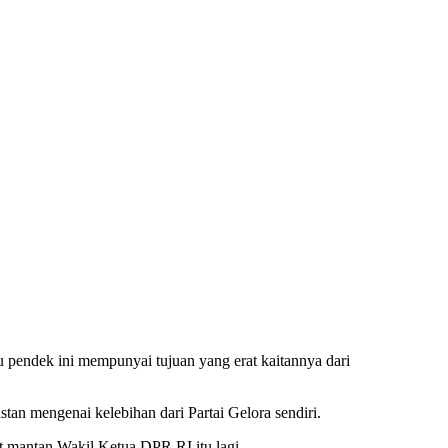
 pendek ini mempunyai tujuan yang erat kaitannya dari
stan mengenai kelebihan dari Partai Gelora sendiri.
 mantan Wakil Ketua DPR RI itu lagi.