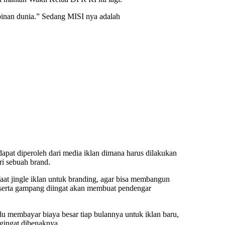
pinan dunia.” Sedang MISI nya adalah
 dapat diperoleh dari media iklan dimana harus dilakukan
ri sebuah brand.
aat jingle iklan untuk branding, agar bisa membangun
n serta gampang diingat akan membuat pendengar
rlu membayar biaya besar tiap bulannya untuk iklan baru,
gingat dibenaknya.