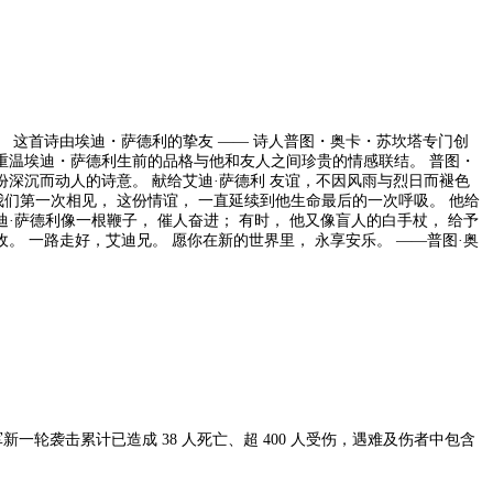
 这首诗由埃迪・萨德利的挚友 —— 诗人普图・奥卡・苏坎塔专门创
重温埃迪・萨德利生前的品格与他和友人之间珍贵的情感联结。 普图・
友谊，不因风雨与烈日而褪色
那是我们第一次相见， 这份情谊， 一直延续到他生命最后的一次呼吸。 他给
·萨德利像一根鞭子， 催人奋进； 有时， 他又像盲人的白手杖， 给予
。 一路走好，艾迪兄。 愿你在新的世界里， 永享安乐。 ——普图·奥