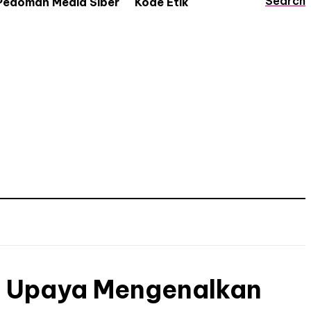
Search
Pedoman Media Siber
Kode Etik
h: Upaya Mengenalkan