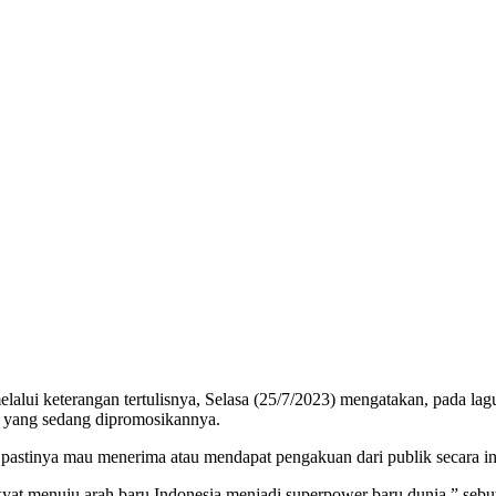
ui keterangan tertulisnya, Selasa (25/7/2023) mengatakan, pada lagu
si) yang sedang dipromosikannya.
ora pastinya mau menerima atau mendapat pengakuan dari publik secara in
t menuju arah baru Indonesia menjadi superpower baru dunia,” sebut