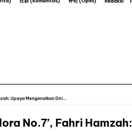
ita)
社群 (Komunitas)
评论 (Opini)
Redaksi
mzah: Upaya Mengenalkan Diri...
elora No.7’, Fahri Hamza