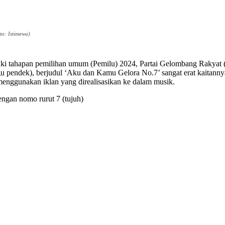
o: Istimewa)
 tahapan pemilihan umum (Pemilu) 2024, Partai Gelombang Rakyat (G
agu pendek), berjudul ‘Aku dan Kamu Gelora No.7’ sangat erat kaitann
at menggunakan iklan yang direalisasikan ke dalam musik.
dengan nomo rurut 7 (tujuh)