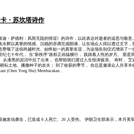
奥卡・苏坎塔诗作
迪・萨德利：风雨无阻的情谊》的诗作，以此表达对逝者的追思与敬意。
陈永辉以真挚的情感、沉稳的语调完成朗诵，让在场众人得以透过文字，
、始终如一的真挚友谊，为这场告别仪式增添了一份深沉而动人的诗意。 献给艾迪·萨德利 
是二十世纪七十年代， 当“新秩序”政权正凶猛横行， 践踏着人性的岁月。 
 从漆黑的泥沼中拉了出来， 也帮助我们渡过人生惊涛骇浪。 有时， 艾迪
位耕耘土地、播撒种子的农夫； 到了收获的季节， 你总是邀请众人共享丰收
hen Yong Hui) Membacakan...
，本月美军新一轮袭击累计已造成 38 人死亡、超 400 人受伤，遇难及伤者中包含