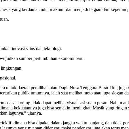
donesia yang berdaulat, adil, makmur dan menjadi bagian dari kepemim
huan.
nkan inovasi sains dan teknologi.
wujudkan sumber pertumbuhan ekonomi baru.
 lingkungan.
nasional.
elora untuk daerah pemilihan atau Dapil Nusa Tenggara Barat I itu, juga
rtarikan publik umumnya, ialah saat melihat moto atau juga slogan da
osi saat orang tidak dapat melihat visualisasi suatu pesan. Nah, manf
a, dimana kekuatannya juga bisa semakin meningkat. Musik yang ringa
rkan lagunya,” ujarnya.
efektif, dimana bisa dipakai dalam jangka waktu panjang, dan tidak pe
ena lagunya yang nyaman didengar, maka pendengar juga akan terus men