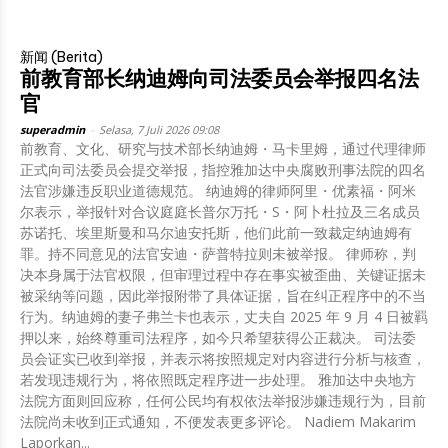
新闻 (Berita)
前教育部长纳迪姆向司法委员会举报四名法
官
superadmin
-
Selasa, 7 Juli 2026 09:08
前教育、文化、研究与技术部长纳迪姆・马卡里姆，通过代理律师
正式向司法委员会提交举报，指控雅加达中央腐败刑事法院的四名
法官涉嫌违反职业道德规范。 纳迪姆的律师阿里・优素福・阿米
尔表示，举报针对合议庭庭长普尔万托・S・阿卜杜拉及三名成员
苏诺托、埃里斯曼和马尔迪安托斯，他们此前一致裁定纳迪姆有
罪。持不同意见的法官安迪・萨普特拉则未被举报。 律师称，判
决本身属于法官权限，但审理过程中存在事实被歪曲、关键证据未
被采纳等问题，因此举报附带了具体证据，旨在纠正程序中的不当
行为。纳迪姆的妻子弗兰卡也表示，丈夫自 2025 年 9 月 4 日被羁
押以来，始终尊重司法程序，如今只希望获得公正裁决。 司法委
员会证实已收到举报，并表示将按照规定对内容进行分析与核查，
若发现违规行为，将依照既定程序进一步处理。 雅加达中央地方
法院方面则回应称，任何公民均有权依法举报涉嫌违规行为，目前
法院尚未收到正式通知，不便发表更多评论。 Nadiem Makarim
Laporkan...