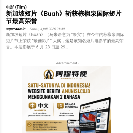
电影 (Film)
新加坡短片《Buah》斩获棕榈泉国际短片
节最高荣誉
superadmin
-
Sabtu, 4 Juli 2026 21:40
新加坡短片《Buah》（马来语意为 “果实”）在今年的棕榈泉国际
短片节上荣获 “最佳影片” 大奖，这是该知名短片电影节的最高荣
誉。本届影展于 6 月 23 日至 29...
- Advertisement -