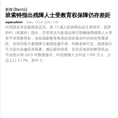
新闻 (Berita)
班索特指出残障人士受教育权保障仍存差距
superadmin
-
Rabu, 15 Juli 2026 17:06
印尼国会专业集团党议员、第 15 届人民协商会议主席班邦・苏萨
特约（班索特）指出，尽管宪法与多项法律已明确保障残障人士享
有平等受教育权，但在国家教育体系的实际落实中仍存在明显差
距。目前仍有大量残障儿童因设施不便、特教老师不足、政策执行
不力及社会偏见等因素，难以获得优质、安全且包容的教育机会。
中央统计局 2025 年数据显示，印尼残障人士约达 1780 万人，占
总人口 2.17%。其中 5...