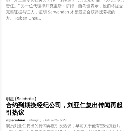
责任。” 另一位代理律师克里斯・萨姆・西乌也表示，他们将提交
完整证据与证人，证明 Sarwendah 才是最适合获得抚养权的一
方。 Ruben Onsu...
明星 (Selebritis)
合约到期换经纪公司，刘亚仁复出传闻再起
引热议
superadmin
-
Minggu, 5 Juli 2026 09:23
演员刘亚仁复出的传闻再度引发热议，早前关于他有望出演新片