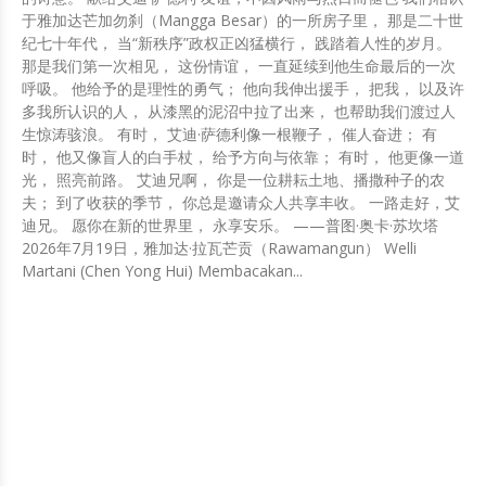
于雅加达芒加勿刹（Mangga Besar）的一所房子里， 那是二十世
纪七十年代， 当“新秩序”政权正凶猛横行， 践踏着人性的岁月。
那是我们第一次相见， 这份情谊， 一直延续到他生命最后的一次
呼吸。 他给予的是理性的勇气； 他向我伸出援手， 把我， 以及许
多我所认识的人， 从漆黑的泥沼中拉了出来， 也帮助我们渡过人
生惊涛骇浪。 有时， 艾迪·萨德利像一根鞭子， 催人奋进； 有
时， 他又像盲人的白手杖， 给予方向与依靠； 有时， 他更像一道
光， 照亮前路。 艾迪兄啊， 你是一位耕耘土地、播撒种子的农
夫； 到了收获的季节， 你总是邀请众人共享丰收。 一路走好，艾
迪兄。 愿你在新的世界里， 永享安乐。 ——普图·奥卡·苏坎塔
2026年7月19日，雅加达·拉瓦芒贡（Rawamangun） Welli
Martani (Chen Yong Hui) Membacakan...