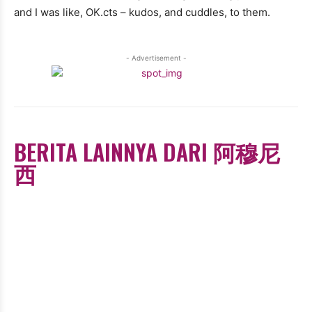
and I was like, OK.cts – kudos, and cuddles, to them.
- Advertisement -
BERITA LAINNYA DARI 阿穆尼
西