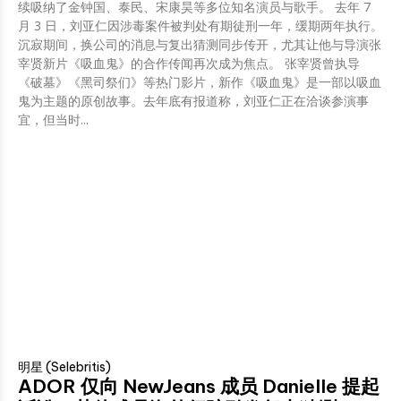
续吸纳了金钟国、泰民、宋康昊等多位知名演员与歌手。 去年 7
月 3 日，刘亚仁因涉毒案件被判处有期徒刑一年，缓期两年执行。
沉寂期间，换公司的消息与复出猜测同步传开，尤其让他与导演张
宰贤新片《吸血鬼》的合作传闻再次成为焦点。 张宰贤曾执导
《破墓》《黑司祭们》等热门影片，新作《吸血鬼》是一部以吸血
鬼为主题的原创故事。去年底有报道称，刘亚仁正在洽谈参演事
宜，但当时...
明星 (Selebritis)
ADOR 仅向 NewJeans 成员 Danielle 提起