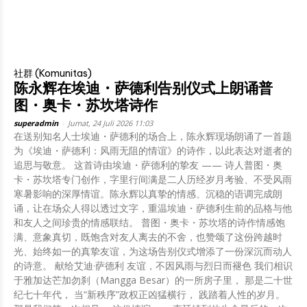
社群 (Komunitas)
陈永辉在埃迪・萨德利告别仪式上朗诵普
图・奥卡・苏坎塔诗作
superadmin
-
Jumat, 24 Juli 2026 11:03
在送别知名人士埃迪・萨德利的场合上，陈永辉现场朗诵了一首题
为《埃迪・萨德利：风雨无阻的情谊》的诗作，以此表达对逝者的
追思与敬意。 这首诗由埃迪・萨德利的挚友 —— 诗人普图・奥
卡・苏坎塔专门创作，字里行间满是二人历经岁月考验、不受风雨
寒暑影响的深厚情谊。陈永辉以真挚的情感、沉稳的语调完成朗
诵，让在场众人得以透过文字，重温埃迪・萨德利生前的品格与他
和友人之间珍贵的情感联结。 普图・奥卡・苏坎塔的诗作情感饱
满、意象真切，既饱含对友人离去的不舍，也赞颂了这份跨越时
光、始终如一的真挚友谊，为这场告别仪式增添了一份深沉而动人
的诗意。 献给艾迪·萨德利 友谊，不因风雨与烈日而褪色 我们相识
于雅加达芒加勿刹（Mangga Besar）的一所房子里， 那是二十世
纪七十年代， 当“新秩序”政权正凶猛横行， 践踏着人性的岁月。