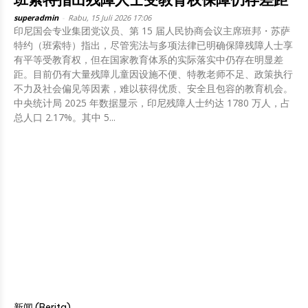
superadmin
-
Rabu, 15 Juli 2026 17:06
印尼国会专业集团党议员、第 15 届人民协商会议主席班邦・苏萨
特约（班索特）指出，尽管宪法与多项法律已明确保障残障人士享
有平等受教育权，但在国家教育体系的实际落实中仍存在明显差
距。目前仍有大量残障儿童因设施不便、特教老师不足、政策执行
不力及社会偏见等因素，难以获得优质、安全且包容的教育机会。
中央统计局 2025 年数据显示，印尼残障人士约达 1780 万人，占
总人口 2.17%。其中 5...
新闻 (Berita)