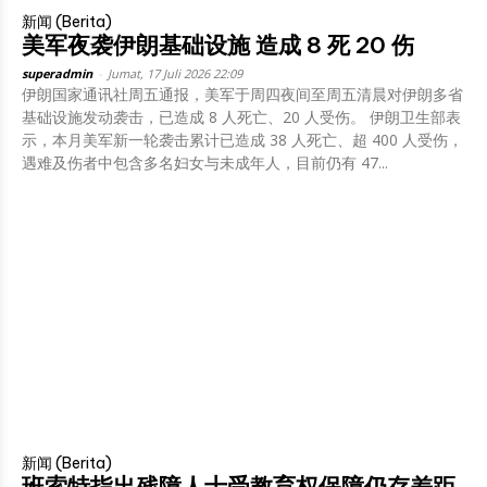
新闻 (Berita)
美军夜袭伊朗基础设施 造成 8 死 20 伤
superadmin
-
Jumat, 17 Juli 2026 22:09
伊朗国家通讯社周五通报，美军于周四夜间至周五清晨对伊朗多省
基础设施发动袭击，已造成 8 人死亡、20 人受伤。 伊朗卫生部表
示，本月美军新一轮袭击累计已造成 38 人死亡、超 400 人受伤，
遇难及伤者中包含多名妇女与未成年人，目前仍有 47...
新闻 (Berita)
班索特指出残障人士受教育权保障仍存差距