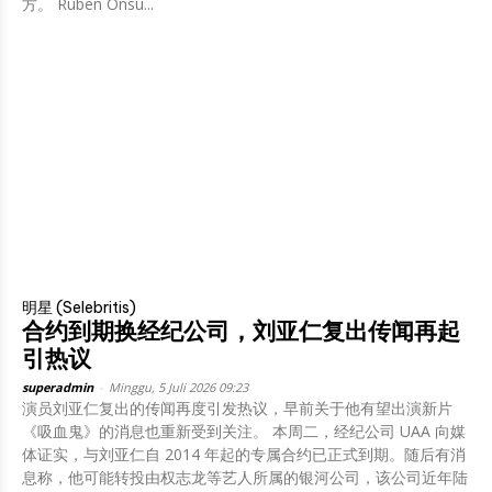
方。 Ruben Onsu...
明星 (Selebritis)
合约到期换经纪公司，刘亚仁复出传闻再起
引热议
superadmin
-
Minggu, 5 Juli 2026 09:23
演员刘亚仁复出的传闻再度引发热议，早前关于他有望出演新片
《吸血鬼》的消息也重新受到关注。 本周二，经纪公司 UAA 向媒
体证实，与刘亚仁自 2014 年起的专属合约已正式到期。随后有消
息称，他可能转投由权志龙等艺人所属的银河公司，该公司近年陆