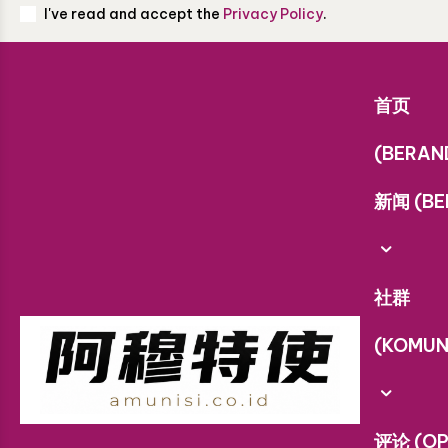
I've read and accept the
Privacy Policy
.
首页
(BERAN
新闻 (BE
社群
(KOMUN
评论 (OP