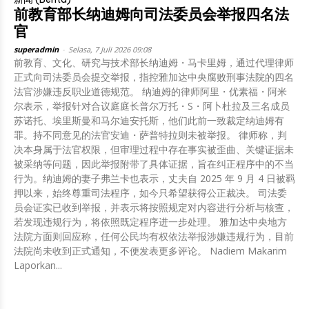
前教育部长纳迪姆向司法委员会举报四名法
官
superadmin
-
Selasa, 7 Juli 2026 09:08
前教育、文化、研究与技术部长纳迪姆・马卡里姆，通过代理律师
正式向司法委员会提交举报，指控雅加达中央腐败刑事法院的四名
法官涉嫌违反职业道德规范。 纳迪姆的律师阿里・优素福・阿米
尔表示，举报针对合议庭庭长普尔万托・S・阿卜杜拉及三名成员
苏诺托、埃里斯曼和马尔迪安托斯，他们此前一致裁定纳迪姆有
罪。持不同意见的法官安迪・萨普特拉则未被举报。 律师称，判
决本身属于法官权限，但审理过程中存在事实被歪曲、关键证据未
被采纳等问题，因此举报附带了具体证据，旨在纠正程序中的不当
行为。纳迪姆的妻子弗兰卡也表示，丈夫自 2025 年 9 月 4 日被羁
押以来，始终尊重司法程序，如今只希望获得公正裁决。 司法委
员会证实已收到举报，并表示将按照规定对内容进行分析与核查，
若发现违规行为，将依照既定程序进一步处理。 雅加达中央地方
法院方面则回应称，任何公民均有权依法举报涉嫌违规行为，目前
法院尚未收到正式通知，不便发表更多评论。 Nadiem Makarim
Laporkan...