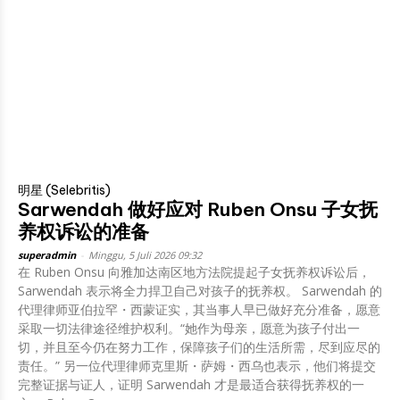
明星 (Selebritis)
Sarwendah 做好应对 Ruben Onsu 子女抚
养权诉讼的准备
superadmin
-
Minggu, 5 Juli 2026 09:32
在 Ruben Onsu 向雅加达南区地方法院提起子女抚养权诉讼后，
Sarwendah 表示将全力捍卫自己对孩子的抚养权。 Sarwendah 的
代理律师亚伯拉罕・西蒙证实，其当事人早已做好充分准备，愿意
采取一切法律途径维护权利。“她作为母亲，愿意为孩子付出一
切，并且至今仍在努力工作，保障孩子们的生活所需，尽到应尽的
责任。” 另一位代理律师克里斯・萨姆・西乌也表示，他们将提交
完整证据与证人，证明 Sarwendah 才是最适合获得抚养权的一