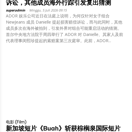
诉讼，其他成员海外行踪引发复出猜测
superadmin
-
Minggu, 5 Juli 2026 09:15
ADOR 娱乐公司近日在法庭上说明，为何仅针对女子组合
NewJeans 成员 Danielle 提起损害赔偿诉讼，而与此同时，其他
成员多次在海外被拍到，引发外界对组合可能重启活动的猜测。
首尔中央地方法院于周四举行了 ADOR 对 Danielle、其家人及前
代表理事闵熙珍提起的索赔案第三次庭审。此前，ADOR...
电影 (Film)
新加坡短片《Buah》斩获棕榈泉国际短片