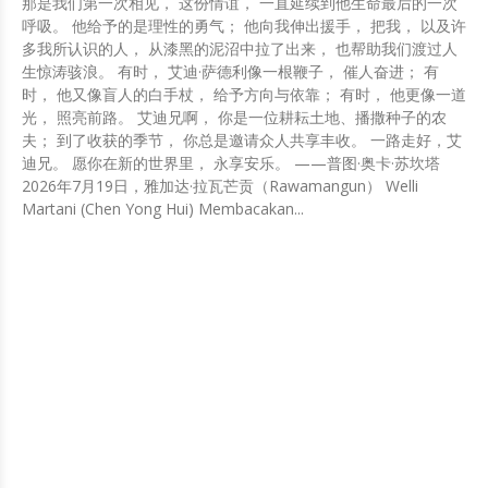
那是我们第一次相见， 这份情谊， 一直延续到他生命最后的一次
呼吸。 他给予的是理性的勇气； 他向我伸出援手， 把我， 以及许
多我所认识的人， 从漆黑的泥沼中拉了出来， 也帮助我们渡过人
生惊涛骇浪。 有时， 艾迪·萨德利像一根鞭子， 催人奋进； 有
时， 他又像盲人的白手杖， 给予方向与依靠； 有时， 他更像一道
光， 照亮前路。 艾迪兄啊， 你是一位耕耘土地、播撒种子的农
夫； 到了收获的季节， 你总是邀请众人共享丰收。 一路走好，艾
迪兄。 愿你在新的世界里， 永享安乐。 ——普图·奥卡·苏坎塔
2026年7月19日，雅加达·拉瓦芒贡（Rawamangun） Welli
Martani (Chen Yong Hui) Membacakan...