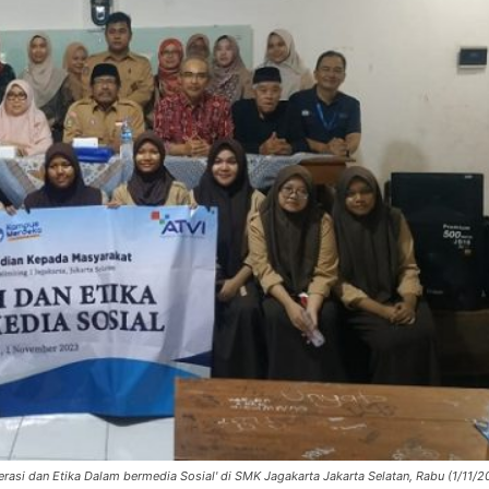
si dan Etika Dalam bermedia Sosial' di SMK Jagakarta Jakarta Selatan, Rabu (1/11/2