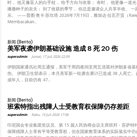
时， 他又像盲人的白手杖， 给予方向与依靠； 有时， 他更像一道光
播撒种子的农夫； 到了收获的季节， 你总是邀请众人共享丰收。 一
乐。 ——普图·奥卡·苏坎塔 2026年7月19日，雅加达·拉瓦芒贡（Rawamangun）
Membacakan...
新闻 (Berita)
美军夜袭伊朗基础设施 造成 8 死 20 伤
superadmin
-
Jumat, 17 Juli 2026 22:09
伊朗国家通讯社周五通报，美军于周四夜间至周五清晨对伊朗多省基础设
伤。 伊朗卫生部表示，本月美军新一轮袭击累计已造成 38 人死亡、超 400 人受伤，遇难及伤者中包含多名妇女与未
成年人，目前仍有 47...
新闻 (Berita)
班索特指出残障人士受教育权保障仍存差距
superadmin
-
Rabu, 15 Juli 2026 17:06
印尼国会专业集团党议员、第 15 届人民协商会议主席班邦・苏萨
保障残障人士享有平等受教育权，但在国家教育体系的实际落实中仍