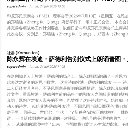
superadmin
-
Jumat, 24 Juli 2026 13:06
印尼郑氏宗亲会（PMZI）理事会于2026年7月10日（星期五）在雅加达北
的郑瑞强（Zheng Rui Qiang）府邸举行了一场非正式会议。 本次会
并完善各项战略工作计划要点，以便日后与印尼郑氏宗亲会总主席共
此次会议，分别是：郑瑞强（Zheng Rui Qiang）、郑西杰（Zheng Xi J
社群 (Komunitas)
陈永辉在埃迪・萨德利告别仪式上朗诵普图・
superadmin
-
Jumat, 24 Juli 2026 11:03
在送别知名人士埃迪・萨德利的场合上，陈永辉现场朗诵了一首题为
此表达对逝者的追思与敬意。 这首诗由埃迪・萨德利的挚友 —— 
二人历经岁月考验、不受风雨寒暑影响的深厚情谊。陈永辉以真挚的
过文字，重温埃迪・萨德利生前的品格与他和友人之间珍贵的情感联
真切，既饱含对友人离去的不舍，也赞颂了这份跨越时光、始终如一
动人的诗意。 献给艾迪·萨德利 友谊，不因风雨与烈日而褪色 我们相识于雅加达芒加勿刹（Mangga Besar）的一所
房子里， 那是二十世纪七十年代， 当“新秩序”政权正凶猛横行， 践
谊， 一直延续到他生命最后的一次呼吸。 他给予的是理性的勇气； 
人， 从漆黑的泥沼中拉了出来， 也帮助我们渡过人生惊涛骇浪。 有时