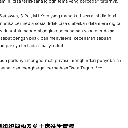
 ini bisa terlaksana lg dgn tema yang berbeda,” tuturnya.
tiawan, S.Pd., M.I.Kom yang mengikuti acara ini dimintai
etika bermedia sosial tidak bisa diabaikan dalam era digital
 individu untuk mengembangkan pemahaman yang mendalam
rsebut dengan bijak, dan menyeleksi kebenaran sebuah
 dampaknya terhadap masyarakat.
 pada perlunya menghormati privasi, menghindari penyebaran
 sehat dan menghargai perbedaan,”kata Teguh. ***
善组织架构及总主席选举章程