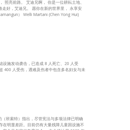
， 照亮前路。 艾迪兄啊， 你是一位耕耘土地、
路走好，艾迪兄。 愿你在新的世界里， 永享安
 Welli Martani (Chen Yong Hui)
施发动袭击，已造成 8 人死亡、20 人受
特约（班索特）指出，尽管宪法与多项法律已明确
存在明显差距。目前仍有大量残障儿童因设施不