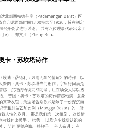
部西帕德芒岸（Pademangan Barat）区
议自印尼西部时间13:00持续至19:30，旨在制定
同召开会议进行讨论。 共有八位理事代表出席了
ie）、郑文江（Zheng Bun...
奥卡・苏坎塔诗作
《埃迪・萨德利：风雨无阻的情谊》的诗作，以
诗人普图・奥卡・苏坎塔专门创作，字里行间满是
情感、沉稳的语调完成朗诵，让在场众人得以透
结。 普图・奥卡・苏坎塔的诗作情感饱满、意象
的真挚友谊，为这场告别仪式增添了一份深沉而
踏着人性的岁月。 那是我们第一次相见， 这份情
他向我伸出援手， 把我， 以及许多我所认识的
， 艾迪·萨德利像一根鞭子， 催人奋进； 有