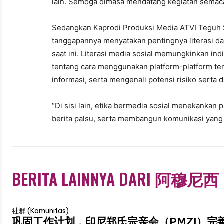
lain. Semoga dimasa mendatang kegiatan semacam
Sedangkan Kaprodi Produksi Media ATVI Teguh Se
tanggapannya menyatakan pentingnya literasi dan 
saat ini. Literasi media sosial memungkinkan
tentang cara menggunakan platform-platform te
informasi, serta mengenali potensi risiko serta
“Di sisi lain, etika bermedia sosial menekankan
berita palsu, serta membangun komunikasi yang
BERITA LAINNYA DARI 阿穆尼西
社群 (Komunitas)
巩固工作计划，印尼郑氏宗亲会（PMZI）完