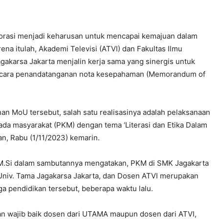
orasi menjadi keharusan untuk mencapai kemajuan dalam
ena itulah, Akademi Televisi (ATVI) dan Fakultas Ilmu
gakarsa Jakarta menjalin kerja sama yang sinergis untuk
u acara penandatanganan nota kesepahaman (Memorandum of
an MoU tersebut, salah satu realisasinya adalah pelaksanaan
a masyarakat (PKM) dengan tema ‘Literasi dan Etika Dalam
an, Rabu (1/11/2023) kemarin.
., M.Si dalam sambutannya mengatakan, PKM di SMK Jagakarta
 Univ. Tama Jagakarsa Jakarta, dan Dosen ATVI merupakan
a pendidikan tersebut, beberapa waktu lalu.
dan wajib baik dosen dari UTAMA maupun dosen dari ATVI,